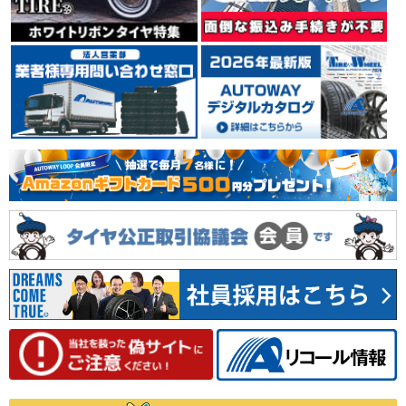
イタリア ミラノに本社を置くタイヤメーカーPIRELLI
（ピレリ）。 世界タイヤメーカー別シェアランキングで
は、上位の実績を誇っています。 輸入車、特に欧州車の
純正タイヤに多く採用され、その装着車種は、スーパー
カーからコンパクトカーまで幅広く、 自動車メーカーか
らの信頼も厚いタイヤメーカーです。
4.39
35件
総合評価：
YOKOHAMA
ヨコハマ
日本を代表するタイヤメーカーのひとつYOKOHAMA
（ヨコハマ）。 1917年の創業以来、タイヤをはじめ、
工業用品、スポーツ用品等、数々の製品を世に送り出し
てきました。 1954年には、日本初のチューブレスタイ
ヤを生産。 常に技術の先端に挑戦し、新しい価値を創り
出しながら成長し続けています。
4.66
78件
総合評価：
MICHELIN
ミシュラン
フランスの大手タイヤメーカーMICHELIN(ミシュラン)。
世界3大タイヤメーカーの1社。安全性、快適性、耐久性
に優れたバランス設計に定評があり、世界のさまざまな
カーメーカーに純正装着タイヤとして採用されていま
す。