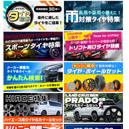
MINERVA 209 165/60R15 81T XL
ルネットワークを持つタイヤメーカーです。
4.00
素早い対応ありがとうございました びっくりするくらい早く届きました
7件
総合評価：
TRAVELSTAR
トラベルスター
TRAVELSTAR（トラベルスター）は、アメリカに拠点を
置くブランドです。高品質でコストパフォーマンスを両
立し、北米市場の規準、規定に合格しています。
4.44
16件
総合評価：
KENDA
ケンダ
KENDA（ケンダ）は、世界150か国以上に愛用されるワ
ールドブランドタイヤで、街乗り、オフロードから本格
レーシングタイヤまで高品質なタイヤをリーズナブルな
価格で提供しています。台湾、中国、ベトナムに7工場
を展開し、すべてでISO9001を取得。環境にも配慮した
製造設備で技術と生産性を高め、より価格競争力のある
製品を市場に送りだしています。
4.35
9件
総合評価：
NITTO
特設ページは
こちら!
ニットー