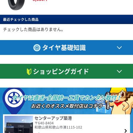
以前使っていた１８インチホイールから ２０インチへアップし、それに伴
い４５タイヤに変えました。 タイヤが薄くなった分、乗り心地が少し犠牲
BERLIN
特設ページは
こちら!
になりましたが 見た目は凄くカッコよくなり満足してます。 ２０インチだ
ベルリン
(4.50点)
しんいちさん
とタイヤ代だけで普通は高額になりますが おもったほど高くなくリーズナ
最近チェックした商品
Berlin Tiresは世界をリードしてきた自動車大国ドイツの
DAVANTI ECOURA HP1 195/65R15 91H
ブルでお得感を感じてます。 この金額ならすり減ったらすぐ交換したいと
MINERVA F205 205/40R18 86Y XL
新鋭タイヤブランドです。 2019年にドイツで設計され
思います。 いい買い物ができた。
4.40点
(11件)
た最初の製品をリリースして以来、最新の設備で製造さ
チェックした商品はありません。
ミネルバのリピートです！ 前回は17インチ、今回は18インチを購入しまし
7,110
円
れる高品質な商品群は現地でも受け入れられ、西ヨーロ
た。 このタイヤ乗り心地良いし、静粛性も高い、ウェット路面でも接地感
ッパを中心にファンを増やし続けています。
あるし、ドライでのグリップも満足できる。 何より耐久性あるのもポイン
4.61
(4.14点)
rol*******さん
トです。 高級なタイヤなら当然かもしれないけど、安いのに十分満足でき
3件
タイヤ基礎知識
総合評価：
るのが素晴らしいです。 本当にコスパの良いタイヤだと思います！
BRIDGESTONE TECHNO SPORTS 225/45R18 95V XL
NANKANG NA-1 195/65R15 91H
CEAT
特設ページは
値段の割には、満足できるタイヤです。
4.54点
(74件)
こちら!
シアット
6,590
円
ショッピングガイド
1958年に設立されたCEAT（シアット）は、インドを代
(4.57点)
r.y*******さん
表するタイヤブランドであり、RPGグループのフラッグ
シップカンパニーです。1983年にヨコハマタイヤと提
ENVOY MOTIVA UHP 245/45R20 103Y XL
携。2024年の世界タイヤメーカーランキングでは、売上
走行500キロ程度でのレビュー 以前のタイヤ RADAR Dimax R8+ ドライ性
額15.7億ドルで20位となっており、販売網は世界110ヶ
能 全く問題なしです。 ウェット性能 未走行なので、★一つマイナスし
国以上でワールドクラスの製品とサービスを提供してい
タイヤは直送･全国統一工賃でカンタン取付！
ました。 高速性能 制限速度＋αで走行しても全く問題無しです。 静粛性
ます。
(4.50点)
qqs*******さん
4.48
以前のタイヤよりかなり静かに感じます。 高速道路でも、走行音が気
155件
お近くのオススメ取付店はコチラ
総合評価：
になることはありませんでした。 乗り心地 以前のタイヤより柔らかく感
GOODYEAR EfficientGrip ECO EG02 175/65R15 84H
じ、乗り心地は良くなったと感じます。 燃費性能、ライフについては、こ
れからなので こちらも★一つマイナスしました。 気になった点 ・他のレ
全般的に満足しています。以前より静かだし、乗り心地も良いです。転がり
ENVOY
特設ページは
センターアップ築港
ビューでもありましたが、まだ馴染んでいないためか、 装着２日で約１
抵抗は小さいと感じます。
こちら!
〒640-8404
エンボイ
０％程、空気圧が低下しました。 再調整して様子を見たいと思います。
和歌山県和歌山市湊1115-102
(5.00点)
かじっさん
ENVOY（エンボイ）は、比類のない価値と品質を世界市
・ホイールウェイトがこれまでよりかなり多めに感じました。 取付条