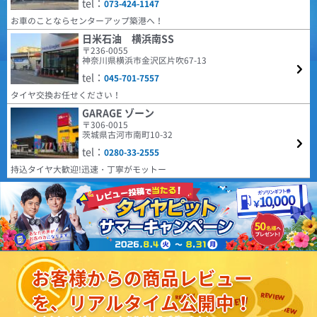
tel：
073-424-1147
場に提供するべく、2024年に誕生した革新的なタイヤブ
件や個体差もあると思うので、こちらも今後の状態を見ていきたいです。
ARMSTRONG BLU-TRAC PC 185/65R15 88H
ランドです。 ヨーロッパで設計・開発されたタイヤは、
お車のことならセンターアップ築港へ！
モダンなトレッドパターンをラインナップに取り揃え、
車検が近く履き替えました。４ヶ月経ちましたが普通に乗るには問題無いの
すべての人により高い価値をもたらすことに絶えず注力
日米石油 横浜南SS
で次も有りかと思います。
しています。
〒236-0055
4.69
(5.00点)
デラックスさん
神奈川県横浜市金沢区片吹67-13
21件
総合評価：
tel：
RADAR Dimax ICE 205/60R16 96T XL ｽﾀｯﾄﾞﾚｽ
045-701-7557
COOPER
特設ページは
タイヤ交換お任せください！
日常の使用に問題なし。ピッタリと地面を感じるので安心して運転できま
こちら!
す。
クーパー
GARAGE ゾーン
〒306-0015
COOPER TIRES（クーパー・タイヤ) は1914年にアメリ
(4.29点)
mak*******さん
茨城県古河市南町10-32
カで設立され、乗用車向けラジアルタイヤやSUV用タイ
MINERVA ECOSPEED2 SUV 215/60R17 100V XL
ヤの製造・販売を行っています。本社はオハイオ州フィ
tel：
0280-33-2555
ンドレーに所在し、100年以上の歴史を持つタイヤメー
購入から約1年装着した感想です。 車種はマツダMPV。 装着から約1.0万
カーです。同社はグッドイヤーのチームとなっていま
持込タイヤ大歓迎!迅速・丁寧がモットー
キロ走っています。性能に問題が無くコスパから考えても優れたタイヤだと
す。
思います。1点気になる点が燃費が少し悪くなったのかな？と感じます。空
4.59
(4.43点)
hir*******さん
181件
気圧等で少しは燃費が良くなるのでしょうか。
総合評価：
GOODYEAR EfficientGrip Comfort 195/45R17 81W
HIFLY
特設ページは
街乗りで不満は無いと思う。 乗り心地は良い、ロードノイズは静か 生産国
こちら!
ハイフライ
は日本製でこの値段なら文句は無いと思う。
高次元な品質とコストパフォーマンスの両立を実現し、
(5.00点)
sky*******さん
北米、ヨーロッパをはじめ世界各国で販売されている人
お客様からの商品レビュー
気ブランドHIFLY。 アメリカ合衆国運輸省の認定規格で
EMBELY S12 14x4.5 45 100x4 GM
あるDOTをはじめ、欧州など各国の基準、規定に合格し
を、リアルタイム公開中！
ています。
早くて良かった。
4.38