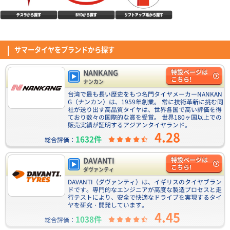
MINERVA 209 165/55R15 75H
以前はナンカンタイヤを使用していたが、値段高騰によりこのタイヤにしま
した。 約3年で4万キロ超走ってますが、まだまだスリップまでサインが出
るまではもう少し走れそうです。 残念なところは、2年でタイヤの接地面外
DAVANTI ECOURA HP1 195/65R15 91H
(5.00点)
Tさん
側辺りからヒビが入り出したことです。 昨今の真夏の高温に紫外線量なら
サマータイヤをブランドから探す
4.40点
(11件)
仕方ないのかなと… ちなみにタイヤ側面は紫外線ガードのスプレーを塗布
ENVOY MOTIVA UHP 255/35R20 97Y XL
7,110
円
しているので全然大丈夫でした。
装着して100キロ程走行しました。静粛性、乗り心地、ハンドリング性能も
NANKANG
特設ページは
想像以上に良かったです。4本購入し今回はフロントに245/35r20、リアに
こちら!
ナンカン
255/35r20を履かせました。またサイドウォール骨格も2プライで、かなり
(4.50点)
ノボルくんさん
台湾で最も長い歴史をもつ名門タイヤメーカーNANKAN
コスパは高いように感じます。
NANKANG NA-1 195/65R15 91H
G（ナンカン）は、1959年創業。 常に技術革新に挑む同
DUNLOP DIREZZA DZ102 205/45R17 84W
4.54点
(74件)
社が送り出す高品質タイヤは、世界各国で高い評価を得
6,590
円
ており数々の国際的な賞を受賞。 世界180ヶ国以上での
9月の値上げ前に交換しました、コストパフォーマンスがとても良く面白い
販売実績が証明するアジアンタイヤランド。
タイヤではないかと思います
4.28
1632件
総合評価：
(5.00点)
ko0*******さん
CEAT SecuraDrive 195/65R15 91V
ENVOY TORDERA H/T 225/60R18 104V XL
DAVANTI
特設ページは
4.52点
(19件)
こちら!
タイヤ交換して日は経ってませんが ドライ性能はいいと思います。 以前は
ダヴァンティ
7,060
円
MICHELIN CROSSCLIMATE SUVを装着していましたが、あまり変わりなく
DAVANTI（ダヴァンティ）は、イギリスのタイヤブラン
問題ないと思います。 ロードノイズに関しては若干気になるかなーとは思
ドです。専門的なエンジニアが高度な製造プロセスと走
(4.42点)
hir*******さん
いますが 概ね問題ありません。音楽をかけていれば気にならないかと。 耐
行テストにより、安全で快適なドライブを実現するタイ
久性は分かりませんが、値段の安さを考えたら良い商品だと思います。
ENVOY MOTIVA UHP 255/35R19 96Y XL
ヤを研究・開発しています。
CEAT EcoDrive 195/65R15 91H
4.45
純正のPOTENZAランフラットがパンクし緊急で交換。 当然ステアリングは
1038件
総合評価：
4.53点
(83件)
軽い方向に変化したものの 空気圧を合わせていくと軽快さとしっとりした