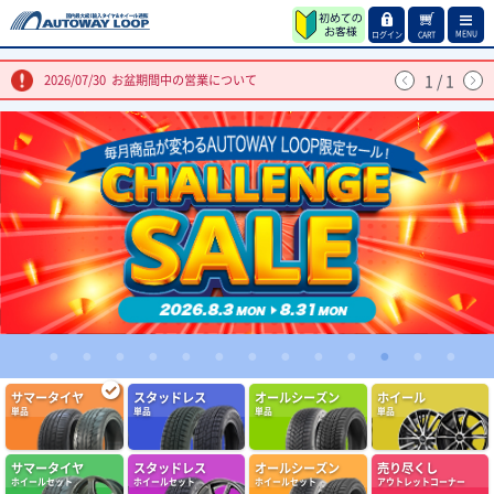
MENU
ログイン
CART
1
/
1
2026/07/30
お盆期間中の営業について
1
2
3
4
5
6
7
8
9
10
11
12
13
(4.86点)
qol0309さん
サマータイヤ
スタッドレス
オールシーズン
ホイール
ARMSTRONG BLU-TRAC HP 205/55R16 94W XL
単品
単品
単品
単品
問題なし定期交換しましょう
サマータイヤ
スタッドレス
オールシーズン
売り尽くし
(4.86点)
ike*******さん
ホイールセット
ホイールセット
ホイールセット
アウトレットコーナー