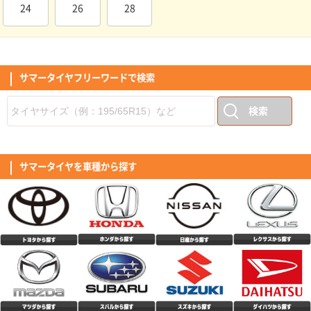
取り替えたばかりなので暫定です。
24
26
28
(5.00点)
こまこまさん
MINERVA ALL SEASON MASTER 165/55R15 75H
中古で購入した車のタイヤの溝がヤバかったので交換しなくてはいけないと
思い、以前利用したここで購入に至りました。偶然に以前購入したメーカー
が一緒で特に不満もなかったので今回は初めてオールタイヤシーズンタイヤ
サマータイヤフリーワードで検索
(4.50点)
mag*******さん
の購入にしました。 コストパフォーマンスも良く取り付け工賃も軽自動車
とは言えバルブ交換、廃タイヤ引取り、窒素ガス注入でも10500円と安くト
RADAR Dimax SPORT 225/50R17 98Y XL
ータル的に35000円を切りました。8/1からタイヤが値上がるため、タイミ
検索
ングも良かったです。 年に数回程度しか雪が降らないためこのクラスのタ
他の方も書かれてますが、転がりが良いような感がします。特にスタートし
イヤで良いかなと思います。素人ながらロードノイズや道路の凹凸も気にな
てから、巡航回転になった際、あっ。と感じるほどです｢個人の感想｣ タイ
らないです。高速はまだ走っていませんが、街乗り中心なら問題ないです。
ヤのロゴに、スポーツと記載ありますが、乗り心地含めマイルド感もあり、
(5.00点)
tom*******さん
耐久性は未定ですが2年位維持できたら良いかなと思います。
私の感覚では、ツーリングといったイメージ。音は最初は気になりました
が、そのうち気にならなくなりましたが、少し大きめのような気がします。
RADAR Dimax R8+ 255/40R19.Z 100Y XL
サマータイヤを車種から探す
サイドのデザインは、独特で好き嫌いが出るかと思いますが、私は好感がも
てました。全体的な評価としては高評価です。
このタイヤ、価格の割にたいへんグリップの良い感じ。 乗り心地も良いで
す。 前輪と後輪のタイヤサイズが違う車に装着しました。
(4.00点)
shu*******さん
MINERVA F205 195/45R17.Z 85W XL
中古車購入時に装着されていたタイヤがパンクによるサイドウォールの破損
で泣く泣く4本交換。 口コミの良いミネルバを購入して履いた所、コスパ良
すぎでは！？と感動するくらい良かったです。 まだ交換して2週間程なので
(5.00点)
tak*******さん
評価はオール4にしておきました。 これはお勧めですよ。
CEAT EcoDrive 185/65R15 92T XL