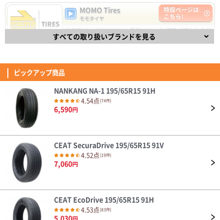
5,030
円
乗り心地・グリップ感が快適に感じた。 新東名120km区間での追い越しや
MOMO Tires
特設ページは
(5.00点)
jun5さん
峠道でも不安な場面は無かった。 ライフは不明だが、合計で十数万になる
こちら!
モモタイヤ
純正タイヤに比べ価格もかなり安いため余裕を持った早めの交換を心掛けた
DUNLOP DIREZZA DZ102 235/40R18 91W
い。
ステアリングをはじめ、長年のレース経験で培われた技
交換して100Kほどで晴れの日にしか乗れていませんが、静粛性/乗り心地に
DAVANTI ECOURA HP1 195/65R15 91H
すべての取り扱いブランドを見る
術と経験を取り入れた自動車パーツで有名なイタリアの
満足です。 同一ブランドの同じ銘柄の国内向けに比べ半額以下の価格で、
ブランドMOMO(モモ)。
4.40点
(11件)
この性能なら問題ありません。 XL規格が必要ない人なら全然ありだと思い
4.53
7,110
円
(5.00点)
hik*******さん
835件
ます。
総合評価：
Verthandi VM-S27 15x6.0 45 114.3x5 MGR
ピックアップ商品
FINALIST
特設ページは
安価でデザインも気に入りました。
こちら!
ファイナリスト
NANKANG NA-1 195/65R15 91H
FINALIST（ファイナリスト）は、【決勝進出者、最終選
4.54点
(74件)
(4.07点)
ae8*******さん
考進出者】を意味し、スポーティなドライビングを楽し
6,590
円
めるタイヤです。
ENVOY ATERNA 155/65R14 75T
4.32
139件
総合評価：
耐久性はこれから。 見た目は良いよ
CEAT SecuraDrive 195/65R15 91V
OTANI
特設ページは
(4.57点)
ひろさん
こちら!
4.52点
(19件)
オータニ
7,060
ZEETEX HP6000 ECO 205/45R17 88W XL
円
天然ゴム生産高No.1のタイで1964年に創業したブラン
ド「OTANI」 乗用車タイヤから農機タイヤまで様々な製
本日タイヤが届きましたので早速交換していただき走行してみましたが、ま
品を生産する総合タイヤメーカーで、先進的な生産設備
ず乗り出してすぐ感じたのが転がり抵抗がちょっとあるかなってのが第一印
を積極導入し、高品質なタイヤを世界120ヶ国以上で販
象でした。 以前付けてたタイヤの時よりちょっと踏み込まないと前に進ま
売しています。
(4.71点)
cad*******さん
CEAT EcoDrive 195/65R15 91H
ない感じでした。 それと高速走行時に少しロードノイズ音が聞こえるなっ
4.34
ても感じました。 乗り心地は抜群に良かったです。
4.53点
MOMO M-300 245/45R20.Z 103Y XL
33件
(83件)
総合評価：
5,030
円