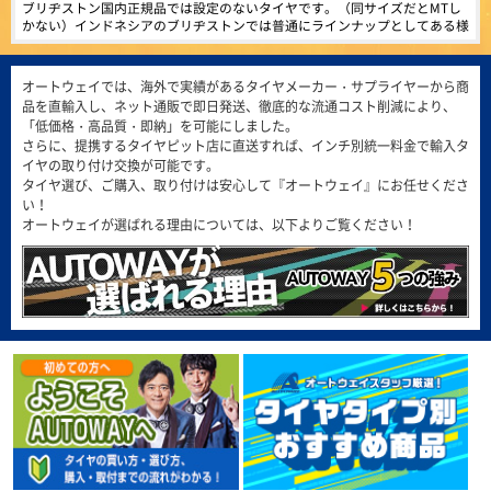
4.39
816件
ブリヂストン国内正規品では設定のないタイヤです。（同サイズだとMTし
総合評価：
かない）インドネシアのブリヂストンでは普通にラインナップとしてある様
です。まだ装着していません。 海外メーカーと比べて耐摩耗性が低いでし
MINERVA
特設ページは
(5.00点)
gmt*******さん
ょうが、性能劣化が少ないという意味で期待しています。
こちら!
ミネルバ
MAXTREK MAXIMUS M1 245/40R20 99W XL
オートウェイでは、海外で実績があるタイヤメーカー・サプライヤーから商
ヨーロッパで愛されて100年。ベルギー発の歴史的グロ
品を直輸入し、ネット通販で即日発送、徹底的な流通コスト削減により、
この価格で質も全然問題無し！ またリピートしたいです。
ーバルタイヤブランドMINERVA。ヨーロッパをはじめア
「低価格・高品質・即納」を可能にしました。
ジアなど世界50ヶ国以上で販売されています。
さらに、提携するタイヤピット店に直送すれば、インチ別統一料金で輸入タ
4.50
1366件
(4.86点)
qol0309さん
総合評価：
イヤの取り付け交換が可能です。
タイヤ選び、ご購入、取り付けは安心して『オートウェイ』にお任せくださ
ARMSTRONG BLU-TRAC HP 205/55R16 94W XL
い！
ARMSTRONG
特設ページは
問題なし定期交換しましょう
こちら!
オートウェイが選ばれる理由については、以下よりご覧ください！
アームストロング
ARMSTRONG（アームストロング）は、アメリカ合衆国
(4.86点)
ike*******さん
フロリダ州のマイアミに拠点を置き、最先端の技術と製
造施設で、乗用車、商用車のタイヤを製造しています。
MINERVA F205 215/45R17.Z 91Y XL
4.57
165件
総合評価：
価格以上の性能を感じられるコスパ抜群のタイヤでした。グリップ・静粛性
ともに想像以上で、街乗りでは安心して走れます。 但し、燃費に関しては
若干心配はしていますが、この値段ではと割り切り、これから様子をみてい
FEDERAL
特設ページは
(5.00点)
pek*******さん
きます。
こちら!
フェデラル
RADAR Dimax R8+ 275/40R19.Z 105Y XL
FEDERAL（フェデラル）は、1954年に台湾で設立さ
れ、1960年から1979年はブリヂストンと、1981年から
とても良く助かって居ます。ありがとう御座いました。
2000年までは住友ゴム工業（ダンロップ）とそれぞれ技
術提供を行い、基礎から高度な技術までノウハウを習
得。独自のブランドを築き上げてきました。世界70以上
(5.00点)
sig*******さん
の国、100以上の地域に代理店があり、強力なグローバ