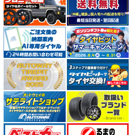
TOYOタイヤの海外輸出向けブランドNITTO（ニット
ー）。 米国でコアなファンに支持を受けており、デザイ
ン性、革新性をコンセプトとした、ラグジュアリースポ
ーツカーやSUV向けの大口径タイヤが充実しています。
4.55
150件
総合評価：
DUNLOP
ダンロップ
世界的大手タイヤメーカーDUNLOP（ダンロップ）。 1
909年に日本でゴム製品の製造を開始し、1913年には日
本初となる自動車用タイヤを製造しました。 ハイドロプ
レーニング現象の解明や新技術の開発など、 常に利用者
へ安全を提供するために惜しみない努力を傾注していま
す。
4.49
135件
総合評価：
BRIDGESTONE
ブリヂストン
世界でもトップクラスのタイヤメーカーBRIDGESTONE
（ブリヂストン）。 「世界最高の品質で社会に貢献」を
不変の使命として掲げ、 1930年の第一号タイヤ誕生か
ら2005年には数あるタイヤメーカーの中から、世界トッ
プシェアとなりました。 今もなお業界最大手として技術
革新に余念がありません。