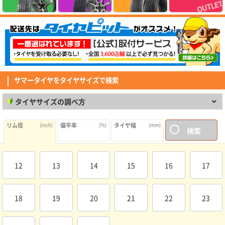
MINERVA F205 215/45R17.Z 91Y XL
価格以上の性能を感じられるコスパ抜群のタイヤでした。グリップ・静粛性
ともに想像以上で、街乗りでは安心して走れます。 但し、燃費に関しては
若干心配はしていますが、この値段ではと割り切り、これから様子をみてい
(5.00点)
pek*******さん
きます。
RADAR Dimax R8+ 275/40R19.Z 105Y XL
とても良く助かって居ます。ありがとう御座いました。
サマータイヤをタイヤサイズで検索
(5.00点)
sig*******さん
タイヤサイズの調べ方
MINERVA 209 165/60R15 81T XL
素早い対応ありがとうございました びっくりするくらい早く届きました
リム径
(inch)
偏平率
(%)
タイヤ幅
(mm)
検索
(4.29点)
mav*******さん
GOODYEAR EfficientGrip Comfort 215/45R18 93W XL
純正タイヤからの取り替え。静寂性、グリップ、乗り心地など問題なく満足
12
13
14
15
16
17
しています。日本製ということも安心材料の1つでした。
(4.14点)
mim*******さん
18
19
20
21
22
23
MAXTREK MAXIMUS M2 185/65R15 88H
走行距離はそこまでなかったが、経年の関係で交換。過去2回も同じメーカ
ーだったので不安はありません。 盆前に交換出来て良かったです。 性能は