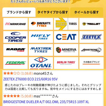
920件
総合評価：
たくさんのレビューいつもありがとうございます！
(5.00点)
sky*******さん
ZEETEX
特設ページは
BRIDGESTONE BLIZZAK VRX3 155/65R14 75Q ｽﾀｯﾄﾞﾚｽ
ブランドから探す
タイヤタイプから探す
ホイールから探す
こちら!
ジーテックス
早くて良かった。
ドバイ発のグローバルタイヤブランドZEETEX。 乗用車
からトラック・バス用まで幅広いラインナップを世界85
ヶ国以上で販売しています。
(5.00点)
スーさんさん
4.43
MINERVA ALL SEASON MASTER 165/60R14 79H XL
957件
総合評価：
以前から、オートウエイのタイヤ使用、一般道及び 高速道路も120㌔くらい
の走行では、国産タイヤと 遜色なく走るし、特に摩耗が大きいわけではあ
Radar
特設ページは
こちら!
りません コストパフォーマンスが良く 以前の車 エブリー ワゴンから、
レーダー
(5.00点)
bea*******さん
乗り換えた、中古車もオートウエイの タイヤが装着してました
シンガポール発のグローバルタイヤブランドRADAR。
MAXTREK MAXIMUS M1 165/55R14 72V
世界初の環境に優しい“カーボンニュートラル承認”を取
得したタイヤブランドです。
綺麗なタイヤでした、また御願いします。外国製でも充分でした。
4.45
834件
総合評価：
(3.08点)
mono45さん
MAXTREK
特設ページは
ZEETEX ZT6000 ECO 215/60R16 95V
こちら!
マックストレック
感じたのはブレーキの制動距離が伸びたように感じました。それとグリップ
顧客満足度第一で技術革新を続ける急成長ブランドMAX
力は国産と比較しても劣りますね。街中をメインにする方にはおすすめしま
TREK（マックストレック）。 世界一流タイヤ工場と並
すが、そうでない方には他を探したほうが良さそうに思えました。
ぶ技術力を備えており、中国、アメリカ、ヨーロッパな
(5.00点)
mas*******さん
どの認証も取得。 道路状況に考慮された、さまざまな特
性を持ったタイヤを設計しています。
BRIDGESTONE DUELER A/T 002.OWL 235/75R15 109T XL