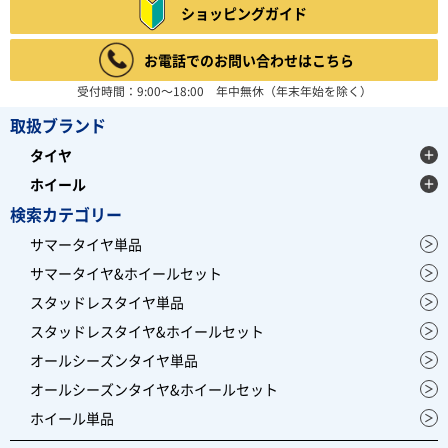
4.67
ショッピングガイド
6件
総合評価：
お電話でのお問い合わせはこちら
BFGOODRICH
ビーエフグッドリッチ
受付時間：9:00～18:00 年中無休（年末年始を除く）
アメリカの大手タイヤメーカーBFGOODRICH(ビーエフ
グッドリッチ)。 現在は世界3大タイヤメーカー、ミシ
取扱ブランド
ュランの1ブランドとして 大型SUV用タイヤを中心に展
開しており、オフロードタイヤは、 ダカールラリー等で
タイヤ
大活躍しています。
レビュー募集中
ホイール
検索カテゴリー
サマータイヤ単品
サマータイヤ&ホイールセット
スタッドレスタイヤ単品
スタッドレスタイヤ&ホイールセット
オールシーズンタイヤ単品
オールシーズンタイヤ&ホイールセット
ホイール単品