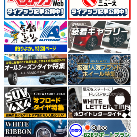
4.53
124件
総合評価：
GOODYEAR
特設ページは
こちら!
グッドイヤー
世界三大タイヤメーカーの一社GOODYEAR（グッドイヤ
ー）。 1898年に米国で創業して以来、120年以上にわた
ってタイヤを製造しています。 ユーザーニーズを満たす
高品質な製品の生産、環境や人々の未来を考えた技術
で、 今もなお、進化を続けるタイヤメーカーです。
4.66
111件
総合評価：
CONTINENTAL
コンチネンタル
コンチネンタルタイヤは、1世紀以上にわたりヨーロッ
パの走りを支え、クルマの進化と共に信頼の歴史を重ね
てきたタイヤメーカーです。最高水準の性能を保証する
ために、多くの自動車メーカーの厳しいテストに合格し
ています。さらに、最新のタイヤメーカー世界販売シェ
アランキング第4位の実績をもっています。
4.58
6件
総合評価：
PIRELLI
ピレリ