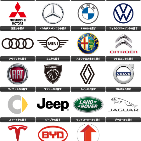
対応が早くて良かった
(4.33点)
パナマニさん
CEAT SecuraDrive 215/55R18 99V XL
トータルバランスとコスパに優れたコンフォートタイヤ。 キビキビとした
敏捷性はないものの、しっとりとした走行感で疲れにくく反応が曖昧過ぎる
こともない。 ドライの高速コーナーでは路面に吸い付く様にグリップし不
(4.10点)
gua*******さん
安感無し。 外部からの入力をパンと跳ね返すというよりも、マイルドにい
なす方向の性格に感じる。 標準的な静粛性は確保されており、トンネル内
MOMO M-300 225/50R18 99Y XL
でも変なパターンノイズなし。オーディオも普通に視聴可能。 デミング大
賞受賞の底力を感じる。 低価格と認知度の低さから不安に感じるユーザー
購入後、約２週間が、経過しましたが、 静粛性については、以前履いてい
もいると思うが、どうか安心して購入して試して欲しい逸品。
た、 Michelinプライマシー４より、静かに感じます。 今迄、Michelinしか
履いたことがないので、一番 静かなタイヤは、Michelinと思っていました
(4.86点)
hid*******さん
が、 それを上回る静粛性が、この値段で買える事に、 びっくりしておりま
す。 乗り心地に関しては、若干、跳ねる感じはありますが、 気になるほど
NANKANG NS-20 195/50R16 88V XL
の事でもないです。 燃費性能に関しては、若干落ちた感じもありますが、
夏場ということもあり、エアコンの関係もあるかも しれません。 高速性の
前回はKUMHOのタイヤだったのですが、タイヤこうか交換してみて安定感
に関しては、高速道路を、利用していない為、 評価していません 想像して
や静粛性などとても良かったです。 価格も安くコスパは最高だと思いま
いた、性能以上のポテンシャルです。
す。
(5.00点)
ken*******さん
MAXTREK MAXIMUS M2 205/60R16 92V
値段の割には、良いタイヤだと思います。 思った以上に静粛性は高いと思
います。 ウェット性能に関しては、5.0点としていますが、正直まだ大雨に
は当たっていない為分かりません笑
(4.36点)
ぷくたんさん