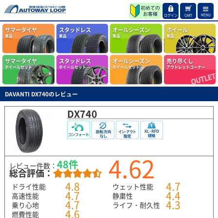
MENU
ログイン
CART
サマータイヤ
スタッドレス
オールシーズン
ホイール
単品
単品
単品
単品
サマータイヤ
スタッドレス
オールシーズン
売り尽くし
ホイールセット
ホイールセット
ホイールセット
アウトレットコーナー
DAVANTI DX740のレビュー
DX740
4.62
48件
レビュー件数：
総合評価：
4.8
4.7
ドライ性能
ウェット性能
4.7
4.4
高速性能
静粛性
4.7
4.3
乗り心地
ライフ・耐久性
4.6
燃費性能