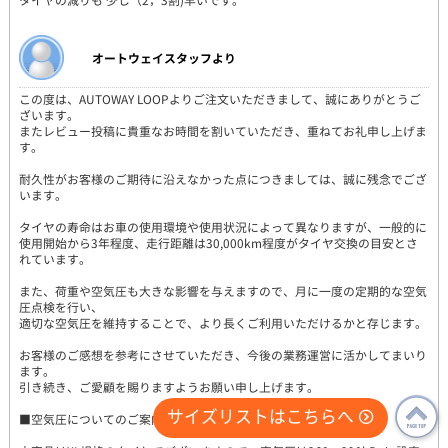
タイヤの減りも 少し（2，3割)早いです。
オートウェイスタッフより
この度は、AUTOWAY LOOPよりご注文いただきまして、誠にありがとうご
ざいます。
またレビュー投稿に貴重なお時間を割いていただき、重ねてお礼申し上げま
す。
耐久性がお客様のご期待に沿えなかった点につきましては、誠に残念でござ
います。
タイヤの寿命はお車の使用環境や使用状況によって異なりますが、一般的に
使用開始から3年程度、走行距離は30,000km程度がタイヤ交換の目安とさ
れています。
また、荷重や空気圧も大きな影響を与えますので、月に一度の定期的な空気
圧点検を行い、
適切な空気圧を維持することで、より長くご利用いただけるかと存じます。
お客様のご感想を参考にさせていただき、今後の業務運営に活かしてまいり
ます。
引き続き、ご愛顧を賜りますようお願い申し上げます。
サイズリストはこちらへ
■空気圧についてのご案内
PAGE