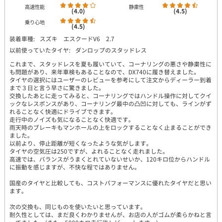
高速性能
静粛性
(4.0)
(4.5)
乗り心地
(4.5)
装着車種:
スズキ エスクードV6 2.7
以前使っていたタイヤ:
ダンロップのスタッドレス
これまで、スタッドレスを夏も履いていて、コーナリングの悪さや静粛性に
も問題があり、来年車検もあることなので、DX740に履き替えました。
タイヤの選択にはユーザーのレビューを参考にして注文からディーラー到着
まで３日と言う早さに驚きました。
交換したあとに走ってみると、コーナリングではハンドル操作に対してクイ
ックなレスポンスがあり、コーナリング最中の凸凹に対しても、ラインがず
れることなく快適にドライブできます。
走行中のノイズも気になることなく快適です。
雨天時のブレーキもマンホールの上をロックすることなく止まることができ
ました。
以前より、停止距離が短くなったような気がします。
タイヤの空気圧は250ですが、よれることなく走れました。
高速では、バランスがうまくとれていないせいか、120キロ位からハンドル
に振動を感じますが、不快な程ではありません。
国産のタイヤと比較しても、コストパフォーマンスに優れたタイヤだと思い
ます。
次の交換も、同じものを使いたいと思っています。
耐久性としては、まだ良くわかりませんが、お店の人がゴムが柔らかねと言