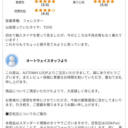
静粛性
乗り心地
(5.0)
(5.0)
燃費性能
(4.0)
装着車種:
フォレスター
以前使っていたタイヤ:
TOYO
初めて輸入タイヤを買って見ましたが、今のところは不具合等もなく乗れて
います！
これからもうちょっと様子見てみようと思っています。
オートウェイスタッフより
この度は、AUTOWAY LOOPよりご注文いただきまして、誠にありがとうご
ざいます。またレビュー投稿に貴重なお時間を割いていただき、重ねてお礼
申し上げます。
商品についてご満足いただけたようで、大変嬉しく存じます。
お客様のご感想を参考にさせていただき、今後の業務運営に活かしてまいり
ます。引き続き、ご愛顧を賜りますようお願い申し上げます。
■空気圧についてのご案内
本商品はスタンダード規格のタイヤでございますので、空気圧は250kPaに
設定いただくことで、タイヤのパフォーマンスが向上いたします。但し、車