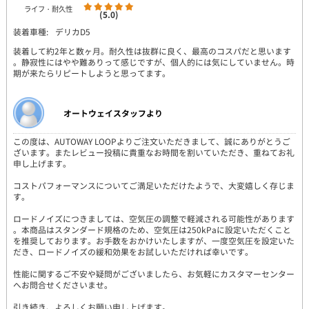
ライフ・耐久性
(5.0)
装着車種:
デリカD5
装着して約2年と数ヶ月。耐久性は抜群に良く、最高のコスパだと思います
。静寂性にはやや難ありって感じですが、個人的には気にしていません。時
期が来たらリピートしようと思ってます。
オートウェイスタッフより
この度は、AUTOWAY LOOPよりご注文いただきまして、誠にありがとうご
ざいます。またレビュー投稿に貴重なお時間を割いていただき、重ねてお礼
申し上げます。
コストパフォーマンスについてご満足いただけたようで、大変嬉しく存じま
す。
ロードノイズにつきましては、空気圧の調整で軽減される可能性があります
。本商品はスタンダード規格のため、空気圧は250kPaに設定いただくこと
を推奨しております。お手数をおかけいたしますが、一度空気圧を設定いた
だき、ロードノイズの緩和効果をお試しいただければ幸いです。
性能に関するご不安や疑問がございましたら、お気軽にカスタマーセンター
へお問合せくださいませ。
引き続き、よろしくお願い申し上げます。