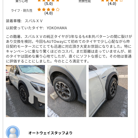
乗り心地
燃費性能
(5.0)
(4.0)
ライフ・耐久性
(4.0)
装着車種:
スバルＸＶ
以前使っていたタイヤ:
YOKOHAMA
この酷暑、スバルＸＶの純正タイヤが3年なるも4本共パターンの間に裂けが
あり交換を検討。今回もAUTOwayにて初めてのタイヤで少し心配ながら昨
日契約モータースにてとても迅速に対応頂き大変お世話になりました。特に
キャンペーンに重なり驚くほどのコスパ、まだ距離は走っていませんが、前
のタイヤは固めな乗り心地でしたが、直ぐにソフトな感じで。その他は普通
に評価することにしました。今のところ満足です。
オートウェイスタッフより