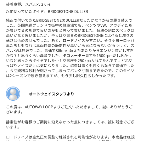
装着車種:
スバルxv 2.0i-s
以前使っていたタイヤ:
BRIDGESTONE DULLER
純正で付いてきたBRIDGESTONEのDULLERだったかな？からの履き替えで
した。英国先進ブランドで街中の駐車場でも、ベンツやVW、アウディたち
が履いてるのを見て良いのかもと思って買いました。値段の割にスペックは
高いかなと思いましたが、やっぱり世界のBRIDGESTONEに比べると減りの
速さは否めませんでした。あと、ロードノイズがすごい。そりゃヨーロッパ
車たちともなれば車両自体の静粛性が高いから気にならないだろうけど、ス
バルXVは無理でした。高速で80km/h超えたあたりからエンジン吹かしすぎ
かな？と思うくらい轟音でした。タコメーター見ても1500rpmだしおかし
いなと思ったらタイヤでした…！空気圧も250kpa入れてたんですけどねや
っぱりノイズだけは気になりました。燃費は悪くも良くもならず普通でした
。今回鋭利な砂利が刺さってしまってパンク寸前まできたので、このタイヤ
は2シーズンで履き替えますが、もう少し耐久性欲しかったです。
オートウェイスタッフより
この度は、AUTOWAY LOOPよりご注文いただきまして、誠にありがとうご
ざいます。
静粛性がお客様のご期待に沿えなかった点につきましては、誠に残念でござ
います。
ロードノイズは空気圧の調整で軽減される可能性があります。本商品はXL規