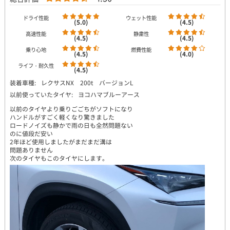
ドライ性能
ウェット性能
(5.0)
(4.5)
高速性能
静粛性
(4.5)
(4.5)
乗り心地
燃費性能
(4.5)
(4.0)
ライフ・耐久性
(4.5)
装着車種:
レクサスNX 200t バージョンL
以前使っていたタイヤ:
ヨコハマブルーアース
以前のタイヤより乗りごごちがソフトになり
ハンドルがすごく軽くなり驚きました
ロードノイズも静かで雨の日も全然問題ない
のに値段だ安い
2年ほど使用しましたがまだまだ溝は
問題ありません
次のタイヤもこのタイヤにします。