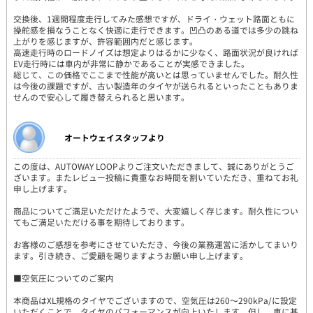
交換後、1週間程度走行してみた感想ですが、ドライ・ウェット路面ともに
操舵感を損なうことなく快適に走行できます。凹凸のある道では多少の跳ね
上がりを感じますが、許容範囲内だと感じます。
高速走行時のロードノイズは想定よりはるかに少なく、路面状況が良ければ
EV走行時には車内が非常に静かであることが実感できました。
総じて、この価格でここまで性能が高いとは思っていませんでした。耐久性
は今後の課題ですが、古い製造年のタイヤが送られるといったこともありま
せんので安心して履き替えられると思います。
オートウェイスタッフより
この度は、AUTOWAY LOOPよりご注文いただきまして、誠にありがとうご
ざいます。またレビュー投稿に貴重なお時間を割いていただき、重ねてお礼
申し上げます。
商品についてご満足いただけたようで、大変嬉しく存じます。耐久性につい
てもご満足いただける事を期待しております。
お客様のご感想を参考にさせていただき、今後の業務運営に活かしてまいり
ます。引き続き、ご愛顧を賜りますようお願い申し上げます。
■空気圧についてのご案内
本商品はXL規格のタイヤでございますので、空気圧は260～290kPa/に設定
いただくことで、タイヤのパフォーマンスが向上いたします。但し、車に基