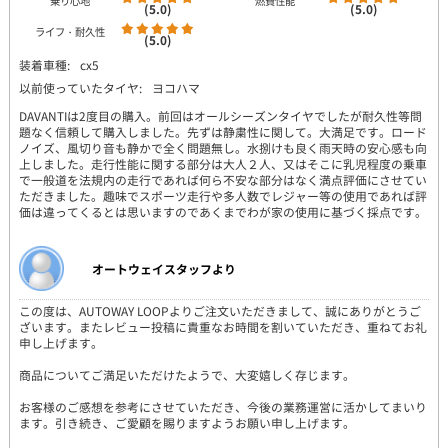
乗り心地
燃費性能
(5.0)
(5.0)
ライフ・耐久性
(5.0)
装着車種:
cx5
以前使っていたタイヤ:
ヨコハマ
DAVANTIは2度目の購入。前回はオールシーズンタイヤでしたが耐久性等問
題なく信頼して購入しました。先ずは静粛性に関して。大満足です。ロード
ノイズ、風切り音も静かで全く問題無し。水捌けも良く雨天時の安心感も向
上しました。走行性能に関する部分は大人２人、又はそこに乳児程度の乗車
で一般道を法規内の走行であれば何ら不安な部分はなく満点評価にさせてい
ただきました。趣味でスポーツ走行や多人数でレジャー等の使用であれば評
価は違ってくるとは思いますのであくまでわが家の使用に基づく採点です。
オートウェイスタッフより
この度は、AUTOWAY LOOPよりご注文いただきまして、誠にありがとうご
ざいます。またレビュー投稿に貴重なお時間を割いていただき、重ねてお礼
申し上げます。
商品についてご満足いただけたようで、大変嬉しく存じます。
お客様のご感想を参考にさせていただき、今後の業務運営に活かしてまいり
ます。引き続き、ご愛顧を賜りますようお願い申し上げます。