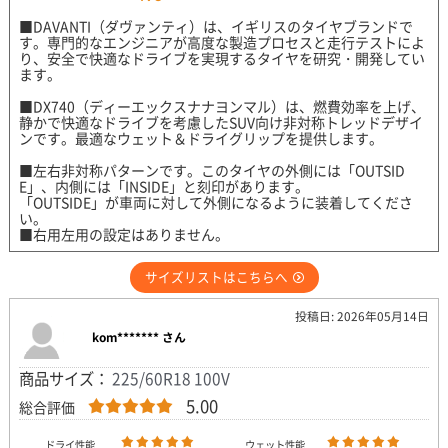
■DAVANTI（ダヴァンティ）は、イギリスのタイヤブランドで
す。専門的なエンジニアが高度な製造プロセスと走行テストによ
り、安全で快適なドライブを実現するタイヤを研究・開発してい
ます。
■DX740（ディーエックスナナヨンマル）は、燃費効率を上げ、
静かで快適なドライブを考慮したSUV向け非対称トレッドデザイ
ンです。最適なウェット＆ドライグリップを提供します。
■左右非対称パターンです。このタイヤの外側には「OUTSID
E」、内側には「INSIDE」と刻印があります。
「OUTSIDE」が車両に対して外側になるように装着してくださ
い。
■右用左用の設定はありません。
サイズリストはこちらへ
投稿日: 2026年05月14日
kom******* さん
商品サイズ：
225/60R18 100V
5.00
総合評価
ドライ性能
ウェット性能