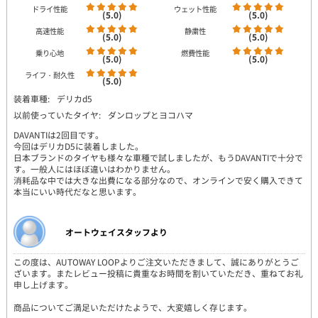
ドライ性能
ウェット性能
(5.0)
(5.0)
高速性能
静粛性
(5.0)
(5.0)
乗り心地
燃費性能
(5.0)
(5.0)
ライフ・耐久性
(5.0)
装着車種:
デリカd5
以前使っていたタイヤ:
ダンロップとヨコハマ
DAVANTIは2回目です。
今回はデリカD5に装着しました。
日本ブランドのタイヤも様々な車種で試しましたが、もうDAVANTIで十分で
す。一般人にはほぼ違いはわかりません。
消耗品な中では大きな出費になる部分なので、オンラインで安く購入できて
本当にいい時代だなと思います。
オートウェイスタッフより
この度は、AUTOWAY LOOPよりご注文いただきまして、誠にありがとうご
ざいます。またレビュー投稿に貴重なお時間を割いていただき、重ねてお礼
申し上げます。
商品についてご満足いただけたようで、大変嬉しく存じます。