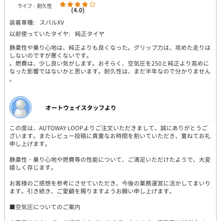
ライフ・耐久性
(4.0)
装着車種:
スバルXV
以前使っていたタイヤ:
純正タイヤ
静粛性や乗り心地は、純正よりも良くなった。グリップ力は、攻めた走りは
しないのですが悪くないです。
。燃費は、少し良い気がします。おそらく、空気圧を250と純正より高めに
なった影響ではないかと思います。耐久性は、まだ半年なので分かりません
。
オートウェイスタッフより
この度は、AUTOWAY LOOPよりご注文いただきまして、誠にありがとうご
ざいます。またレビュー投稿に貴重なお時間を割いていただき、重ねてお礼
申し上げます。
静粛性・乗り心地や燃費等の性能について、ご満足いただけたようで、大変
嬉しく存じます。
お客様のご感想を参考にさせていただき、今後の業務運営に活かしてまいり
ます。引き続き、ご愛顧を賜りますようお願い申し上げます。
■空気圧についてのご案内