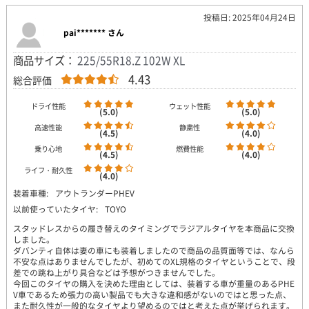
投稿日: 2025年04月24日
pai******* さん
商品サイズ：
225/55R18.Z 102W XL
4.43
総合評価
ドライ性能
ウェット性能
(5.0)
(5.0)
高速性能
静粛性
(4.5)
(4.0)
乗り心地
燃費性能
(4.5)
(4.0)
ライフ・耐久性
(4.0)
装着車種:
アウトランダーPHEV
以前使っていたタイヤ:
TOYO
スタッドレスからの履き替えのタイミングでラジアルタイヤを本商品に交換
しました。
ダバンティ自体は妻の車にも装着しましたので商品の品質面等では、なんら
不安な点はありませんでしたが、初めてのXL規格のタイヤということで、段
差での跳ね上がり具合などは予想がつきませんでした。
今回このタイヤの購入を決めた理由としては、装着する車が重量のあるPHE
V車であるため張力の高い製品でも大きな違和感がないのではと思った点、
また耐久性が一般的なタイヤより望めるのではと考えた点が挙げられます。