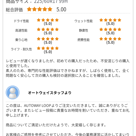
商品サイズ：
225/60R17 99H
5.00
総合評価
ドライ性能
ウェット性能
(5.0)
(5.0)
高速性能
静粛性
(5.0)
(5.0)
乗り心地
燃費性能
(5.0)
(5.0)
ライフ・耐久性
(5.0)
レビューが遅くなりましたが、初めての購入だったため、不安混じりの購入
と使用でした。
素人のため、専門的な性能評価はできかねますが、しばらく使用して、全く
問題なく安心して次の購入も検討の選択肢に入ることを確信しました。
オートウェイスタッフより
この度は、AUTOWAY LOOPよりご注文いただきまして、誠にありがとうご
ざいます。またレビュー投稿に貴重なお時間を割いていただき、重ねてお礼
申し上げます。
商品についてご満足いただけたようで、大変嬉しく存じます。
お客様のご感想を参考にさせていただき、今後の業務運営に活かしてまいり