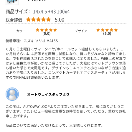
商品サイズ：
14x4.5 +43 100x4
5.00
総合評価
カラー
デザイン
(5.0)
(5.0)
装着車種:
スズキ ソリオ MA15S
６月６日土曜日にサマータイヤ/ホイールセット組替してもらいました。１
か月前ぐらいには品薄で在庫無し状態になり、買いそびれたなと諦めてまし
た。でも在庫復活されたのを見つけて即購入に至りました。WEB上の写真で
は少し金色気味が強いかなと感じてましたが、実際にはマットブラウンの落
ち着いた感じで大満足です。デザインも１４インチと小さいながら力強く迫
力ありで気に入りました。コンパクトカーでもすごくスポーティさが増しま
すのでFINALISTお勧めいたします。
オートウェイスタッフより
この度は、AUTOWAY LOOPよりご注文いただきまして、誠にありがとうご
ざいます。またレビュー投稿に貴重なお時間を割いていただき、重ねてお礼
申し上げます。
商品についてご満足いただけたようで、大変嬉しく存じます。