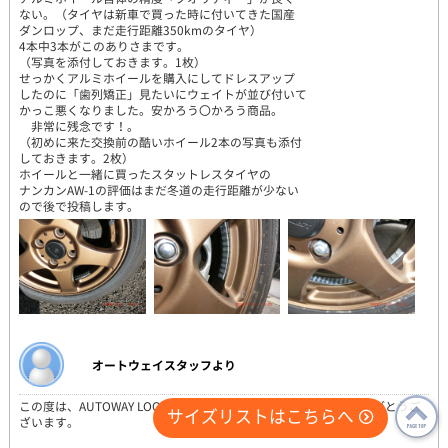
ない。（タイヤは新車で買った時に付いてきた国産
ダンロップ、まだ走行距離350kmのタイヤ）
4本中3本がこのありさまです。
（写真を添付しておきます。1枚）
せっかくアルミホイールを購入にしてドレスアップ
したのに「歯列矯正」見たいにウェイトが並び付いて
かっこ悪くなりました。安かろう〇かろう商品。
非常に残念です！。
（初めに来た交換前の酷いホイール2本の写真も添付
しておきます。2枚）
ホイールと一緒に買ったスタットレスタイヤの
ナンカンAW-1の評価はまだ冬道の走行距離が少ない
ので後で投稿します。
オートウェイスタッフより
この度は、AUTOWAY LOOPよりご注文いただきまして、誠にありがとうご
サイズリストはこちらへ
ざいます。
PAGE