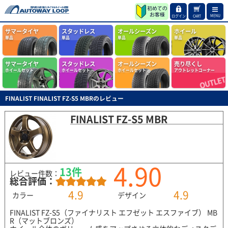
MENU
ログイン
CART
サマータイヤ
スタッドレス
オールシーズン
ホイール
単品
単品
単品
単品
サマータイヤ
スタッドレス
オールシーズン
売り尽くし
ホイールセット
ホイールセット
ホイールセット
アウトレットコーナー
FINALIST FINALIST FZ-S5 MBRのレビュー
FINALIST FZ-S5 MBR
4.90
13件
レビュー件数：
総合評価：
4.9
4.9
カラー
デザイン
FINALIST FZ-S5（ファイナリスト エフゼット エスファイブ） MB
R（マットブロンズ）