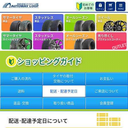
MENU
ログイン
CART
サマータイヤ
スタッドレス
オールシーズン
ホイール
単品
単品
単品
単品
サマータイヤ
スタッドレス
オールシーズン
売り尽くし
ホイールセット
ホイールセット
ホイールセット
アウトレットコーナー
ショッピング
ガイド
タイヤの取付･
ご購入の流れ
お支払い
交換について
送料
配送・
配達予定日
ご来店に
ついて
返品･交換
取り扱い
商品
会員登録
配送･配達予定日について