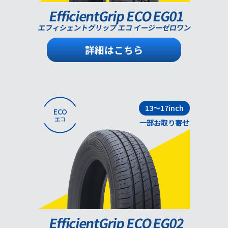
EfficientGrip ECO EG01
エフィシェントグリップ エコ イージーゼロワン
詳細はこちら
13～17inch
ECO
エコ
一部お取り寄せ
EfficientGrip ECO EG02