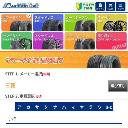
MENU
ログイン
CART
サマータイヤ
スタッドレス
オールシーズン
ホイール
単品
単品
単品
単品
サマータイヤ
スタッドレス
オールシーズン
売り尽くし
ホイールセット
ホイールセット
ホイールセット
アウトレットコーナー
STEP 1. メーカー選択
[必須]
三菱
選び直し
STEP 2. 車種選択
[必須]
ア
カ
サ
タ
ナ
ハ
マ
ヤ
ラ
ワ
a-z
ア行