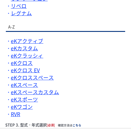
リベロ
レグナム
A-Z
eKアクティブ
eKカスタム
eKクラッシィ
eKクロス
eKクロス EV
eKクロススペース
eKスペース
eKスペースカスタム
eKスポーツ
eKワゴン
RVR
STEP 3. 型式・年式選択
[必須]
確認方法は
こちら