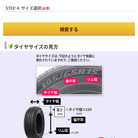
STEP 4. サイズ選択
[必須]
検索する
タイヤサイズの見方
タイヤサイズは､下記のようにタイヤ側面に
表示されていますので､ご確認ください。
リム径
偏平率
タイヤ幅
タイヤ幅
÷
タイヤ幅
×100
高さ
(mm)
(mm)
＝
偏平率
リム径
(インチ)