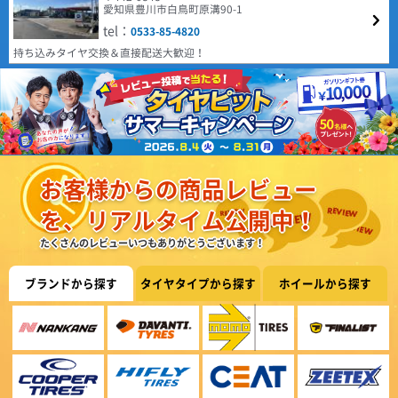
(4.29点)
mak*******さん
場に提供するべく、2024年に誕生した革新的なタイヤブ
愛知県豊川市白鳥町原溝90-1
ランドです。 ヨーロッパで設計・開発されたタイヤは、
MINERVA ECOSPEED2 SUV 215/60R17 100V XL
tel：
0533-85-4820
モダンなトレッドパターンをラインナップに取り揃え、
すべての人により高い価値をもたらすことに絶えず注力
購入から約1年装着した感想です。 車種はマツダMPV。 装着から約1.0万
持ち込みタイヤ交換＆直接配送大歓迎！
しています。
キロ走っています。性能に問題が無くコスパから考えても優れたタイヤだと
4.68
思います。1点気になる点が燃費が少し悪くなったのかな？と感じます。空
22件
総合評価：
(4.43点)
hir*******さん
気圧等で少しは燃費が良くなるのでしょうか。
GOODYEAR EfficientGrip Comfort 195/45R17 81W
COOPER
特設ページは
街乗りで不満は無いと思う。 乗り心地は良い、ロードノイズは静か 生産国
こちら!
クーパー
は日本製でこの値段なら文句は無いと思う。
COOPER TIRES（クーパー・タイヤ) は1914年にアメリ
カで設立され、乗用車向けラジアルタイヤやSUV用タイ
(5.00点)
sky*******さん
お客様からの商品レビュー
ヤの製造・販売を行っています。本社はオハイオ州フィ
EMBELY S12 14x4.5 45 100x4 GM
ンドレーに所在し、100年以上の歴史を持つタイヤメー
カーです。同社はグッドイヤーのチームとなっていま
を、リアルタイム公開中！
早くて良かった。
す。
4.59
たくさんのレビューいつもありがとうございます！
181件
総合評価：
(5.00点)
sky*******さん
BRIDGESTONE BLIZZAK VRX3 155/65R14 75Q ｽﾀｯﾄﾞﾚｽ
ブランドから探す
タイヤタイプから探す
ホイールから探す
HIFLY
特設ページは
こちら!
早くて良かった。
ハイフライ
高次元な品質とコストパフォーマンスの両立を実現し、
北米、ヨーロッパをはじめ世界各国で販売されている人
(5.00点)
スーさんさん
気ブランドHIFLY。 アメリカ合衆国運輸省の認定規格で
あるDOTをはじめ、欧州など各国の基準、規定に合格し
MINERVA ALL SEASON MASTER 165/60R14 79H XL
ています。
以前から、オートウエイのタイヤ使用、一般道及び 高速道路も120㌔くらい
4.38