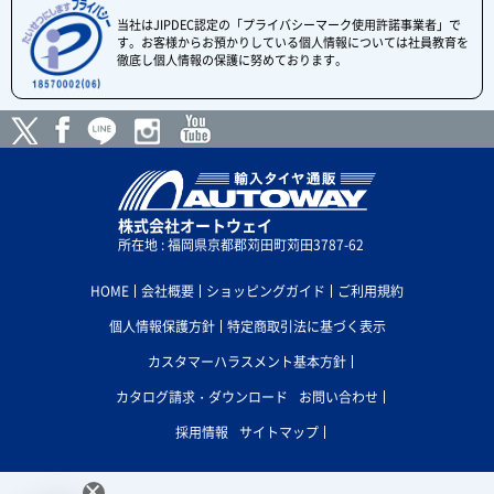
4.54
125件
総合評価：
当社はJIPDEC認定の「プライバシーマーク使用許諾事業者」で
す。お客様からお預かりしている個人情報については社員教育を
徹底し個人情報の保護に努めております。
GOODYEAR
特設ページは
こちら!
グッドイヤー
世界三大タイヤメーカーの一社GOODYEAR（グッドイヤ
ー）。 1898年に米国で創業して以来、120年以上にわた
ってタイヤを製造しています。 ユーザーニーズを満たす
高品質な製品の生産、環境や人々の未来を考えた技術
で、 今もなお、進化を続けるタイヤメーカーです。
4.66
112件
総合評価：
株式会社オートウェイ
所在地 : 福岡県京都郡苅田町苅田3787-62
CONTINENTAL
コンチネンタル
HOME
会社概要
ショッピングガイド
ご利用規約
コンチネンタルタイヤは、1世紀以上にわたりヨーロッ
パの走りを支え、クルマの進化と共に信頼の歴史を重ね
個人情報保護方針
特定商取引法に基づく表示
てきたタイヤメーカーです。最高水準の性能を保証する
ために、多くの自動車メーカーの厳しいテストに合格し
カスタマーハラスメント基本方針
ています。さらに、最新のタイヤメーカー世界販売シェ
アランキング第4位の実績をもっています。
カタログ請求・ダウンロード
お問い合わせ
4.58
6件
総合評価：
採用情報
サイトマップ
PIRELLI
ピレリ
×