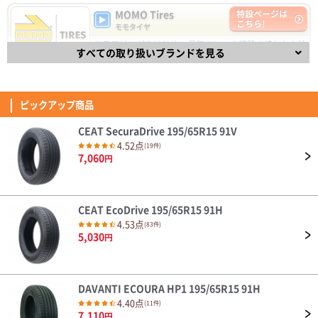
5,030
円
MOMO Tires
特設ページは
(4.07点)
ae8*******さん
こちら!
モモタイヤ
ENVOY ATERNA 155/65R14 75T
ステアリングをはじめ、長年のレース経験で培われた技
DAVANTI ECOURA HP1 195/65R15 91H
すべての取り扱いブランドを見る
術と経験を取り入れた自動車パーツで有名なイタリアの
耐久性はこれから。 見た目は良いよ
ブランドMOMO(モモ)。
4.40点
(11件)
4.53
7,110
円
835件
総合評価：
(4.57点)
ひろさん
ピックアップ商品
ZEETEX HP6000 ECO 205/45R17 88W XL
FINALIST
特設ページは
こちら!
本日タイヤが届きましたので早速交換していただき走行してみましたが、ま
ファイナリスト
NANKANG NA-1 195/65R15 91H
ず乗り出してすぐ感じたのが転がり抵抗がちょっとあるかなってのが第一印
FINALIST（ファイナリスト）は、【決勝進出者、最終選
4.54点
(74件)
象でした。 以前付けてたタイヤの時よりちょっと踏み込まないと前に進ま
考進出者】を意味し、スポーティなドライビングを楽し
6,590
円
(4.71点)
cad*******さん
ない感じでした。 それと高速走行時に少しロードノイズ音が聞こえるなっ
めるタイヤです。
ても感じました。 乗り心地は抜群に良かったです。
4.32
MOMO M-300 245/45R20.Z 103Y XL
139件
総合評価：
以前使っていた１８インチホイールから ２０インチへアップし、それに伴
い４５タイヤに変えました。 タイヤが薄くなった分、乗り心地が少し犠牲
CEAT SecuraDrive 195/65R15 91V
OTANI
特設ページは
になりましたが 見た目は凄くカッコよくなり満足してます。 ２０インチだ
こちら!
4.52点
(19件)
(4.50点)
しんいちさん
オータニ
とタイヤ代だけで普通は高額になりますが おもったほど高くなくリーズナ
7,060
円
ブルでお得感を感じてます。 この金額ならすり減ったらすぐ交換したいと
天然ゴム生産高No.1のタイで1964年に創業したブラン
MINERVA F205 205/40R18 86Y XL
思います。 いい買い物ができた。
ド「OTANI」 乗用車タイヤから農機タイヤまで様々な製
ミネルバのリピートです！ 前回は17インチ、今回は18インチを購入しまし
品を生産する総合タイヤメーカーで、先進的な生産設備
た。 このタイヤ乗り心地良いし、静粛性も高い、ウェット路面でも接地感
を積極導入し、高品質なタイヤを世界120ヶ国以上で販
あるし、ドライでのグリップも満足できる。 何より耐久性あるのもポイン
売しています。
CEAT EcoDrive 195/65R15 91H
(4.14点)
rol*******さん
4.35
トです。 高級なタイヤなら当然かもしれないけど、安いのに十分満足でき
4.53点
34件
(83件)
総合評価：
るのが素晴らしいです。 本当にコスパの良いタイヤだと思います！
BRIDGESTONE TECHNO SPORTS 225/45R18 95V XL
5,030
円