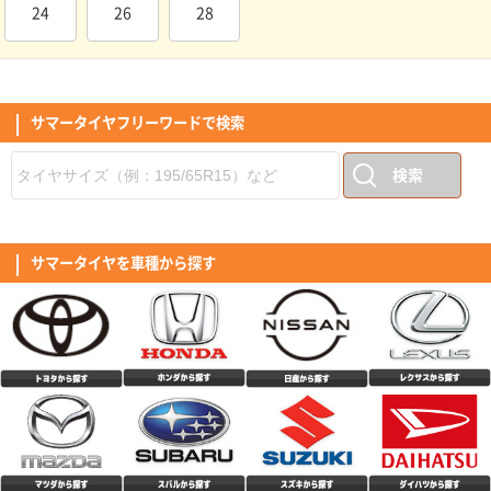
イヤで良いかなと思います。素人ながらロードノイズや道路の凹凸も気にな
てから、巡航回転になった際、あっ。と感じるほどです｢個人の感想｣ タイ
24
26
28
らないです。高速はまだ走っていませんが、街乗り中心なら問題ないです。
ヤのロゴに、スポーツと記載ありますが、乗り心地含めマイルド感もあり、
(5.00点)
tom*******さん
耐久性は未定ですが2年位維持できたら良いかなと思います。
私の感覚では、ツーリングといったイメージ。音は最初は気になりました
が、そのうち気にならなくなりましたが、少し大きめのような気がします。
RADAR Dimax R8+ 255/40R19.Z 100Y XL
サイドのデザインは、独特で好き嫌いが出るかと思いますが、私は好感がも
てました。全体的な評価としては高評価です。
このタイヤ、価格の割にたいへんグリップの良い感じ。 乗り心地も良いで
す。 前輪と後輪のタイヤサイズが違う車に装着しました。
サマータイヤフリーワードで検索
(4.00点)
shu*******さん
MINERVA F205 195/45R17.Z 85W XL
検索
中古車購入時に装着されていたタイヤがパンクによるサイドウォールの破損
で泣く泣く4本交換。 口コミの良いミネルバを購入して履いた所、コスパ良
すぎでは！？と感動するくらい良かったです。 まだ交換して2週間程なので
(5.00点)
tak*******さん
評価はオール4にしておきました。 これはお勧めですよ。
サマータイヤを車種から探す
CEAT EcoDrive 185/65R15 92T XL
対応が早くて良かった
(4.33点)
パナマニさん
CEAT SecuraDrive 215/55R18 99V XL
トータルバランスとコスパに優れたコンフォートタイヤ。 キビキビとした
敏捷性はないものの、しっとりとした走行感で疲れにくく反応が曖昧過ぎる
こともない。 ドライの高速コーナーでは路面に吸い付く様にグリップし不
(4.10点)
gua*******さん
安感無し。 外部からの入力をパンと跳ね返すというよりも、マイルドにい
なす方向の性格に感じる。 標準的な静粛性は確保されており、トンネル内
MOMO M-300 225/50R18 99Y XL