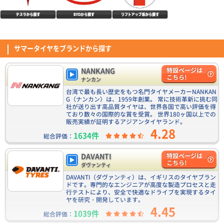
(4.50点)
ノボルくんさん
コスパは高いように感じます。
DUNLOP DIREZZA DZ102 205/45R17 84W
9月の値上げ前に交換しました、コストパフォーマンスがとても良く面白い
タイヤではないかと思います
DAVANTI ECOURA HP1 195/65R15 91H
サマータイヤをブランドから探す
(5.00点)
ko0*******さん
4.40点
(11件)
7,110
円
ENVOY TORDERA H/T 225/60R18 104V XL
NANKANG
特設ページは
タイヤ交換して日は経ってませんが ドライ性能はいいと思います。 以前は
こちら!
ナンカン
MICHELIN CROSSCLIMATE SUVを装着していましたが、あまり変わりなく
問題ないと思います。 ロードノイズに関しては若干気になるかなーとは思
台湾で最も長い歴史をもつ名門タイヤメーカーNANKAN
NANKANG NA-1 195/65R15 91H
(4.42点)
hir*******さん
いますが 概ね問題ありません。音楽をかけていれば気にならないかと。 耐
G（ナンカン）は、1959年創業。 常に技術革新に挑む同
4.54点
(74件)
久性は分かりませんが、値段の安さを考えたら良い商品だと思います。
社が送り出す高品質タイヤは、世界各国で高い評価を得
ENVOY MOTIVA UHP 255/35R19 96Y XL
6,590
円
ており数々の国際的な賞を受賞。 世界180ヶ国以上での
販売実績が証明するアジアンタイヤランド。
純正のPOTENZAランフラットがパンクし緊急で交換。 当然ステアリングは
4.28
軽い方向に変化したものの 空気圧を合わせていくと軽快さとしっとりした
1634件
総合評価：
乗り心地・グリップ感が快適に感じた。 新東名120km区間での追い越しや
(5.00点)
jun5さん
峠道でも不安な場面は無かった。 ライフは不明だが、合計で十数万になる
CEAT SecuraDrive 195/65R15 91V
純正タイヤに比べ価格もかなり安いため余裕を持った早めの交換を心掛けた
DAVANTI
特設ページは
DUNLOP DIREZZA DZ102 235/40R18 91W
4.52点
(19件)
い。
こちら!
ダヴァンティ
7,060
円
交換して100Kほどで晴れの日にしか乗れていませんが、静粛性/乗り心地に
DAVANTI（ダヴァンティ）は、イギリスのタイヤブラン
満足です。 同一ブランドの同じ銘柄の国内向けに比べ半額以下の価格で、
ドです。専門的なエンジニアが高度な製造プロセスと走
この性能なら問題ありません。 XL規格が必要ない人なら全然ありだと思い
行テストにより、安全で快適なドライブを実現するタイ
(5.00点)
hik*******さん
ます。
ヤを研究・開発しています。
Verthandi VM-S27 15x6.0 45 114.3x5 MGR
CEAT EcoDrive 195/65R15 91H
4.45
1039件
総合評価：
4.53点
(83件)
安価でデザインも気に入りました。