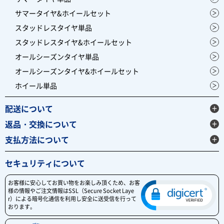
TOYOタイヤの海外輸出向けブランドNITTO（ニット
サマータイヤ&ホイールセット
ー）。 米国でコアなファンに支持を受けており、デザイ
ン性、革新性をコンセプトとした、ラグジュアリースポ
スタッドレスタイヤ単品
ーツカーやSUV向けの大口径タイヤが充実しています。
4.55
スタッドレスタイヤ&ホイールセット
150件
総合評価：
オールシーズンタイヤ単品
DUNLOP
オールシーズンタイヤ&ホイールセット
ダンロップ
ホイール単品
世界的大手タイヤメーカーDUNLOP（ダンロップ）。 1
909年に日本でゴム製品の製造を開始し、1913年には日
本初となる自動車用タイヤを製造しました。 ハイドロプ
配送について
レーニング現象の解明や新技術の開発など、 常に利用者
へ安全を提供するために惜しみない努力を傾注していま
返品・交換について
す。
4.49
支払方法について
135件
総合評価：
BRIDGESTONE
セキュリティについて
ブリヂストン
世界でもトップクラスのタイヤメーカーBRIDGESTONE
お客様に安心してお買い物をお楽しみ頂くため、お客
（ブリヂストン）。 「世界最高の品質で社会に貢献」を
様の情報やご注文情報はSSL（Secure Socket Laye
不変の使命として掲げ、 1930年の第一号タイヤ誕生か
r）による暗号化通信を利用し安全に送受信を行って
ら2005年には数あるタイヤメーカーの中から、世界トッ
おります。
プシェアとなりました。 今もなお業界最大手として技術
革新に余念がありません。