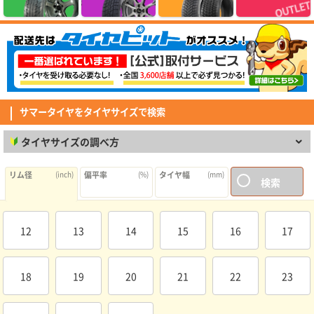
(5.00点)
sig*******さん
MINERVA 209 165/60R15 81T XL
素早い対応ありがとうございました びっくりするくらい早く届きました
(4.29点)
mav*******さん
GOODYEAR EfficientGrip Comfort 215/45R18 93W XL
純正タイヤからの取り替え。静寂性、グリップ、乗り心地など問題なく満足
サマータイヤをタイヤサイズで検索
しています。日本製ということも安心材料の1つでした。
(4.14点)
mim*******さん
タイヤサイズの調べ方
MAXTREK MAXIMUS M2 185/65R15 88H
走行距離はそこまでなかったが、経年の関係で交換。過去2回も同じメーカ
リム径
(inch)
偏平率
(%)
タイヤ幅
(mm)
検索
ーだったので不安はありません。 盆前に交換出来て良かったです。 性能は
取り替えたばかりなので暫定です。
(5.00点)
こまこまさん
MINERVA ALL SEASON MASTER 165/55R15 75H
12
13
14
15
16
17
中古で購入した車のタイヤの溝がヤバかったので交換しなくてはいけないと
思い、以前利用したここで購入に至りました。偶然に以前購入したメーカー
が一緒で特に不満もなかったので今回は初めてオールタイヤシーズンタイヤ
(4.50点)
mag*******さん
の購入にしました。 コストパフォーマンスも良く取り付け工賃も軽自動車
18
19
20
21
22
23
とは言えバルブ交換、廃タイヤ引取り、窒素ガス注入でも10500円と安くト
RADAR Dimax SPORT 225/50R17 98Y XL
ータル的に35000円を切りました。8/1からタイヤが値上がるため、タイミ
ングも良かったです。 年に数回程度しか雪が降らないためこのクラスのタ
他の方も書かれてますが、転がりが良いような感がします。特にスタートし