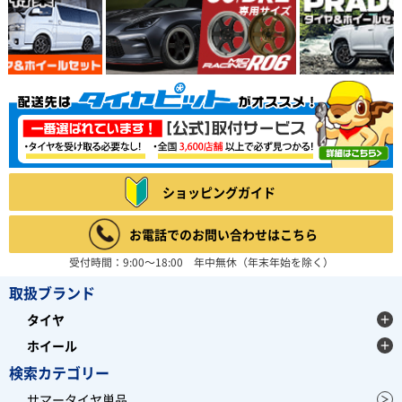
ルネットワークを持つタイヤメーカーです。
4.00
7件
総合評価：
TRAVELSTAR
トラベルスター
TRAVELSTAR（トラベルスター）は、アメリカに拠点を
置くブランドです。高品質でコストパフォーマンスを両
立し、北米市場の規準、規定に合格しています。
4.44
16件
総合評価：
ショッピングガイド
KENDA
ケンダ
お電話でのお問い合わせはこちら
KENDA（ケンダ）は、世界150か国以上に愛用されるワ
ールドブランドタイヤで、街乗り、オフロードから本格
受付時間：9:00～18:00 年中無休（年末年始を除く）
レーシングタイヤまで高品質なタイヤをリーズナブルな
価格で提供しています。台湾、中国、ベトナムに7工場
取扱ブランド
を展開し、すべてでISO9001を取得。環境にも配慮した
製造設備で技術と生産性を高め、より価格競争力のある
タイヤ
製品を市場に送りだしています。
4.35
9件
ホイール
総合評価：
検索カテゴリー
NITTO
特設ページは
こちら!
サマータイヤ単品
ニットー