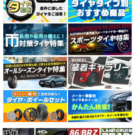
4.39
816件
総合評価：
問題なし定期交換しましょう
MINERVA
特設ページは
こちら!
(4.86点)
ike*******さん
ミネルバ
MINERVA F205 215/45R17.Z 91Y XL
ヨーロッパで愛されて100年。ベルギー発の歴史的グロ
ーバルタイヤブランドMINERVA。ヨーロッパをはじめア
価格以上の性能を感じられるコスパ抜群のタイヤでした。グリップ・静粛性
ジアなど世界50ヶ国以上で販売されています。
ともに想像以上で、街乗りでは安心して走れます。 但し、燃費に関しては
4.49
1371件
若干心配はしていますが、この値段ではと割り切り、これから様子をみてい
総合評価：
(5.00点)
pek*******さん
きます。
RADAR Dimax R8+ 275/40R19.Z 105Y XL
ARMSTRONG
特設ページは
こちら!
アームストロング
とても良く助かって居ます。ありがとう御座いました。
ARMSTRONG（アームストロング）は、アメリカ合衆国
フロリダ州のマイアミに拠点を置き、最先端の技術と製
(5.00点)
sig*******さん
造施設で、乗用車、商用車のタイヤを製造しています。
4.58
MINERVA 209 165/60R15 81T XL
166件
総合評価：
素早い対応ありがとうございました びっくりするくらい早く届きました
FEDERAL
特設ページは
こちら!
フェデラル
FEDERAL（フェデラル）は、1954年に台湾で設立さ
れ、1960年から1979年はブリヂストンと、1981年から
2000年までは住友ゴム工業（ダンロップ）とそれぞれ技
術提供を行い、基礎から高度な技術までノウハウを習
得。独自のブランドを築き上げてきました。世界70以上
の国、100以上の地域に代理店があり、強力なグローバ