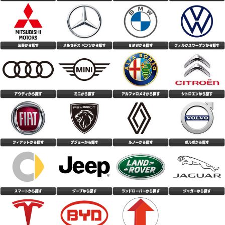
でも変なパターンノイズなし。オーディオも普通に視聴可能。 デミング大
賞受賞の底力を感じる。 低価格と認知度の低さから不安に感じるユーザー
購入後、約２週間が、経過しましたが、 静粛性については、以前履いてい
もいると思うが、どうか安心して購入して試して欲しい逸品。
た、 Michelinプライマシー４より、静かに感じます。 今迄、Michelinしか
履いたことがないので、一番 静かなタイヤは、Michelinと思っていました
(4.86点)
hid*******さん
が、 それを上回る静粛性が、この値段で買える事に、 びっくりしておりま
す。 乗り心地に関しては、若干、跳ねる感じはありますが、 気になるほど
NANKANG NS-20 195/50R16 88V XL
の事でもないです。 燃費性能に関しては、若干落ちた感じもありますが、
夏場ということもあり、エアコンの関係もあるかも しれません。 高速性の
前回はKUMHOのタイヤだったのですが、タイヤこうか交換してみて安定感
に関しては、高速道路を、利用していない為、 評価していません 想像して
や静粛性などとても良かったです。 価格も安くコスパは最高だと思いま
いた、性能以上のポテンシャルです。
す。
(5.00点)
ken*******さん
MAXTREK MAXIMUS M2 205/60R16 92V
値段の割には、良いタイヤだと思います。 思った以上に静粛性は高いと思
います。 ウェット性能に関しては、5.0点としていますが、正直まだ大雨に
は当たっていない為分かりません笑
(4.36点)
ぷくたんさん
MINERVA 209 165/55R15 75H
以前はナンカンタイヤを使用していたが、値段高騰によりこのタイヤにしま
した。 約3年で4万キロ超走ってますが、まだまだスリップまでサインが出
るまではもう少し走れそうです。 残念なところは、2年でタイヤの接地面外
(5.00点)
Tさん
側辺りからヒビが入り出したことです。 昨今の真夏の高温に紫外線量なら
仕方ないのかなと… ちなみにタイヤ側面は紫外線ガードのスプレーを塗布
ENVOY MOTIVA UHP 255/35R20 97Y XL
しているので全然大丈夫でした。
装着して100キロ程走行しました。静粛性、乗り心地、ハンドリング性能も
想像以上に良かったです。4本購入し今回はフロントに245/35r20、リアに
255/35r20を履かせました。またサイドウォール骨格も2プライで、かなり