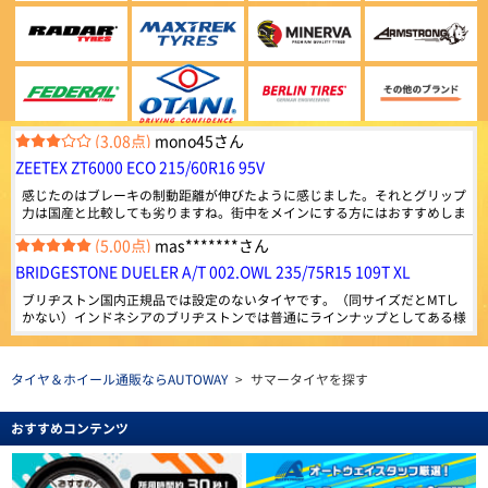
920件
の走行では、国産タイヤと 遜色なく走るし、特に摩耗が大きいわけではあ
総合評価：
りません コストパフォーマンスが良く 以前の車 エブリー ワゴンから、
(5.00点)
bea*******さん
乗り換えた、中古車もオートウエイの タイヤが装着してました
ZEETEX
特設ページは
MAXTREK MAXIMUS M1 165/55R14 72V
こちら!
ジーテックス
綺麗なタイヤでした、また御願いします。外国製でも充分でした。
ドバイ発のグローバルタイヤブランドZEETEX。 乗用車
からトラック・バス用まで幅広いラインナップを世界85
ヶ国以上で販売しています。
(3.08点)
mono45さん
4.42
959件
総合評価：
ZEETEX ZT6000 ECO 215/60R16 95V
感じたのはブレーキの制動距離が伸びたように感じました。それとグリップ
Radar
特設ページは
力は国産と比較しても劣りますね。街中をメインにする方にはおすすめしま
こちら!
レーダー
すが、そうでない方には他を探したほうが良さそうに思えました。
(5.00点)
mas*******さん
シンガポール発のグローバルタイヤブランドRADAR。
世界初の環境に優しい“カーボンニュートラル承認”を取
BRIDGESTONE DUELER A/T 002.OWL 235/75R15 109T XL
得したタイヤブランドです。
4.45
ブリヂストン国内正規品では設定のないタイヤです。（同サイズだとMTし
834件
総合評価：
かない）インドネシアのブリヂストンでは普通にラインナップとしてある様
です。まだ装着していません。 海外メーカーと比べて耐摩耗性が低いでし
(5.00点)
gmt*******さん
ょうが、性能劣化が少ないという意味で期待しています。
MAXTREK
特設ページは
こちら!
MAXTREK MAXIMUS M1 245/40R20 99W XL
マックストレック
タイヤ＆ホイール通販ならAUTOWAY
>
サマータイヤを探す
顧客満足度第一で技術革新を続ける急成長ブランドMAX
この価格で質も全然問題無し！ またリピートしたいです。
TREK（マックストレック）。 世界一流タイヤ工場と並
おすすめコンテンツ
ぶ技術力を備えており、中国、アメリカ、ヨーロッパな
どの認証も取得。 道路状況に考慮された、さまざまな特
(4.86点)
qol0309さん
性を持ったタイヤを設計しています。
ARMSTRONG BLU-TRAC HP 205/55R16 94W XL