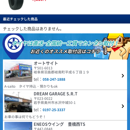
値段の割には、満足できるタイヤです。
BERLIN
特設ページは
こちら!
ベルリン
(4.57点)
r.y*******さん
最近チェックした商品
Berlin Tiresは世界をリードしてきた自動車大国ドイツの
DAVANTI ECOURA HP1 195/65R15 91H
新鋭タイヤブランドです。 2019年にドイツで設計され
ENVOY MOTIVA UHP 245/45R20 103Y XL
4.40点
(11件)
た最初の製品をリリースして以来、最新の設備で製造さ
チェックした商品はありません。
7,110
円
れる高品質な商品群は現地でも受け入れられ、西ヨーロ
走行500キロ程度でのレビュー 以前のタイヤ RADAR Dimax R8+ ドライ性
ッパを中心にファンを増やし続けています。
能 全く問題なしです。 ウェット性能 未走行なので、★一つマイナスし
4.61
タイヤは直送･全国統一工賃でカンタン取付！
ました。 高速性能 制限速度＋αで走行しても全く問題無しです。 静粛性
3件
総合評価：
(4.50点)
qqs*******さん
以前のタイヤよりかなり静かに感じます。 高速道路でも、走行音が気
お近くのオススメ取付店はコチラ
NANKANG NA-1 195/65R15 91H
になることはありませんでした。 乗り心地 以前のタイヤより柔らかく感
GOODYEAR EfficientGrip ECO EG02 175/65R15 84H
CEAT
特設ページは
じ、乗り心地は良くなったと感じます。 燃費性能、ライフについては、こ
4.54点
(74件)
こちら!
れからなので こちらも★一つマイナスしました。 気になった点 ・他のレ
全般的に満足しています。以前より静かだし、乗り心地も良いです。転がり
シアット
オートサイト
6,590
円
ビューでもありましたが、まだ馴染んでいないためか、 装着２日で約１
抵抗は小さいと感じます。
〒501-6013
1958年に設立されたCEAT（シアット）は、インドを代
０％程、空気圧が低下しました。 再調整して様子を見たいと思います。
岐阜県羽島郡岐南町平成６丁目１９
表するタイヤブランドであり、RPGグループのフラッグ
(5.00点)
かじっさん
・ホイールウェイトがこれまでよりかなり多めに感じました。 取付条
シップカンパニーです。1983年にヨコハマタイヤと提
tel：
058-247-1888
件や個体差もあると思うので、こちらも今後の状態を見ていきたいです。
ARMSTRONG BLU-TRAC PC 185/65R15 88H
携。2024年の世界タイヤメーカーランキングでは、売上
A-saito タイヤ持込・預かりもok
額15.7億ドルで20位となっており、販売網は世界110ヶ
車検が近く履き替えました。４ヶ月経ちましたが普通に乗るには問題無いの
国以上でワールドクラスの製品とサービスを提供してい
DREAM GARAGE S.R.T
で次も有りかと思います。
ます。
〒023-0022
4.48
(5.00点)
デラックスさん
155件
岩手県奥州市水沢中城50-1
総合評価：
tel：
RADAR Dimax ICE 205/60R16 96T XL ｽﾀｯﾄﾞﾚｽ
0197-25-3337
ENVOY
特設ページは
お車の事は何でもどうぞ！
日常の使用に問題なし。ピッタリと地面を感じるので安心して運転できま
こちら!
エンボイ
す。
ENEOSウイング 豊橋西TS
ENVOY（エンボイ）は、比類のない価値と品質を世界市
〒442-0848