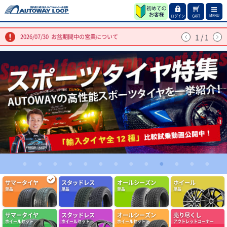
MENU
ログイン
CART
1
/
1
2026/07/30
お盆期間中の営業について
(4.86点)
qol0309さん
ARMSTRONG BLU-TRAC HP 205/55R16 94W XL
問題なし定期交換しましょう
(4.86点)
ike*******さん
MINERVA F205 215/45R17.Z 91Y XL
価格以上の性能を感じられるコスパ抜群のタイヤでした。グリップ・静粛性
ともに想像以上で、街乗りでは安心して走れます。 但し、燃費に関しては
1
2
3
4
5
6
7
8
9
10
11
12
13
若干心配はしていますが、この値段ではと割り切り、これから様子をみてい
(5.00点)
pek*******さん
きます。
サマータイヤ
スタッドレス
オールシーズン
ホイール
単品
単品
単品
単品
RADAR Dimax R8+ 275/40R19.Z 105Y XL
とても良く助かって居ます。ありがとう御座いました。
サマータイヤ
スタッドレス
オールシーズン
売り尽くし
ホイールセット
ホイールセット
ホイールセット
アウトレットコーナー