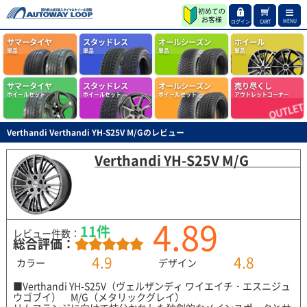
MENU
ログイン
CART
サマータイヤ
スタッドレス
オールシーズン
ホイール
単品
単品
単品
単品
サマータイヤ
スタッドレス
オールシーズン
売り尽くし
ホイールセット
ホイールセット
ホイールセット
アウトレットコーナー
Verthandi Verthandi YH-S25V M/Gのレビュー
Verthandi YH-S25V M/G
4.89
11件
レビュー件数：
総合評価：
4.9
4.8
カラー
デザイン
■Verthandi YH-S25V（ヴェルザンディ ワイエイチ・エスニジュ
ウゴブイ） M/G（メタリックグレイ）