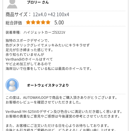
ブロリー さん
商品サイズ：
12x4.0 +42 100x4
5.00
総合評価
装着車種:
ハイジェットカーゴS321V
独特のスポークデザインで、
色がメタリックグレイでメッキみたいにキラキラせず
足元が引き締まった感じです。
余り知られていませんが
Verthandiのホイールはすべて
サビ止め加工がしてあるので
海岸沿いで仕事をしている私には最高のホイールです。
オートウェイスタッフより
この度は、AUTOWAYLOOPで商品をご購入頂きありがとうございます。
お客様のレビューを確認させていただきました。
Verthandi YH-S25Vのデザイン及び色合いに満足いただき嬉しく思います。
お客様の貴重なご意見やご感想は今後運営の参考とさせていただきます。
また、お客様にご注文いただける日を心よりお待ちしております。
今後とも引き続きご愛顧のほど、どうぞよろしくお願い申し上げます。