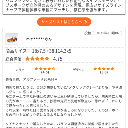
リムフランジに向けて枝分かれした独創的なメインスポークとサ
ブスポークが立体感のあるデザインを実現。幅広いサイズライン
ナップで多種多様な車種にマッチし、存在感を強めます。
サイズリストはこちらへ
投稿日: 2025年10月06日
m.t******* さん
商品サイズ： 18x7.5 +38 114.3x5
4.75
総合評価
カラー
デザイン
(4.5)
(5.0)
装着車種:
アルファード30系ＨＶ
初めて見たときは、自分が想像していた“メタリックグレー”よりも、やや濃
いグレーに感じました。
モニター上で見た色味との違いかと思い納得していましたが、晴天時に太陽
の光がホイールに当たると、独特の光沢と反射が際立ち、思わず「これにし
て良かった」と感じました。
それ以来、晴れた日に愛車を見るのが楽しみになりました。その分、ホイー
ルの汚れも以前より気になるようになりましたが。
タイヤとセットで購入したため、バランス調整済みの状態で届きましたが、