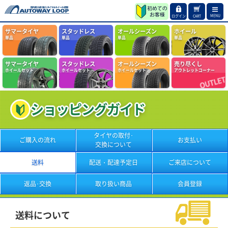
MENU
ログイン
CART
サマータイヤ
スタッドレス
オールシーズン
ホイール
単品
単品
単品
単品
サマータイヤ
スタッドレス
オールシーズン
売り尽くし
ホイールセット
ホイールセット
ホイールセット
アウトレットコーナー
ショッピング
ガイド
タイヤの取付･
ご購入の流れ
お支払い
交換について
送料
配送・
配達予定日
ご来店に
ついて
返品･交換
取り扱い
商品
会員登録
送料について