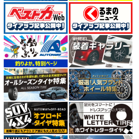
4.54
125件
総合評価：
GOODYEAR
特設ページは
こちら!
グッドイヤー
世界三大タイヤメーカーの一社GOODYEAR（グッドイヤ
ー）。 1898年に米国で創業して以来、120年以上にわた
ってタイヤを製造しています。 ユーザーニーズを満たす
高品質な製品の生産、環境や人々の未来を考えた技術
で、 今もなお、進化を続けるタイヤメーカーです。
4.66
112件
総合評価：
CONTINENTAL
コンチネンタル
コンチネンタルタイヤは、1世紀以上にわたりヨーロッ
パの走りを支え、クルマの進化と共に信頼の歴史を重ね
てきたタイヤメーカーです。最高水準の性能を保証する
ために、多くの自動車メーカーの厳しいテストに合格し
ています。さらに、最新のタイヤメーカー世界販売シェ
アランキング第4位の実績をもっています。
4.58
6件
総合評価：
PIRELLI
ピレリ