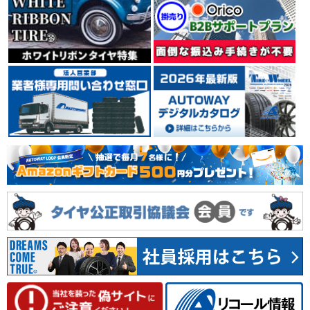
イタリア ミラノに本社を置くタイヤメーカーPIRELLI
（ピレリ）。 世界タイヤメーカー別シェアランキングで
は、上位の実績を誇っています。 輸入車、特に欧州車の
純正タイヤに多く採用され、その装着車種は、スーパー
カーからコンパクトカーまで幅広く、 自動車メーカーか
らの信頼も厚いタイヤメーカーです。
4.39
35件
総合評価：
YOKOHAMA
ヨコハマ
日本を代表するタイヤメーカーのひとつYOKOHAMA
（ヨコハマ）。 1917年の創業以来、タイヤをはじめ、
工業用品、スポーツ用品等、数々の製品を世に送り出し
てきました。 1954年には、日本初のチューブレスタイ
ヤを生産。 常に技術の先端に挑戦し、新しい価値を創り
出しながら成長し続けています。
4.66
78件
総合評価：
MICHELIN
ミシュラン
フランスの大手タイヤメーカーMICHELIN(ミシュラン)。
世界3大タイヤメーカーの1社。安全性、快適性、耐久性
に優れたバランス設計に定評があり、世界のさまざまな
カーメーカーに純正装着タイヤとして採用されていま
す。