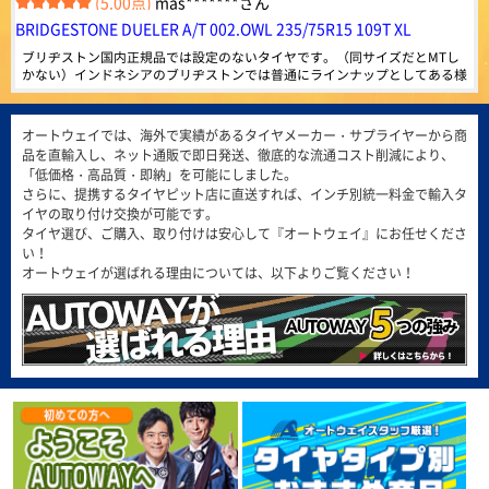
4.39
(5.00点)
mas*******さん
816件
総合評価：
BRIDGESTONE DUELER A/T 002.OWL 235/75R15 109T XL
MINERVA
特設ページは
ブリヂストン国内正規品では設定のないタイヤです。（同サイズだとMTし
こちら!
ミネルバ
かない）インドネシアのブリヂストンでは普通にラインナップとしてある様
です。まだ装着していません。 海外メーカーと比べて耐摩耗性が低いでし
ヨーロッパで愛されて100年。ベルギー発の歴史的グロ
(5.00点)
gmt*******さん
ょうが、性能劣化が少ないという意味で期待しています。
ーバルタイヤブランドMINERVA。ヨーロッパをはじめア
ジアなど世界50ヶ国以上で販売されています。
MAXTREK MAXIMUS M1 245/40R20 99W XL
オートウェイでは、海外で実績があるタイヤメーカー・サプライヤーから商
4.49
品を直輸入し、ネット通販で即日発送、徹底的な流通コスト削減により、
1371件
この価格で質も全然問題無し！ またリピートしたいです。
総合評価：
「低価格・高品質・即納」を可能にしました。
さらに、提携するタイヤピット店に直送すれば、インチ別統一料金で輸入タ
ARMSTRONG
特設ページは
(4.86点)
qol0309さん
イヤの取り付け交換が可能です。
こちら!
アームストロング
タイヤ選び、ご購入、取り付けは安心して『オートウェイ』にお任せくださ
ARMSTRONG BLU-TRAC HP 205/55R16 94W XL
ARMSTRONG（アームストロング）は、アメリカ合衆国
い！
問題なし定期交換しましょう
フロリダ州のマイアミに拠点を置き、最先端の技術と製
オートウェイが選ばれる理由については、以下よりご覧ください！
造施設で、乗用車、商用車のタイヤを製造しています。
4.58
166件
(4.86点)
ike*******さん
総合評価：
MINERVA F205 215/45R17.Z 91Y XL
FEDERAL
特設ページは
価格以上の性能を感じられるコスパ抜群のタイヤでした。グリップ・静粛性
こちら!
フェデラル
ともに想像以上で、街乗りでは安心して走れます。 但し、燃費に関しては
若干心配はしていますが、この値段ではと割り切り、これから様子をみてい
FEDERAL（フェデラル）は、1954年に台湾で設立さ
(5.00点)
pek*******さん
れ、1960年から1979年はブリヂストンと、1981年から
きます。
2000年までは住友ゴム工業（ダンロップ）とそれぞれ技
RADAR Dimax R8+ 275/40R19.Z 105Y XL
術提供を行い、基礎から高度な技術までノウハウを習
得。独自のブランドを築き上げてきました。世界70以上
とても良く助かって居ます。ありがとう御座いました。
の国、100以上の地域に代理店があり、強力なグローバ