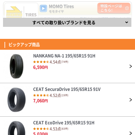
5,030
円
MOMO Tires
特設ページは
純正のPOTENZAランフラットがパンクし緊急で交換。 当然ステアリングは
こちら!
軽い方向に変化したものの 空気圧を合わせていくと軽快さとしっとりした
モモタイヤ
乗り心地・グリップ感が快適に感じた。 新東名120km区間での追い越しや
ステアリングをはじめ、長年のレース経験で培われた技
(5.00点)
jun5さん
峠道でも不安な場面は無かった。 ライフは不明だが、合計で十数万になる
DAVANTI ECOURA HP1 195/65R15 91H
すべての取り扱いブランドを見る
術と経験を取り入れた自動車パーツで有名なイタリアの
純正タイヤに比べ価格もかなり安いため余裕を持った早めの交換を心掛けた
DUNLOP DIREZZA DZ102 235/40R18 91W
ブランドMOMO(モモ)。
4.40点
(11件)
い。
4.53
7,110
円
交換して100Kほどで晴れの日にしか乗れていませんが、静粛性/乗り心地に
835件
総合評価：
満足です。 同一ブランドの同じ銘柄の国内向けに比べ半額以下の価格で、
ピックアップ商品
この性能なら問題ありません。 XL規格が必要ない人なら全然ありだと思い
FINALIST
特設ページは
(5.00点)
hik*******さん
ます。
こちら!
ファイナリスト
NANKANG NA-1 195/65R15 91H
Verthandi VM-S27 15x6.0 45 114.3x5 MGR
FINALIST（ファイナリスト）は、【決勝進出者、最終選
4.54点
(74件)
安価でデザインも気に入りました。
考進出者】を意味し、スポーティなドライビングを楽し
6,590
円
めるタイヤです。
4.32
(4.07点)
ae8*******さん
139件
総合評価：
ENVOY ATERNA 155/65R14 75T
CEAT SecuraDrive 195/65R15 91V
OTANI
特設ページは
耐久性はこれから。 見た目は良いよ
こちら!
4.52点
(19件)
オータニ
7,060
円
天然ゴム生産高No.1のタイで1964年に創業したブラン
(4.57点)
ひろさん
ド「OTANI」 乗用車タイヤから農機タイヤまで様々な製
品を生産する総合タイヤメーカーで、先進的な生産設備
ZEETEX HP6000 ECO 205/45R17 88W XL
を積極導入し、高品質なタイヤを世界120ヶ国以上で販
売しています。
本日タイヤが届きましたので早速交換していただき走行してみましたが、ま
CEAT EcoDrive 195/65R15 91H
4.35
ず乗り出してすぐ感じたのが転がり抵抗がちょっとあるかなってのが第一印
4.53点
34件
(83件)
総合評価：
象でした。 以前付けてたタイヤの時よりちょっと踏み込まないと前に進ま
5,030
円