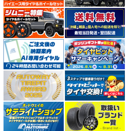
TOYOタイヤの海外輸出向けブランドNITTO（ニット
ー）。 米国でコアなファンに支持を受けており、デザイ
ン性、革新性をコンセプトとした、ラグジュアリースポ
ーツカーやSUV向けの大口径タイヤが充実しています。
4.55
150件
総合評価：
DUNLOP
ダンロップ
世界的大手タイヤメーカーDUNLOP（ダンロップ）。 1
909年に日本でゴム製品の製造を開始し、1913年には日
本初となる自動車用タイヤを製造しました。 ハイドロプ
レーニング現象の解明や新技術の開発など、 常に利用者
へ安全を提供するために惜しみない努力を傾注していま
す。
4.49
137件
総合評価：
BRIDGESTONE
ブリヂストン
世界でもトップクラスのタイヤメーカーBRIDGESTONE
（ブリヂストン）。 「世界最高の品質で社会に貢献」を
不変の使命として掲げ、 1930年の第一号タイヤ誕生か
ら2005年には数あるタイヤメーカーの中から、世界トッ
プシェアとなりました。 今もなお業界最大手として技術
革新に余念がありません。