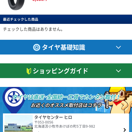
(4.71点)
cad*******さん
ない感じでした。 それと高速走行時に少しロードノイズ音が聞こえるなっ
ても感じました。 乗り心地は抜群に良かったです。
BERLIN
特設ページは
MOMO M-300 245/45R20.Z 103Y XL
こちら!
ベルリン
以前使っていた１８インチホイールから ２０インチへアップし、それに伴
最近チェックした商品
Berlin Tiresは世界をリードしてきた自動車大国ドイツの
DAVANTI ECOURA HP1 195/65R15 91H
い４５タイヤに変えました。 タイヤが薄くなった分、乗り心地が少し犠牲
新鋭タイヤブランドです。 2019年にドイツで設計され
になりましたが 見た目は凄くカッコよくなり満足してます。 ２０インチだ
4.40点
(11件)
た最初の製品をリリースして以来、最新の設備で製造さ
チェックした商品はありません。
(4.50点)
しんいちさん
とタイヤ代だけで普通は高額になりますが おもったほど高くなくリーズナ
7,110
円
れる高品質な商品群は現地でも受け入れられ、西ヨーロ
ブルでお得感を感じてます。 この金額ならすり減ったらすぐ交換したいと
MINERVA F205 205/40R18 86Y XL
ッパを中心にファンを増やし続けています。
思います。 いい買い物ができた。
4.61
ミネルバのリピートです！ 前回は17インチ、今回は18インチを購入しまし
3件
タイヤ基礎知識
総合評価：
た。 このタイヤ乗り心地良いし、静粛性も高い、ウェット路面でも接地感
NANKANG NA-1 195/65R15 91H
あるし、ドライでのグリップも満足できる。 何より耐久性あるのもポイン
(4.14点)
rol*******さん
CEAT
特設ページは
トです。 高級なタイヤなら当然かもしれないけど、安いのに十分満足でき
4.54点
(74件)
こちら!
るのが素晴らしいです。 本当にコスパの良いタイヤだと思います！
シアット
6,590
BRIDGESTONE TECHNO SPORTS 225/45R18 95V XL
円
ショッピングガイド
1958年に設立されたCEAT（シアット）は、インドを代
値段の割には、満足できるタイヤです。
表するタイヤブランドであり、RPGグループのフラッグ
シップカンパニーです。1983年にヨコハマタイヤと提
携。2024年の世界タイヤメーカーランキングでは、売上
(4.57点)
r.y*******さん
額15.7億ドルで20位となっており、販売網は世界110ヶ
国以上でワールドクラスの製品とサービスを提供してい
ENVOY MOTIVA UHP 245/45R20 103Y XL
タイヤは直送･全国統一工賃でカンタン取付！
ます。
走行500キロ程度でのレビュー 以前のタイヤ RADAR Dimax R8+ ドライ性
4.48
155件
お近くのオススメ取付店はコチラ
能 全く問題なしです。 ウェット性能 未走行なので、★一つマイナスし
総合評価：
ました。 高速性能 制限速度＋αで走行しても全く問題無しです。 静粛性
(4.50点)
qqs*******さん
以前のタイヤよりかなり静かに感じます。 高速道路でも、走行音が気
ENVOY
特設ページは
タイヤセンター ヒロ
になることはありませんでした。 乗り心地 以前のタイヤより柔らかく感
GOODYEAR EfficientGrip ECO EG02 175/65R15 84H
こちら!
〒053-0056
エンボイ
じ、乗り心地は良くなったと感じます。 燃費性能、ライフについては、こ
北海道苫小牧市あけぼの町5丁目9-982
れからなので こちらも★一つマイナスしました。 気になった点 ・他のレ
全般的に満足しています。以前より静かだし、乗り心地も良いです。転がり
ENVOY（エンボイ）は、比類のない価値と品質を世界市