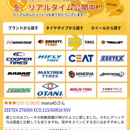
920件
総合評価：
を、リアルタイム公開中！
早くて良かった。
ZEETEX
特設ページは
たくさんのレビューいつもありがとうございます！
こちら!
ジーテックス
(5.00点)
sky*******さん
ドバイ発のグローバルタイヤブランドZEETEX。 乗用車
BRIDGESTONE BLIZZAK VRX3 155/65R14 75Q ｽﾀｯﾄﾞﾚｽ
ブランドから探す
タイヤタイプから探す
ホイールから探す
からトラック・バス用まで幅広いラインナップを世界85
ヶ国以上で販売しています。
早くて良かった。
4.42
959件
総合評価：
(5.00点)
スーさんさん
Radar
特設ページは
MINERVA ALL SEASON MASTER 165/60R14 79H XL
こちら!
レーダー
以前から、オートウエイのタイヤ使用、一般道及び 高速道路も120㌔くらい
シンガポール発のグローバルタイヤブランドRADAR。
の走行では、国産タイヤと 遜色なく走るし、特に摩耗が大きいわけではあ
世界初の環境に優しい“カーボンニュートラル承認”を取
りません コストパフォーマンスが良く 以前の車 エブリー ワゴンから、
得したタイヤブランドです。
(5.00点)
bea*******さん
乗り換えた、中古車もオートウエイの タイヤが装着してました
4.45
MAXTREK MAXIMUS M1 165/55R14 72V
834件
総合評価：
綺麗なタイヤでした、また御願いします。外国製でも充分でした。
MAXTREK
特設ページは
こちら!
マックストレック
(3.08点)
mono45さん
顧客満足度第一で技術革新を続ける急成長ブランドMAX
ZEETEX ZT6000 ECO 215/60R16 95V
TREK（マックストレック）。 世界一流タイヤ工場と並
ぶ技術力を備えており、中国、アメリカ、ヨーロッパな
感じたのはブレーキの制動距離が伸びたように感じました。それとグリップ
どの認証も取得。 道路状況に考慮された、さまざまな特
力は国産と比較しても劣りますね。街中をメインにする方にはおすすめしま
性を持ったタイヤを設計しています。
すが、そうでない方には他を探したほうが良さそうに思えました。