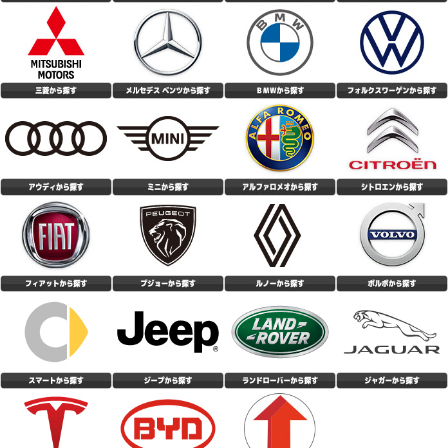
(5.00点)
tak*******さん
評価はオール4にしておきました。 これはお勧めですよ。
CEAT EcoDrive 185/65R15 92T XL
対応が早くて良かった
(4.33点)
パナマニさん
CEAT SecuraDrive 215/55R18 99V XL
トータルバランスとコスパに優れたコンフォートタイヤ。 キビキビとした
敏捷性はないものの、しっとりとした走行感で疲れにくく反応が曖昧過ぎる
こともない。 ドライの高速コーナーでは路面に吸い付く様にグリップし不
(4.10点)
gua*******さん
安感無し。 外部からの入力をパンと跳ね返すというよりも、マイルドにい
なす方向の性格に感じる。 標準的な静粛性は確保されており、トンネル内
MOMO M-300 225/50R18 99Y XL
でも変なパターンノイズなし。オーディオも普通に視聴可能。 デミング大
賞受賞の底力を感じる。 低価格と認知度の低さから不安に感じるユーザー
購入後、約２週間が、経過しましたが、 静粛性については、以前履いてい
もいると思うが、どうか安心して購入して試して欲しい逸品。
た、 Michelinプライマシー４より、静かに感じます。 今迄、Michelinしか
履いたことがないので、一番 静かなタイヤは、Michelinと思っていました
(4.86点)
hid*******さん
が、 それを上回る静粛性が、この値段で買える事に、 びっくりしておりま
す。 乗り心地に関しては、若干、跳ねる感じはありますが、 気になるほど
NANKANG NS-20 195/50R16 88V XL
の事でもないです。 燃費性能に関しては、若干落ちた感じもありますが、
夏場ということもあり、エアコンの関係もあるかも しれません。 高速性の
前回はKUMHOのタイヤだったのですが、タイヤこうか交換してみて安定感
に関しては、高速道路を、利用していない為、 評価していません 想像して
や静粛性などとても良かったです。 価格も安くコスパは最高だと思いま
いた、性能以上のポテンシャルです。
す。
(5.00点)
ken*******さん
MAXTREK MAXIMUS M2 205/60R16 92V
値段の割には、良いタイヤだと思います。 思った以上に静粛性は高いと思