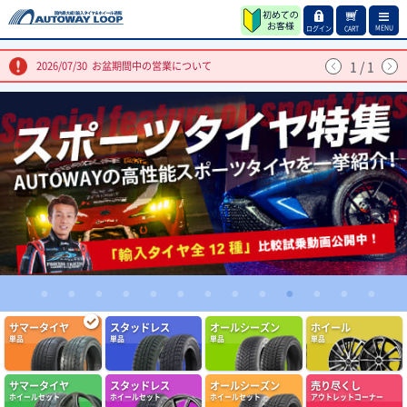
MENU
ログイン
CART
1
/
1
2026/07/30
お盆期間中の営業について
1
2
3
4
5
6
7
8
9
10
11
12
13
サマータイヤ
スタッドレス
オールシーズン
ホイール
単品
単品
単品
単品
(4.86点)
qol0309さん
ARMSTRONG BLU-TRAC HP 205/55R16 94W XL
サマータイヤ
スタッドレス
オールシーズン
売り尽くし
問題なし定期交換しましょう
ホイールセット
ホイールセット
ホイールセット
アウトレットコーナー