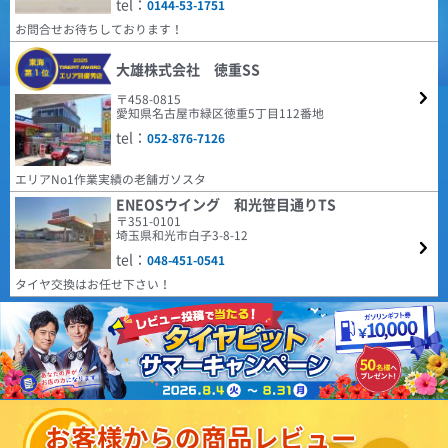
tel：
ビューでもありましたが、まだ馴染んでいないためか、 装着２日で約１
抵抗は小さいと感じます。
0144-53-1751
場に提供するべく、2024年に誕生した革新的なタイヤブ
０％程、空気圧が低下しました。 再調整して様子を見たいと思います。
ランドです。 ヨーロッパで設計・開発されたタイヤは、
お問合せお待ちしております！
(5.00点)
かじっさん
モダンなトレッドパターンをラインナップに取り揃え、
・ホイールウェイトがこれまでよりかなり多めに感じました。 取付条
すべての人により高い価値をもたらすことに絶えず注力
件や個体差もあると思うので、こちらも今後の状態を見ていきたいです。
ARMSTRONG BLU-TRAC PC 185/65R15 88H
しています。
大雄株式会社 徳重SS
4.68
車検が近く履き替えました。４ヶ月経ちましたが普通に乗るには問題無いの
22件
総合評価：
〒458-0815
で次も有りかと思います。
愛知県名古屋市緑区徳重5丁目112番地
(5.00点)
デラックスさん
COOPER
特設ページは
tel：
052-876-7126
こちら!
RADAR Dimax ICE 205/60R16 96T XL ｽﾀｯﾄﾞﾚｽ
クーパー
COOPER TIRES（クーパー・タイヤ) は1914年にアメリ
エリアNo1作業実績の老舗ガソスタ
日常の使用に問題なし。ピッタリと地面を感じるので安心して運転できま
カで設立され、乗用車向けラジアルタイヤやSUV用タイ
す。
ENEOSウイング 和光笹目通りTS
ヤの製造・販売を行っています。本社はオハイオ州フィ
〒351-0101
ンドレーに所在し、100年以上の歴史を持つタイヤメー
(4.29点)
mak*******さん
埼玉県和光市白子3-8-12
カーです。同社はグッドイヤーのチームとなっていま
MINERVA ECOSPEED2 SUV 215/60R17 100V XL
す。
tel：
048-451-0541
4.59
購入から約1年装着した感想です。 車種はマツダMPV。 装着から約1.0万
181件
総合評価：
タイヤ交換はお任せ下さい！
キロ走っています。性能に問題が無くコスパから考えても優れたタイヤだと
思います。1点気になる点が燃費が少し悪くなったのかな？と感じます。空
HIFLY
特設ページは
(4.43点)
hir*******さん
気圧等で少しは燃費が良くなるのでしょうか。
こちら!
ハイフライ
GOODYEAR EfficientGrip Comfort 195/45R17 81W
高次元な品質とコストパフォーマンスの両立を実現し、
街乗りで不満は無いと思う。 乗り心地は良い、ロードノイズは静か 生産国
北米、ヨーロッパをはじめ世界各国で販売されている人
は日本製でこの値段なら文句は無いと思う。
気ブランドHIFLY。 アメリカ合衆国運輸省の認定規格で
あるDOTをはじめ、欧州など各国の基準、規定に合格し
(5.00点)
sky*******さん
ています。
お客様からの商品レビュー
4.38
EMBELY S12 14x4.5 45 100x4 GM