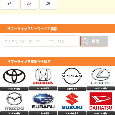
24
26
28
走行距離はそこまでなかったが、経年の関係で交換。過去2回も同じメーカ
ーだったので不安はありません。 盆前に交換出来て良かったです。 性能は
取り替えたばかりなので暫定です。
(5.00点)
こまこまさん
MINERVA ALL SEASON MASTER 165/55R15 75H
サマータイヤフリーワードで検索
中古で購入した車のタイヤの溝がヤバかったので交換しなくてはいけないと
思い、以前利用したここで購入に至りました。偶然に以前購入したメーカー
が一緒で特に不満もなかったので今回は初めてオールタイヤシーズンタイヤ
検索
(4.50点)
mag*******さん
の購入にしました。 コストパフォーマンスも良く取り付け工賃も軽自動車
とは言えバルブ交換、廃タイヤ引取り、窒素ガス注入でも10500円と安くト
RADAR Dimax SPORT 225/50R17 98Y XL
ータル的に35000円を切りました。8/1からタイヤが値上がるため、タイミ
ングも良かったです。 年に数回程度しか雪が降らないためこのクラスのタ
他の方も書かれてますが、転がりが良いような感がします。特にスタートし
イヤで良いかなと思います。素人ながらロードノイズや道路の凹凸も気にな
てから、巡航回転になった際、あっ。と感じるほどです｢個人の感想｣ タイ
サマータイヤを車種から探す
らないです。高速はまだ走っていませんが、街乗り中心なら問題ないです。
ヤのロゴに、スポーツと記載ありますが、乗り心地含めマイルド感もあり、
(5.00点)
tom*******さん
耐久性は未定ですが2年位維持できたら良いかなと思います。
私の感覚では、ツーリングといったイメージ。音は最初は気になりました
が、そのうち気にならなくなりましたが、少し大きめのような気がします。
RADAR Dimax R8+ 255/40R19.Z 100Y XL
サイドのデザインは、独特で好き嫌いが出るかと思いますが、私は好感がも
てました。全体的な評価としては高評価です。
このタイヤ、価格の割にたいへんグリップの良い感じ。 乗り心地も良いで
す。 前輪と後輪のタイヤサイズが違う車に装着しました。
(4.00点)
shu*******さん
MINERVA F205 195/45R17.Z 85W XL
中古車購入時に装着されていたタイヤがパンクによるサイドウォールの破損
で泣く泣く4本交換。 口コミの良いミネルバを購入して履いた所、コスパ良
すぎでは！？と感動するくらい良かったです。 まだ交換して2週間程なので