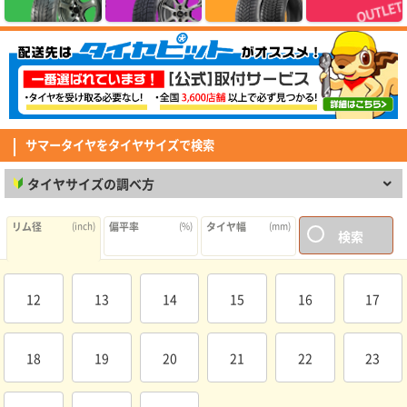
(4.86点)
ike*******さん
MINERVA F205 215/45R17.Z 91Y XL
価格以上の性能を感じられるコスパ抜群のタイヤでした。グリップ・静粛性
ともに想像以上で、街乗りでは安心して走れます。 但し、燃費に関しては
若干心配はしていますが、この値段ではと割り切り、これから様子をみてい
(5.00点)
pek*******さん
きます。
RADAR Dimax R8+ 275/40R19.Z 105Y XL
サマータイヤをタイヤサイズで検索
とても良く助かって居ます。ありがとう御座いました。
タイヤサイズの調べ方
(5.00点)
sig*******さん
MINERVA 209 165/60R15 81T XL
リム径
(inch)
偏平率
(%)
タイヤ幅
(mm)
検索
素早い対応ありがとうございました びっくりするくらい早く届きました
(4.29点)
mav*******さん
12
13
14
15
16
17
GOODYEAR EfficientGrip Comfort 215/45R18 93W XL
純正タイヤからの取り替え。静寂性、グリップ、乗り心地など問題なく満足
しています。日本製ということも安心材料の1つでした。
18
19
20
21
22
23
(4.14点)
mim*******さん
MAXTREK MAXIMUS M2 185/65R15 88H