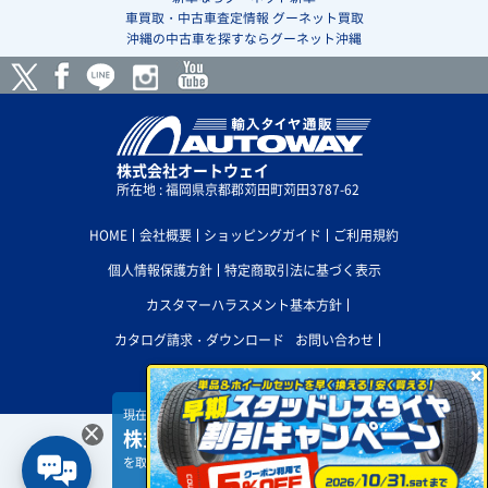
車買取・中古車査定情報 グーネット買取
沖縄の中古車を探すならグーネット沖縄
株式会社オートウェイ
所在地 : 福岡県京都郡苅田町苅田3787-62
HOME
会社概要
ショッピングガイド
ご利用規約
個人情報保護方針
特定商取引法に基づく表示
カスタマーハラスメント基本方針
カタログ請求・ダウンロード
お問い合わせ

採用情報
サイトマップ
×
現在、
×
株式会社オートクルー ジングアカホリ
PC版サイトを表示
を取付店に選択しています。
選択を削除
H