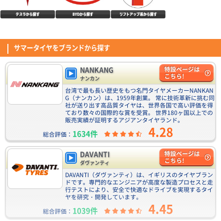
います。 ウェット性能に関しては、5.0点としていますが、正直まだ大雨に
は当たっていない為分かりません笑
(4.36点)
ぷくたんさん
MINERVA 209 165/55R15 75H
DAVANTI ECOURA HP1 195/65R15 91H
以前はナンカンタイヤを使用していたが、値段高騰によりこのタイヤにしま
サマータイヤをブランドから探す
4.40点
(11件)
した。 約3年で4万キロ超走ってますが、まだまだスリップまでサインが出
7,110
円
るまではもう少し走れそうです。 残念なところは、2年でタイヤの接地面外
(5.00点)
Tさん
側辺りからヒビが入り出したことです。 昨今の真夏の高温に紫外線量なら
NANKANG
特設ページは
仕方ないのかなと… ちなみにタイヤ側面は紫外線ガードのスプレーを塗布
ENVOY MOTIVA UHP 255/35R20 97Y XL
こちら!
ナンカン
しているので全然大丈夫でした。
装着して100キロ程走行しました。静粛性、乗り心地、ハンドリング性能も
台湾で最も長い歴史をもつ名門タイヤメーカーNANKAN
NANKANG NA-1 195/65R15 91H
想像以上に良かったです。4本購入し今回はフロントに245/35r20、リアに
G（ナンカン）は、1959年創業。 常に技術革新に挑む同
4.54点
(74件)
255/35r20を履かせました。またサイドウォール骨格も2プライで、かなり
社が送り出す高品質タイヤは、世界各国で高い評価を得
6,590
(4.50点)
ノボルくんさん
円
ており数々の国際的な賞を受賞。 世界180ヶ国以上での
コスパは高いように感じます。
販売実績が証明するアジアンタイヤランド。
DUNLOP DIREZZA DZ102 205/45R17 84W
4.28
1634件
総合評価：
9月の値上げ前に交換しました、コストパフォーマンスがとても良く面白い
タイヤではないかと思います
CEAT SecuraDrive 195/65R15 91V
DAVANTI
特設ページは
4.52点
(5.00点)
ko0*******さん
(19件)
こちら!
ダヴァンティ
7,060
円
ENVOY TORDERA H/T 225/60R18 104V XL
DAVANTI（ダヴァンティ）は、イギリスのタイヤブラン
ドです。専門的なエンジニアが高度な製造プロセスと走
タイヤ交換して日は経ってませんが ドライ性能はいいと思います。 以前は
行テストにより、安全で快適なドライブを実現するタイ
MICHELIN CROSSCLIMATE SUVを装着していましたが、あまり変わりなく
ヤを研究・開発しています。
問題ないと思います。 ロードノイズに関しては若干気になるかなーとは思
CEAT EcoDrive 195/65R15 91H
4.45
(4.42点)
hir*******さん
いますが 概ね問題ありません。音楽をかけていれば気にならないかと。 耐
1039件
総合評価：
4.53点
(83件)
久性は分かりませんが、値段の安さを考えたら良い商品だと思います。
ENVOY MOTIVA UHP 255/35R19 96Y XL