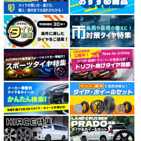
ルネットワークを持つタイヤメーカーです。
4.00
(5.00点)
sig*******さん
7件
総合評価：
MINERVA 209 165/60R15 81T XL
TRAVELSTAR
素早い対応ありがとうございました びっくりするくらい早く届きました
トラベルスター
TRAVELSTAR（トラベルスター）は、アメリカに拠点を
置くブランドです。高品質でコストパフォーマンスを両
立し、北米市場の規準、規定に合格しています。
4.44
16件
総合評価：
KENDA
ケンダ
KENDA（ケンダ）は、世界150か国以上に愛用されるワ
ールドブランドタイヤで、街乗り、オフロードから本格
レーシングタイヤまで高品質なタイヤをリーズナブルな
価格で提供しています。台湾、中国、ベトナムに7工場
を展開し、すべてでISO9001を取得。環境にも配慮した
製造設備で技術と生産性を高め、より価格競争力のある
製品を市場に送りだしています。
4.35
9件
総合評価：
NITTO
特設ページは
こちら!
ニットー