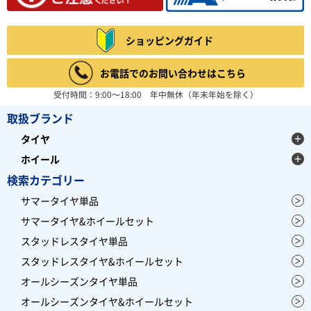
4.67
6件
総合評価：
ショッピングガイド
BFGOODRICH
ビーエフグッドリッチ
アメリカの大手タイヤメーカーBFGOODRICH(ビーエフ
お電話でのお問い合わせはこちら
グッドリッチ)。 現在は世界3大タイヤメーカー、ミシ
ュランの1ブランドとして 大型SUV用タイヤを中心に展
受付時間：9:00～18:00 年中無休（年末年始を除く）
開しており、オフロードタイヤは、 ダカールラリー等で
大活躍しています。
取扱ブランド
レビュー募集中
タイヤ
ホイール
検索カテゴリー
サマータイヤ単品
サマータイヤ&ホイールセット
スタッドレスタイヤ単品
スタッドレスタイヤ&ホイールセット
オールシーズンタイヤ単品
オールシーズンタイヤ&ホイールセット