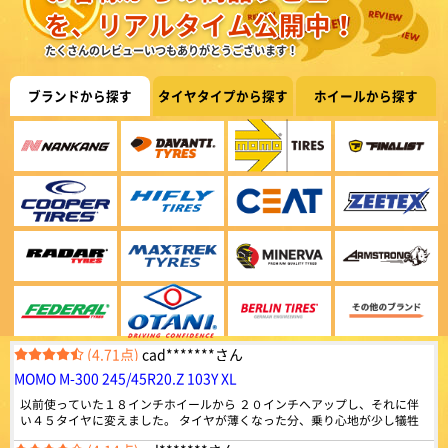
920件
総合評価：
を、リアルタイム公開中！
純正のPOTENZAランフラットがパンクし緊急で交換。 当然ステアリングは
軽い方向に変化したものの 空気圧を合わせていくと軽快さとしっとりした
ZEETEX
特設ページは
たくさんのレビューいつもありがとうございます！
乗り心地・グリップ感が快適に感じた。 新東名120km区間での追い越しや
こちら!
ジーテックス
(5.00点)
jun5さん
峠道でも不安な場面は無かった。 ライフは不明だが、合計で十数万になる
純正タイヤに比べ価格もかなり安いため余裕を持った早めの交換を心掛けた
ドバイ発のグローバルタイヤブランドZEETEX。 乗用車
DUNLOP DIREZZA DZ102 235/40R18 91W
ブランドから探す
タイヤタイプから探す
ホイールから探す
い。
からトラック・バス用まで幅広いラインナップを世界85
ヶ国以上で販売しています。
交換して100Kほどで晴れの日にしか乗れていませんが、静粛性/乗り心地に
4.43
満足です。 同一ブランドの同じ銘柄の国内向けに比べ半額以下の価格で、
957件
総合評価：
この性能なら問題ありません。 XL規格が必要ない人なら全然ありだと思い
(5.00点)
hik*******さん
ます。
Radar
特設ページは
Verthandi VM-S27 15x6.0 45 114.3x5 MGR
こちら!
レーダー
安価でデザインも気に入りました。
シンガポール発のグローバルタイヤブランドRADAR。
世界初の環境に優しい“カーボンニュートラル承認”を取
得したタイヤブランドです。
(4.07点)
ae8*******さん
4.45
ENVOY ATERNA 155/65R14 75T
834件
総合評価：
耐久性はこれから。 見た目は良いよ
MAXTREK
特設ページは
こちら!
マックストレック
(4.71点)
cad*******さん
顧客満足度第一で技術革新を続ける急成長ブランドMAX
MOMO M-300 245/45R20.Z 103Y XL
TREK（マックストレック）。 世界一流タイヤ工場と並
ぶ技術力を備えており、中国、アメリカ、ヨーロッパな
以前使っていた１８インチホイールから ２０インチへアップし、それに伴
どの認証も取得。 道路状況に考慮された、さまざまな特
い４５タイヤに変えました。 タイヤが薄くなった分、乗り心地が少し犠牲
性を持ったタイヤを設計しています。
になりましたが 見た目は凄くカッコよくなり満足してます。 ２０インチだ