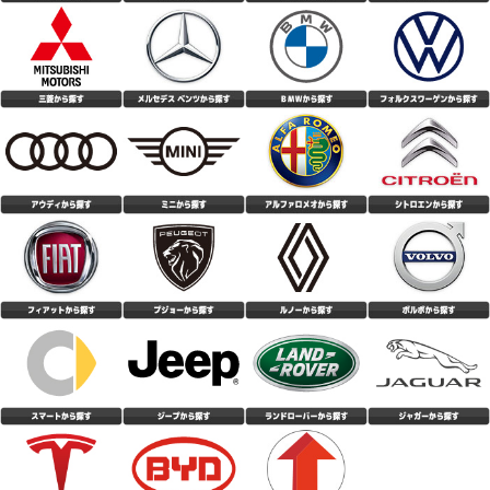
(4.00点)
mah*******さん
NANKANG NS-2R 165/55R15 75V(TREAD120)
取り付け後、まだ日が浅いので、雨の日の走行なし。 ドライグリップは、
◎ 騒音も問題無し。 お値段以上と、感じています。
(4.29点)
nnm*******さん
GOODYEAR EfficientGrip Comfort 165/55R15 75V
5年目の車検を前にしてのサマータイヤの交換でした。 ドライ性能・ウェッ
ト性能・高速性能は交換して日数も経っていないことから判定できず4.0と
しました。 燃費性能、ライフ・耐久性についても同様です。 ただ、静粛性
(3.43点)
asa*******さん
や乗り心地については格段と良くなった気がします。 コンフォートタイプ
を選んで良かったと思うところです。
DAVANTI ALLTOURA 205/45R17 88W XL
元々はいていたタイヤがスポーツタイヤかつランフラットタイヤだったた
め、乗り心地はかなり柔らかくなり、音も静かにもなりました。 なお、適
正空気圧で乗っていますが燃費は元のタイヤとほぼ変化無しです。 一方で
(4.00点)
toh*******さん
スノータイヤの特性でもある柔らかさのせいで、高速のジャンクションに速
い速度で入るとよじれる感覚が明らかにあります。 直線高速走行ではあま
NANKANG AS-3 225/45R18 95Y XL
り変化はありませんでした。 東京の山沿い在住で、時折雪が降るので環境
的にはちょうど良いですが、攻めた走行は期待できません。 たまに雪が降
レヴォーグVN5初期型に標準のタイヤから履き替え 5年くらいたった溝のな
る地域や、SNSでやたらと晒される時代なので保険的な意味で履く方におす
いタイヤで硬くなってたものからの比較ですが ハンドルが軽くなり音も静
すめです。
かになった気がします。 阪神高速でタイヤがぐにゃる感じもなく、全域で
(4.50点)
nzh*******さん
良くなった気がします。 古くなったタイヤからの履き替えとはいえ、充分
に満足しています。 タイヤの空気圧はどれくらいすれぱいいのかわからな
CEAT SportDrive 225/55R18 102W XL
い
この値段でこの性能…大満足ですᐠ(∗ᵔᗜᵔ∗)ᐟ 聞いたことないメーカーだし外