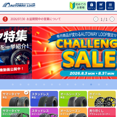
MENU
ログイン
CART
1
/
1
2026/07/30
お盆期間中の営業について
1
2
3
4
5
6
7
8
9
10
11
12
13
サマータイヤ
スタッドレス
オールシーズン
ホイール
単品
単品
単品
単品
(5.00点)
デラックスさん
RADAR Dimax ICE 205/60R16 96T XL ｽﾀｯﾄﾞﾚｽ
サマータイヤ
スタッドレス
オールシーズン
売り尽くし
日常の使用に問題なし。ピッタリと地面を感じるので安心して運転できま
ホイールセット
ホイールセット
ホイールセット
アウトレットコーナー