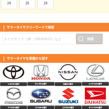
24
26
28
デザインがよく 思ってたより良かったです。
(5.00点)
lic*******さん
NANKANG AW-1 185/60R15 84Q ｽﾀｯﾄﾞﾚｽ
サマータイヤフリーワードで検索
特に問題なく使ってます。 国産タイヤとの差異も分からないくらいです。
検索
(4.79点)
ぐっちさん
FEDERAL EVOLUZION ST-1 205/55R16 94W XL
今回割引セールという事で購入、車はミニバンのエスクァイアなのでロード
インデックスも規定値91⇨94に上げたエクストラロードにしました。エア圧
サマータイヤを車種から探す
は前回ダンロップの時250kPaからこれは270kPaに設定、まだ一般道のみ
(5.00点)
xro*******さん
ですが切り始めの応答性が速くなりコーナー曲がりやすくなりましたね。エ
クストラロードなのでタイヤの接地感よく踏ん張ってるのが分かります。し
MINERVA 209 165/55R15 75H
っかりとしたタイヤの上でボディが動く。まだ高速やWetは未体験ですが一
般道でこれなら高速も安定性良いと思う、Wetは縦溝もしっかりあるので排
コストパフォーマンスがいい。
水良さそうですね、お得に買えて満足です。
(3.86点)
リョックさん
RADAR Rivera Pro 2 165/65R14 83H XL
あくまで価格から診た評価です。 最高のコストパフォーマンスです。迷い
はいりません、買いです。