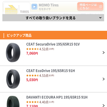
11,930
円
MOMO Tires
特設ページは
とても良く助かって居ます。ありがとう御座いました。
こちら!
モモタイヤ
ステアリングをはじめ、長年のレース経験で培われた技
(5.00点)
sig*******さん
NANKANG NA-1 195/65R15 91H
すべての取り扱いブランドを見る
術と経験を取り入れた自動車パーツで有名なイタリアの
MINERVA 209 165/60R15 81T XL
ブランドMOMO(モモ)。
4.54点
(74件)
4.53
6,590
円
素早い対応ありがとうございました びっくりするくらい早く届きました
834件
総合評価：
ピックアップ商品
FINALIST
特設ページは
(4.29点)
mav*******さん
こちら!
ファイナリスト
CEAT SecuraDrive 195/65R15 91V
GOODYEAR EfficientGrip Comfort 215/45R18 93W XL
FINALIST（ファイナリスト）は、【決勝進出者、最終選
4.52点
(19件)
純正タイヤからの取り替え。静寂性、グリップ、乗り心地など問題なく満足
考進出者】を意味し、スポーティなドライビングを楽し
7,060
円
しています。日本製ということも安心材料の1つでした。
めるタイヤです。
4.32
(4.14点)
mim*******さん
139件
総合評価：
MAXTREK MAXIMUS M2 185/65R15 88H
CEAT EcoDrive 195/65R15 91H
OTANI
特設ページは
走行距離はそこまでなかったが、経年の関係で交換。過去2回も同じメーカ
こちら!
4.53点
(83件)
オータニ
ーだったので不安はありません。 盆前に交換出来て良かったです。 性能は
5,030
円
取り替えたばかりなので暫定です。
天然ゴム生産高No.1のタイで1964年に創業したブラン
(5.00点)
こまこまさん
ド「OTANI」 乗用車タイヤから農機タイヤまで様々な製
品を生産する総合タイヤメーカーで、先進的な生産設備
MINERVA ALL SEASON MASTER 165/55R15 75H
を積極導入し、高品質なタイヤを世界120ヶ国以上で販
売しています。
中古で購入した車のタイヤの溝がヤバかったので交換しなくてはいけないと
DAVANTI ECOURA HP1 195/65R15 91H
4.34
思い、以前利用したここで購入に至りました。偶然に以前購入したメーカー
4.40点
33件
(11件)
総合評価：
が一緒で特に不満もなかったので今回は初めてオールタイヤシーズンタイヤ
7,110
円