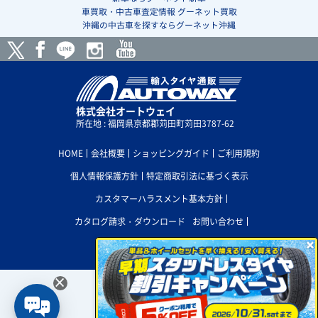
車買取・中古車査定情報 グーネット買取
沖縄の中古車を探すならグーネット沖縄
株式会社オートウェイ
所在地 : 福岡県京都郡苅田町苅田3787-62
HOME
会社概要
ショッピングガイド
ご利用規約
個人情報保護方針
特定商取引法に基づく表示
カスタマーハラスメント基本方針
カタログ請求・ダウンロード
お問い合わせ

採用情報
サイトマップ
×
現在、
×
株式会社 HEAT tire servi
PC版サイトを表示
を取付店に選択しています。
選択を削除
H