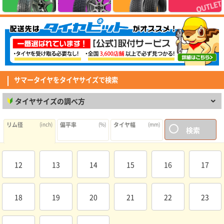
す。
(5.00点)
bea*******さん
MAXTREK MAXIMUS M1 165/55R14 72V
綺麗なタイヤでした、また御願いします。外国製でも充分でした。
(4.29点)
tag*******さん
MAXTREK MAXIMUS M1 175/70R14 84T
サマータイヤをタイヤサイズで検索
このタイヤの購入は２回連続となります。中国製のタイヤは何度か購入して
いますが、今まで特に大きなトラブルはありません。 ウェットの時少しだ
タイヤサイズの調べ方
け心配あるかな程度ですが日常使用には問題ないかと思います。 耐久性で
(4.21点)
リュウさん
すが、丁寧に運転していれば耐久性も問題ないかと思います。
RADAR Dimax R8+ 275/35R18.Z 99Y XL
リム径
(inch)
偏平率
(%)
タイヤ幅
(mm)
検索
コスパいいと思います コンフォートです 音も静かで乗り心地もいい ナンカ
ンのNS-20よりいいと思います。 ただし、タイヤのイン-アウトが決まって
いるのが残念 タイヤの内外を入れ替えて使うことができません
(4.29点)
リュウさん
12
13
14
15
16
17
RADAR Dimax R8+ 255/40R18.Z 99Y XL
快適です。 コンフォート系のタイヤとして文句なし
18
19
20
21
22
23
(4.25点)
xyo*******さん
CEREBRO WA45 17x7.0 48 114.3x5 BP