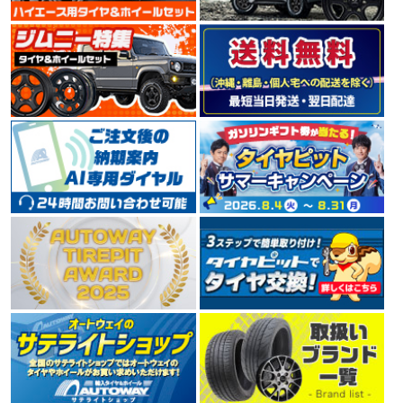
TOYOタイヤの海外輸出向けブランドNITTO（ニット
ー）。 米国でコアなファンに支持を受けており、デザイ
ン性、革新性をコンセプトとした、ラグジュアリースポ
ーツカーやSUV向けの大口径タイヤが充実しています。
4.55
150件
総合評価：
DUNLOP
ダンロップ
世界的大手タイヤメーカーDUNLOP（ダンロップ）。 1
909年に日本でゴム製品の製造を開始し、1913年には日
本初となる自動車用タイヤを製造しました。 ハイドロプ
レーニング現象の解明や新技術の開発など、 常に利用者
へ安全を提供するために惜しみない努力を傾注していま
す。
4.49
135件
総合評価：
BRIDGESTONE
ブリヂストン
世界でもトップクラスのタイヤメーカーBRIDGESTONE
（ブリヂストン）。 「世界最高の品質で社会に貢献」を
不変の使命として掲げ、 1930年の第一号タイヤ誕生か
ら2005年には数あるタイヤメーカーの中から、世界トッ
プシェアとなりました。 今もなお業界最大手として技術
革新に余念がありません。