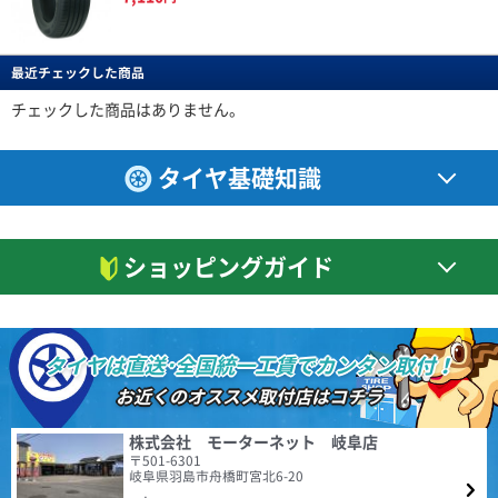
(4.50点)
mag*******さん
の購入にしました。 コストパフォーマンスも良く取り付け工賃も軽自動車
とは言えバルブ交換、廃タイヤ引取り、窒素ガス注入でも10500円と安くト
BERLIN
特設ページは
RADAR Dimax SPORT 225/50R17 98Y XL
ータル的に35000円を切りました。8/1からタイヤが値上がるため、タイミ
こちら!
ベルリン
ングも良かったです。 年に数回程度しか雪が降らないためこのクラスのタ
他の方も書かれてますが、転がりが良いような感がします。特にスタートし
最近チェックした商品
Berlin Tiresは世界をリードしてきた自動車大国ドイツの
NANKANG FT-9 M/T RWL 195/65R15 91T
イヤで良いかなと思います。素人ながらロードノイズや道路の凹凸も気にな
てから、巡航回転になった際、あっ。と感じるほどです｢個人の感想｣ タイ
新鋭タイヤブランドです。 2019年にドイツで設計され
らないです。高速はまだ走っていませんが、街乗り中心なら問題ないです。
ヤのロゴに、スポーツと記載ありますが、乗り心地含めマイルド感もあり、
3.38点
(6件)
た最初の製品をリリースして以来、最新の設備で製造さ
チェックした商品はありません。
(5.00点)
tom*******さん
耐久性は未定ですが2年位維持できたら良いかなと思います。
私の感覚では、ツーリングといったイメージ。音は最初は気になりました
11,930
円
れる高品質な商品群は現地でも受け入れられ、西ヨーロ
が、そのうち気にならなくなりましたが、少し大きめのような気がします。
RADAR Dimax R8+ 255/40R19.Z 100Y XL
ッパを中心にファンを増やし続けています。
サイドのデザインは、独特で好き嫌いが出るかと思いますが、私は好感がも
4.61
てました。全体的な評価としては高評価です。
このタイヤ、価格の割にたいへんグリップの良い感じ。 乗り心地も良いで
3件
タイヤ基礎知識
総合評価：
す。 前輪と後輪のタイヤサイズが違う車に装着しました。
NANKANG NA-1 195/65R15 91H
(4.00点)
shu*******さん
CEAT
特設ページは
4.54点
(74件)
こちら!
シアット
6,590
MINERVA F205 195/45R17.Z 85W XL
円
ショッピングガイド
1958年に設立されたCEAT（シアット）は、インドを代
中古車購入時に装着されていたタイヤがパンクによるサイドウォールの破損
表するタイヤブランドであり、RPGグループのフラッグ
で泣く泣く4本交換。 口コミの良いミネルバを購入して履いた所、コスパ良
シップカンパニーです。1983年にヨコハマタイヤと提
すぎでは！？と感動するくらい良かったです。 まだ交換して2週間程なので
携。2024年の世界タイヤメーカーランキングでは、売上
(5.00点)
tak*******さん
CEAT SecuraDrive 195/65R15 91V
評価はオール4にしておきました。 これはお勧めですよ。
額15.7億ドルで20位となっており、販売網は世界110ヶ
4.52点
国以上でワールドクラスの製品とサービスを提供してい
CEAT EcoDrive 185/65R15 92T XL
(19件)
タイヤは直送･全国統一工賃でカンタン取付！
ます。
7,060
円
対応が早くて良かった
4.48
155件
お近くのオススメ取付店はコチラ
総合評価：
(4.33点)
パナマニさん
ENVOY
特設ページは
株式会社 モーターネット 岐阜店
CEAT EcoDrive 195/65R15 91H
CEAT SecuraDrive 215/55R18 99V XL
こちら!
〒501-6301
エンボイ
4.53点
(83件)
岐阜県羽島市舟橋町宮北6-20
トータルバランスとコスパに優れたコンフォートタイヤ。 キビキビとした
ENVOY（エンボイ）は、比類のない価値と品質を世界市
5,030
円