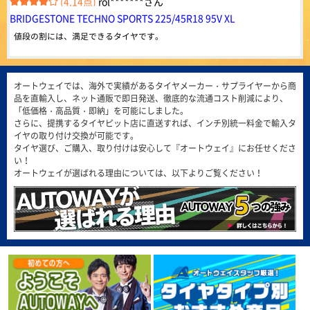
4.38
(4.14点)
rol*******さん
とタイヤ代だけで普通は高額になりますが おもったほど高くなくリーズナ
814件
総合評価：
ブルでお得感を感じてます。 この金額ならすり減ったらすぐ交換したいと
BRIDGESTONE TECHNO SPORTS 225/45R18 95V XL
思います。 いい買い物ができた。
MINERVA
特設ページは
値段の割には、満足できるタイヤです。
こちら!
ミネルバ
ヨーロッパで愛されて100年。ベルギー発の歴史的グロ
(4.50点)
qqs*******さん
ーバルタイヤブランドMINERVA。ヨーロッパをはじめア
ジアなど世界50ヶ国以上で販売されています。
GOODYEAR EfficientGrip ECO EG02 175/65R15 84H
オートウェイでは、海外で実績があるタイヤメーカー・サプライヤーから商
4.50
品を直輸入し、ネット通販で即日発送、徹底的な流通コスト削減により、
1364件
全般的に満足しています。以前より静かだし、乗り心地も良いです。転がり
総合評価：
「低価格・高品質・即納」を可能にしました。
抵抗は小さいと感じます。
さらに、提携するタイヤピット店に直送すれば、インチ別統一料金で輸入タ
ARMSTRONG
特設ページは
(5.00点)
デラックスさん
イヤの取り付け交換が可能です。
こちら!
アームストロング
タイヤ選び、ご購入、取り付けは安心して『オートウェイ』にお任せくださ
RADAR Dimax ICE 205/60R16 96T XL ｽﾀｯﾄﾞﾚｽ
ARMSTRONG（アームストロング）は、アメリカ合衆国
い！
日常の使用に問題なし。ピッタリと地面を感じるので安心して運転できま
フロリダ州のマイアミに拠点を置き、最先端の技術と製
オートウェイが選ばれる理由については、以下よりご覧ください！
す。
造施設で、乗用車、商用車のタイヤを製造しています。
4.57
164件
(5.00点)
bea*******さん
総合評価：
MAXTREK MAXIMUS M1 165/55R14 72V
FEDERAL
特設ページは
綺麗なタイヤでした、また御願いします。外国製でも充分でした。
こちら!
フェデラル
FEDERAL（フェデラル）は、1954年に台湾で設立さ
(4.29点)
tag*******さん
れ、1960年から1979年はブリヂストンと、1981年から
2000年までは住友ゴム工業（ダンロップ）とそれぞれ技
MAXTREK MAXIMUS M1 175/70R14 84T
術提供を行い、基礎から高度な技術までノウハウを習
得。独自のブランドを築き上げてきました。世界70以上
このタイヤの購入は２回連続となります。中国製のタイヤは何度か購入して
の国、100以上の地域に代理店があり、強力なグローバ