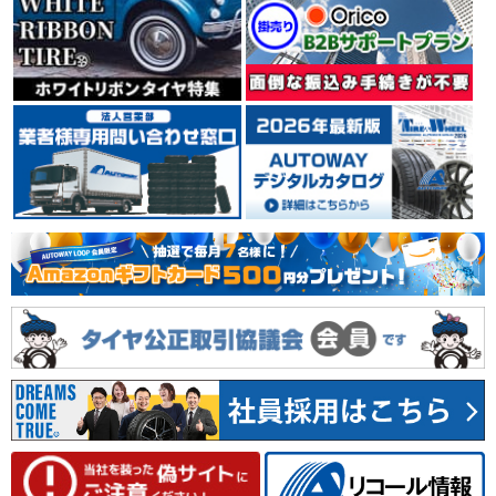
イタリア ミラノに本社を置くタイヤメーカーPIRELLI
（ピレリ）。 世界タイヤメーカー別シェアランキングで
は、上位の実績を誇っています。 輸入車、特に欧州車の
純正タイヤに多く採用され、その装着車種は、スーパー
カーからコンパクトカーまで幅広く、 自動車メーカーか
らの信頼も厚いタイヤメーカーです。
4.45
40件
総合評価：
YOKOHAMA
ヨコハマ
日本を代表するタイヤメーカーのひとつYOKOHAMA
（ヨコハマ）。 1917年の創業以来、タイヤをはじめ、
工業用品、スポーツ用品等、数々の製品を世に送り出し
てきました。 1954年には、日本初のチューブレスタイ
ヤを生産。 常に技術の先端に挑戦し、新しい価値を創り
出しながら成長し続けています。
4.66
78件
総合評価：
MICHELIN
ミシュラン
フランスの大手タイヤメーカーMICHELIN(ミシュラン)。
世界3大タイヤメーカーの1社。安全性、快適性、耐久性
に優れたバランス設計に定評があり、世界のさまざまな
カーメーカーに純正装着タイヤとして採用されていま
す。