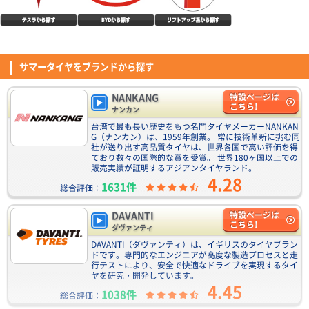
国産だし 買う前は不安しかありませんでしたが、 他の方々のレビューをみ
て購入を決意。 結果、買ってよかったです！ タイヤ替えてから3週間、180
(3.29点)
y.t*******さん
0kmほど 走りましたが何の不便も問題もありません。 ゴツゴツした石だら
けの河原や川の中も走行しましたが パンクやスタックすることもなく走れ
ZEETEX HP6000 ECO 225/40R18.Z 92Y XL
ました。 これで1本1万円、超お買い得でした(о´∀`о)♪ タイヤ買い換えの
時はまた買いたいですね。
製造されて 新しい 商品が 届いたので 満足ですし 期待してます ！
サマータイヤをブランドから探す
(4.40点)
kit*******さん
NANKANG
特設ページは
DAVANTI DX640 245/40R18.Z 97Y XL
こちら!
ナンカン
前のタイヤに深い傷が入ったため、 価格と皆様のレビューを見ながら急遽
台湾で最も長い歴史をもつ名門タイヤメーカーNANKAN
購入・交換しました。 装着後一か月街乗りしかしていませんが… 静粛性は
G（ナンカン）は、1959年創業。 常に技術革新に挑む同
高く感じました、 雨天でハンドリングが前回タイヤと異なる感覚はありま
社が送り出す高品質タイヤは、世界各国で高い評価を得
(5.00点)
mih*******さん
ており数々の国際的な賞を受賞。 世界180ヶ国以上での
したが 特に欠点らしいところもありません。 コストパフォーマンスはとて
販売実績が証明するアジアンタイヤランド。
も優秀だと思います。
DUNLOP DIREZZA DZ102 225/50R18 95W
4.28
1631件
総合評価：
早急にタイヤ交換が必要となりネットで購入するよりも直接タイヤ取り扱い
店に行った方が早いと思いつつ値段の安さに惹かれサイトで購入。 9時ごろ
注文し、昼過ぎには出荷完了メール。翌日に取り付け店に到着し注文してか
DAVANTI
特設ページは
(4.14点)
hma*******さん
ら2日後には新しいタイヤになっていました。 タイヤの良し悪しに関しては
こちら!
ダヴァンティ
正直よくわかりませんが、安い、早い！ので次回もお世話になる予定です。
NANKANG NS-2R 165/55R15 75V(TREAD120)
DAVANTI（ダヴァンティ）は、イギリスのタイヤブラン
ドです。専門的なエンジニアが高度な製造プロセスと走
今回はコスパ重視でフロントにNS-2R、リヤにNS-2をチョイス。パターン
行テストにより、安全で快適なドライブを実現するタイ
デザイン気に入ってます。 街中普通使いなので、全然充分。 まだ数ヶ月し
ヤを研究・開発しています。
か走ってませんが、スタート、ストップ、グリップとも全く問題無いです。
NANKANG FT-9 M/T RWL 195/65R15 91T
4.45
(5.00点)
pek*******さん
サーキット走る訳じゃ無いので、これで十分満足です。 強いて言うなら、
1038件
総合評価：
3.38点
(6件)
ウェット時の粘りがやや弱いかも。
RADAR Dimax R8+ 275/40R19.Z 105Y XL