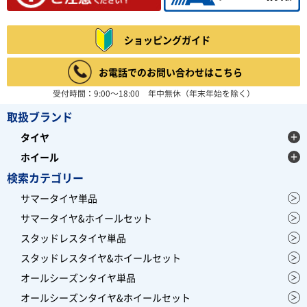
4.67
6件
総合評価：
ショッピングガイド
BFGOODRICH
ビーエフグッドリッチ
アメリカの大手タイヤメーカーBFGOODRICH(ビーエフ
お電話でのお問い合わせはこちら
グッドリッチ)。 現在は世界3大タイヤメーカー、ミシ
ュランの1ブランドとして 大型SUV用タイヤを中心に展
受付時間：9:00～18:00 年中無休（年末年始を除く）
開しており、オフロードタイヤは、 ダカールラリー等で
大活躍しています。
取扱ブランド
レビュー募集中
タイヤ
ホイール
検索カテゴリー
サマータイヤ単品
サマータイヤ&ホイールセット
スタッドレスタイヤ単品
スタッドレスタイヤ&ホイールセット
オールシーズンタイヤ単品
オールシーズンタイヤ&ホイールセット