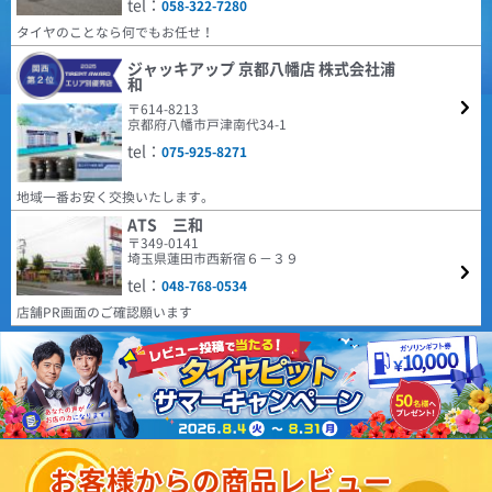
tel：
敏捷性はないものの、しっとりとした走行感で疲れにくく反応が曖昧過ぎる
058-322-7280
場に提供するべく、2024年に誕生した革新的なタイヤブ
こともない。 ドライの高速コーナーでは路面に吸い付く様にグリップし不
ランドです。 ヨーロッパで設計・開発されたタイヤは、
タイヤのことなら何でもお任せ！
(5.00点)
ken*******さん
モダンなトレッドパターンをラインナップに取り揃え、
安感無し。 外部からの入力をパンと跳ね返すというよりも、マイルドにい
すべての人により高い価値をもたらすことに絶えず注力
なす方向の性格に感じる。 標準的な静粛性は確保されており、トンネル内
MAXTREK MAXIMUS M2 205/60R16 92V
ジャッキアップ 京都八幡店 株式会社浦
DAVANTI ECOURA HP1 195/65R15 91H
しています。
でも変なパターンノイズなし。オーディオも普通に視聴可能。 デミング大
和
4.69
賞受賞の底力を感じる。 低価格と認知度の低さから不安に感じるユーザー
値段の割には、良いタイヤだと思います。 思った以上に静粛性は高いと思
4.40点
(11件)
21件
総合評価：
〒614-8213
もいると思うが、どうか安心して購入して試して欲しい逸品。
います。 ウェット性能に関しては、5.0点としていますが、正直まだ大雨に
7,110
円
京都府八幡市戸津南代34-1
は当たっていない為分かりません笑
(5.00点)
Tさん
COOPER
特設ページは
tel：
075-925-8271
こちら!
ENVOY MOTIVA UHP 255/35R20 97Y XL
クーパー
NANKANG FT-9 M/T RWL 195/65R15 91T
COOPER TIRES（クーパー・タイヤ) は1914年にアメリ
地域一番お安く交換いたします。
装着して100キロ程走行しました。静粛性、乗り心地、ハンドリング性能も
カで設立され、乗用車向けラジアルタイヤやSUV用タイ
3.38点
想像以上に良かったです。4本購入し今回はフロントに245/35r20、リアに
(6件)
ATS 三和
ヤの製造・販売を行っています。本社はオハイオ州フィ
255/35r20を履かせました。またサイドウォール骨格も2プライで、かなり
11,930
円
〒349-0141
ンドレーに所在し、100年以上の歴史を持つタイヤメー
(4.50点)
ノボルくんさん
コスパは高いように感じます。
埼玉県蓮田市西新宿６－３９
カーです。同社はグッドイヤーのチームとなっていま
DUNLOP DIREZZA DZ102 205/45R17 84W
す。
tel：
048-768-0534
4.59
9月の値上げ前に交換しました、コストパフォーマンスがとても良く面白い
181件
総合評価：
店舗PR画面のご確認願います
タイヤではないかと思います
HIFLY
特設ページは
(5.00点)
ko0*******さん
こちら!
ハイフライ
ENVOY TORDERA H/T 225/60R18 104V XL
高次元な品質とコストパフォーマンスの両立を実現し、
タイヤ交換して日は経ってませんが ドライ性能はいいと思います。 以前は
北米、ヨーロッパをはじめ世界各国で販売されている人
MICHELIN CROSSCLIMATE SUVを装着していましたが、あまり変わりなく
気ブランドHIFLY。 アメリカ合衆国運輸省の認定規格で
問題ないと思います。 ロードノイズに関しては若干気になるかなーとは思
あるDOTをはじめ、欧州など各国の基準、規定に合格し
(4.42点)
hir*******さん
いますが 概ね問題ありません。音楽をかけていれば気にならないかと。 耐
ています。
お客様からの商品レビュー
久性は分かりませんが、値段の安さを考えたら良い商品だと思います。
4.38
ENVOY MOTIVA UHP 255/35R19 96Y XL