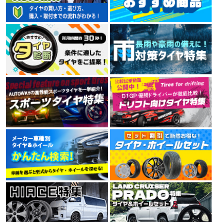
いますが、今まで特に大きなトラブルはありません。 ウェットの時少しだ
ルネットワークを持つタイヤメーカーです。
け心配あるかな程度ですが日常使用には問題ないかと思います。 耐久性で
4.00
(4.21点)
リュウさん
すが、丁寧に運転していれば耐久性も問題ないかと思います。
7件
総合評価：
RADAR Dimax R8+ 275/35R18.Z 99Y XL
TRAVELSTAR
コスパいいと思います コンフォートです 音も静かで乗り心地もいい ナンカ
ンのNS-20よりいいと思います。 ただし、タイヤのイン-アウトが決まって
トラベルスター
いるのが残念 タイヤの内外を入れ替えて使うことができません
TRAVELSTAR（トラベルスター）は、アメリカに拠点を
置くブランドです。高品質でコストパフォーマンスを両
立し、北米市場の規準、規定に合格しています。
4.44
16件
総合評価：
KENDA
ケンダ
KENDA（ケンダ）は、世界150か国以上に愛用されるワ
ールドブランドタイヤで、街乗り、オフロードから本格
レーシングタイヤまで高品質なタイヤをリーズナブルな
価格で提供しています。台湾、中国、ベトナムに7工場
を展開し、すべてでISO9001を取得。環境にも配慮した
製造設備で技術と生産性を高め、より価格競争力のある
製品を市場に送りだしています。
4.35
9件
総合評価：
NITTO
特設ページは
こちら!
ニットー