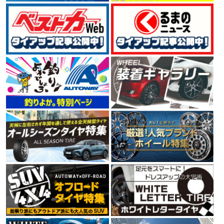
4.53
124件
総合評価：
GOODYEAR
特設ページは
こちら!
グッドイヤー
世界三大タイヤメーカーの一社GOODYEAR（グッドイヤ
ー）。 1898年に米国で創業して以来、120年以上にわた
ってタイヤを製造しています。 ユーザーニーズを満たす
高品質な製品の生産、環境や人々の未来を考えた技術
で、 今もなお、進化を続けるタイヤメーカーです。
4.66
111件
総合評価：
CONTINENTAL
コンチネンタル
コンチネンタルタイヤは、1世紀以上にわたりヨーロッ
パの走りを支え、クルマの進化と共に信頼の歴史を重ね
てきたタイヤメーカーです。最高水準の性能を保証する
ために、多くの自動車メーカーの厳しいテストに合格し
ています。さらに、最新のタイヤメーカー世界販売シェ
アランキング第4位の実績をもっています。
4.58
6件
総合評価：
PIRELLI
ピレリ