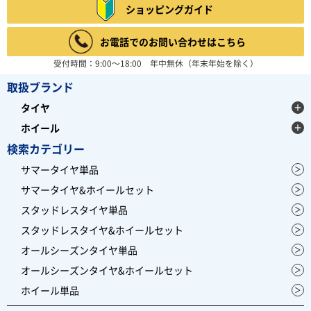
4.67
ショッピングガイド
6件
総合評価：
お電話でのお問い合わせはこちら
BFGOODRICH
ビーエフグッドリッチ
受付時間：9:00～18:00 年中無休（年末年始を除く）
アメリカの大手タイヤメーカーBFGOODRICH(ビーエフ
グッドリッチ)。 現在は世界3大タイヤメーカー、ミシ
取扱ブランド
ュランの1ブランドとして 大型SUV用タイヤを中心に展
開しており、オフロードタイヤは、 ダカールラリー等で
タイヤ
大活躍しています。
レビュー募集中
ホイール
検索カテゴリー
サマータイヤ単品
サマータイヤ&ホイールセット
スタッドレスタイヤ単品
スタッドレスタイヤ&ホイールセット
オールシーズンタイヤ単品
オールシーズンタイヤ&ホイールセット
ホイール単品