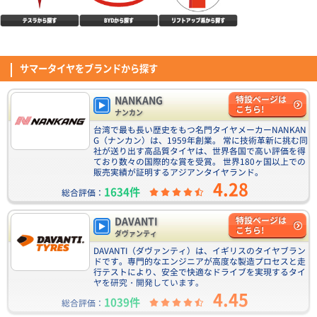
MINERVA 209 165/55R15 75H
以前はナンカンタイヤを使用していたが、値段高騰によりこのタイヤにしま
した。 約3年で4万キロ超走ってますが、まだまだスリップまでサインが出
るまではもう少し走れそうです。 残念なところは、2年でタイヤの接地面外
DAVANTI ECOURA HP1 195/65R15 91H
(5.00点)
Tさん
側辺りからヒビが入り出したことです。 昨今の真夏の高温に紫外線量なら
サマータイヤをブランドから探す
4.40点
(11件)
仕方ないのかなと… ちなみにタイヤ側面は紫外線ガードのスプレーを塗布
ENVOY MOTIVA UHP 255/35R20 97Y XL
7,110
円
しているので全然大丈夫でした。
装着して100キロ程走行しました。静粛性、乗り心地、ハンドリング性能も
NANKANG
特設ページは
想像以上に良かったです。4本購入し今回はフロントに245/35r20、リアに
こちら!
ナンカン
255/35r20を履かせました。またサイドウォール骨格も2プライで、かなり
(4.50点)
ノボルくんさん
台湾で最も長い歴史をもつ名門タイヤメーカーNANKAN
コスパは高いように感じます。
NANKANG NA-1 195/65R15 91H
G（ナンカン）は、1959年創業。 常に技術革新に挑む同
DUNLOP DIREZZA DZ102 205/45R17 84W
4.54点
(74件)
社が送り出す高品質タイヤは、世界各国で高い評価を得
6,590
円
ており数々の国際的な賞を受賞。 世界180ヶ国以上での
9月の値上げ前に交換しました、コストパフォーマンスがとても良く面白い
販売実績が証明するアジアンタイヤランド。
タイヤではないかと思います
4.28
1634件
総合評価：
(5.00点)
ko0*******さん
CEAT SecuraDrive 195/65R15 91V
ENVOY TORDERA H/T 225/60R18 104V XL
DAVANTI
特設ページは
4.52点
(19件)
こちら!
タイヤ交換して日は経ってませんが ドライ性能はいいと思います。 以前は
ダヴァンティ
7,060
円
MICHELIN CROSSCLIMATE SUVを装着していましたが、あまり変わりなく
DAVANTI（ダヴァンティ）は、イギリスのタイヤブラン
問題ないと思います。 ロードノイズに関しては若干気になるかなーとは思
ドです。専門的なエンジニアが高度な製造プロセスと走
(4.42点)
hir*******さん
いますが 概ね問題ありません。音楽をかけていれば気にならないかと。 耐
行テストにより、安全で快適なドライブを実現するタイ
久性は分かりませんが、値段の安さを考えたら良い商品だと思います。
ENVOY MOTIVA UHP 255/35R19 96Y XL
ヤを研究・開発しています。
CEAT EcoDrive 195/65R15 91H
4.45
純正のPOTENZAランフラットがパンクし緊急で交換。 当然ステアリングは
1039件
総合評価：
4.53点
(83件)
軽い方向に変化したものの 空気圧を合わせていくと軽快さとしっとりした