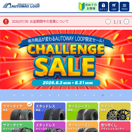
MENU
ログイン
CART
1
/
1
2026/07/30
お盆期間中の営業について
1
2
3
4
5
6
7
8
9
10
11
12
13
(4.86点)
qol0309さん
サマータイヤ
スタッドレス
オールシーズン
ホイール
ARMSTRONG BLU-TRAC HP 205/55R16 94W XL
単品
単品
単品
単品
問題なし定期交換しましょう
サマータイヤ
スタッドレス
オールシーズン
売り尽くし
(4.86点)
ike*******さん
ホイールセット
ホイールセット
ホイールセット
アウトレットコーナー