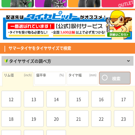
MINERVA F205 215/45R17.Z 91Y XL
価格以上の性能を感じられるコスパ抜群のタイヤでした。グリップ・静粛性
ともに想像以上で、街乗りでは安心して走れます。 但し、燃費に関しては
若干心配はしていますが、この値段ではと割り切り、これから様子をみてい
(5.00点)
pek*******さん
きます。
RADAR Dimax R8+ 275/40R19.Z 105Y XL
とても良く助かって居ます。ありがとう御座いました。
サマータイヤをタイヤサイズで検索
(5.00点)
sig*******さん
タイヤサイズの調べ方
MINERVA 209 165/60R15 81T XL
素早い対応ありがとうございました びっくりするくらい早く届きました
リム径
(inch)
偏平率
(%)
タイヤ幅
(mm)
検索
(4.29点)
mav*******さん
GOODYEAR EfficientGrip Comfort 215/45R18 93W XL
純正タイヤからの取り替え。静寂性、グリップ、乗り心地など問題なく満足
12
13
14
15
16
17
しています。日本製ということも安心材料の1つでした。
(4.14点)
mim*******さん
18
19
20
21
22
23
MAXTREK MAXIMUS M2 185/65R15 88H
走行距離はそこまでなかったが、経年の関係で交換。過去2回も同じメーカ
ーだったので不安はありません。 盆前に交換出来て良かったです。 性能は