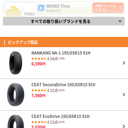
5,030
円
乗り心地・グリップ感が快適に感じた。 新東名120km区間での追い越しや
MOMO Tires
特設ページは
(5.00点)
jun5さん
峠道でも不安な場面は無かった。 ライフは不明だが、合計で十数万になる
こちら!
モモタイヤ
純正タイヤに比べ価格もかなり安いため余裕を持った早めの交換を心掛けた
DUNLOP DIREZZA DZ102 235/40R18 91W
い。
ステアリングをはじめ、長年のレース経験で培われた技
交換して100Kほどで晴れの日にしか乗れていませんが、静粛性/乗り心地に
DAVANTI ECOURA HP1 195/65R15 91H
すべての取り扱いブランドを見る
術と経験を取り入れた自動車パーツで有名なイタリアの
満足です。 同一ブランドの同じ銘柄の国内向けに比べ半額以下の価格で、
ブランドMOMO(モモ)。
4.40点
(11件)
この性能なら問題ありません。 XL規格が必要ない人なら全然ありだと思い
4.53
7,110
円
(5.00点)
hik*******さん
835件
ます。
総合評価：
Verthandi VM-S27 15x6.0 45 114.3x5 MGR
ピックアップ商品
FINALIST
特設ページは
安価でデザインも気に入りました。
こちら!
ファイナリスト
NANKANG NA-1 195/65R15 91H
FINALIST（ファイナリスト）は、【決勝進出者、最終選
4.54点
(74件)
(4.07点)
ae8*******さん
考進出者】を意味し、スポーティなドライビングを楽し
6,590
円
めるタイヤです。
ENVOY ATERNA 155/65R14 75T
4.32
139件
総合評価：
耐久性はこれから。 見た目は良いよ
CEAT SecuraDrive 195/65R15 91V
OTANI
特設ページは
(4.57点)
ひろさん
こちら!
4.52点
(19件)
オータニ
7,060
ZEETEX HP6000 ECO 205/45R17 88W XL
円
天然ゴム生産高No.1のタイで1964年に創業したブラン
ド「OTANI」 乗用車タイヤから農機タイヤまで様々な製
本日タイヤが届きましたので早速交換していただき走行してみましたが、ま
品を生産する総合タイヤメーカーで、先進的な生産設備
ず乗り出してすぐ感じたのが転がり抵抗がちょっとあるかなってのが第一印
を積極導入し、高品質なタイヤを世界120ヶ国以上で販
象でした。 以前付けてたタイヤの時よりちょっと踏み込まないと前に進ま
売しています。
(4.71点)
cad*******さん
CEAT EcoDrive 195/65R15 91H
ない感じでした。 それと高速走行時に少しロードノイズ音が聞こえるなっ
4.35
ても感じました。 乗り心地は抜群に良かったです。
4.53点
MOMO M-300 245/45R20.Z 103Y XL
34件
(83件)
総合評価：
5,030
円