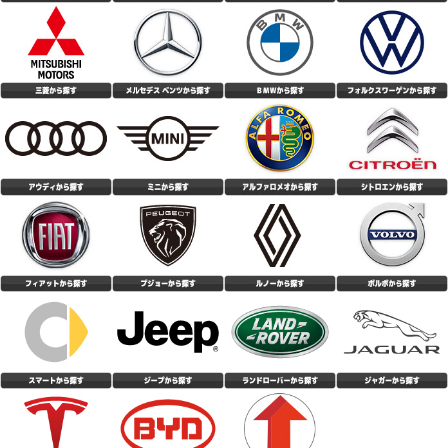
対応が早くて良かった
(4.33点)
パナマニさん
CEAT SecuraDrive 215/55R18 99V XL
トータルバランスとコスパに優れたコンフォートタイヤ。 キビキビとした
敏捷性はないものの、しっとりとした走行感で疲れにくく反応が曖昧過ぎる
こともない。 ドライの高速コーナーでは路面に吸い付く様にグリップし不
(4.10点)
gua*******さん
安感無し。 外部からの入力をパンと跳ね返すというよりも、マイルドにい
なす方向の性格に感じる。 標準的な静粛性は確保されており、トンネル内
MOMO M-300 225/50R18 99Y XL
でも変なパターンノイズなし。オーディオも普通に視聴可能。 デミング大
賞受賞の底力を感じる。 低価格と認知度の低さから不安に感じるユーザー
購入後、約２週間が、経過しましたが、 静粛性については、以前履いてい
もいると思うが、どうか安心して購入して試して欲しい逸品。
た、 Michelinプライマシー４より、静かに感じます。 今迄、Michelinしか
履いたことがないので、一番 静かなタイヤは、Michelinと思っていました
(4.86点)
hid*******さん
が、 それを上回る静粛性が、この値段で買える事に、 びっくりしておりま
す。 乗り心地に関しては、若干、跳ねる感じはありますが、 気になるほど
NANKANG NS-20 195/50R16 88V XL
の事でもないです。 燃費性能に関しては、若干落ちた感じもありますが、
夏場ということもあり、エアコンの関係もあるかも しれません。 高速性の
前回はKUMHOのタイヤだったのですが、タイヤこうか交換してみて安定感
に関しては、高速道路を、利用していない為、 評価していません 想像して
や静粛性などとても良かったです。 価格も安くコスパは最高だと思いま
いた、性能以上のポテンシャルです。
す。
(5.00点)
ken*******さん
MAXTREK MAXIMUS M2 205/60R16 92V
値段の割には、良いタイヤだと思います。 思った以上に静粛性は高いと思
います。 ウェット性能に関しては、5.0点としていますが、正直まだ大雨に
は当たっていない為分かりません笑
(4.36点)
ぷくたんさん