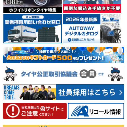
イタリア ミラノに本社を置くタイヤメーカーPIRELLI
（ピレリ）。 世界タイヤメーカー別シェアランキングで
は、上位の実績を誇っています。 輸入車、特に欧州車の
純正タイヤに多く採用され、その装着車種は、スーパー
カーからコンパクトカーまで幅広く、 自動車メーカーか
らの信頼も厚いタイヤメーカーです。
4.39
35件
総合評価：
YOKOHAMA
ヨコハマ
日本を代表するタイヤメーカーのひとつYOKOHAMA
（ヨコハマ）。 1917年の創業以来、タイヤをはじめ、
工業用品、スポーツ用品等、数々の製品を世に送り出し
てきました。 1954年には、日本初のチューブレスタイ
ヤを生産。 常に技術の先端に挑戦し、新しい価値を創り
出しながら成長し続けています。
4.66
78件
総合評価：
MICHELIN
ミシュラン
フランスの大手タイヤメーカーMICHELIN(ミシュラン)。
世界3大タイヤメーカーの1社。安全性、快適性、耐久性
に優れたバランス設計に定評があり、世界のさまざまな
カーメーカーに純正装着タイヤとして採用されていま
す。