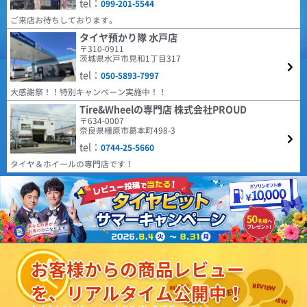
tel：
099-201-5544
場に提供するべく、2024年に誕生した革新的なタイヤブ
件や個体差もあると思うので、こちらも今後の状態を見ていきたいです。
ARMSTRONG BLU-TRAC PC 185/65R15 88H
ランドです。 ヨーロッパで設計・開発されたタイヤは、
ご来店お待ちしております。
モダンなトレッドパターンをラインナップに取り揃え、
車検が近く履き替えました。４ヶ月経ちましたが普通に乗るには問題無いの
すべての人により高い価値をもたらすことに絶えず注力
タイヤ預かり隊 水戸店
で次も有りかと思います。
しています。
〒310-0911
4.68
(5.00点)
デラックスさん
茨城県水戸市見和1丁目317
22件
総合評価：
tel：
RADAR Dimax ICE 205/60R16 96T XL ｽﾀｯﾄﾞﾚｽ
050-5893-7997
COOPER
特設ページは
大感謝祭！！特別キャンペーン実施中！！
日常の使用に問題なし。ピッタリと地面を感じるので安心して運転できま
こちら!
す。
クーパー
Tire&Wheelの専門店 株式会社PROUD
〒634-0007
COOPER TIRES（クーパー・タイヤ) は1914年にアメリ
(4.29点)
mak*******さん
奈良県橿原市葛本町498-3
カで設立され、乗用車向けラジアルタイヤやSUV用タイ
MINERVA ECOSPEED2 SUV 215/60R17 100V XL
ヤの製造・販売を行っています。本社はオハイオ州フィ
tel：
0744-25-5660
ンドレーに所在し、100年以上の歴史を持つタイヤメー
購入から約1年装着した感想です。 車種はマツダMPV。 装着から約1.0万
カーです。同社はグッドイヤーのチームとなっていま
タイヤ＆ホイールの専門店です！
キロ走っています。性能に問題が無くコスパから考えても優れたタイヤだと
す。
思います。1点気になる点が燃費が少し悪くなったのかな？と感じます。空
4.59
(4.43点)
hir*******さん
181件
気圧等で少しは燃費が良くなるのでしょうか。
総合評価：
GOODYEAR EfficientGrip Comfort 195/45R17 81W
HIFLY
特設ページは
街乗りで不満は無いと思う。 乗り心地は良い、ロードノイズは静か 生産国
こちら!
ハイフライ
は日本製でこの値段なら文句は無いと思う。
高次元な品質とコストパフォーマンスの両立を実現し、
(5.00点)
sky*******さん
北米、ヨーロッパをはじめ世界各国で販売されている人
お客様からの商品レビュー
気ブランドHIFLY。 アメリカ合衆国運輸省の認定規格で
EMBELY S12 14x4.5 45 100x4 GM
あるDOTをはじめ、欧州など各国の基準、規定に合格し
を、リアルタイム公開中！
ています。
早くて良かった。
4.38