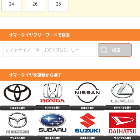
取り替えたばかりなので暫定です。
24
26
28
(5.00点)
こまこまさん
MINERVA ALL SEASON MASTER 165/55R15 75H
中古で購入した車のタイヤの溝がヤバかったので交換しなくてはいけないと
思い、以前利用したここで購入に至りました。偶然に以前購入したメーカー
が一緒で特に不満もなかったので今回は初めてオールタイヤシーズンタイヤ
サマータイヤフリーワードで検索
(4.50点)
mag*******さん
の購入にしました。 コストパフォーマンスも良く取り付け工賃も軽自動車
とは言えバルブ交換、廃タイヤ引取り、窒素ガス注入でも10500円と安くト
RADAR Dimax SPORT 225/50R17 98Y XL
ータル的に35000円を切りました。8/1からタイヤが値上がるため、タイミ
検索
ングも良かったです。 年に数回程度しか雪が降らないためこのクラスのタ
他の方も書かれてますが、転がりが良いような感がします。特にスタートし
イヤで良いかなと思います。素人ながらロードノイズや道路の凹凸も気にな
てから、巡航回転になった際、あっ。と感じるほどです｢個人の感想｣ タイ
らないです。高速はまだ走っていませんが、街乗り中心なら問題ないです。
ヤのロゴに、スポーツと記載ありますが、乗り心地含めマイルド感もあり、
(5.00点)
tom*******さん
耐久性は未定ですが2年位維持できたら良いかなと思います。
私の感覚では、ツーリングといったイメージ。音は最初は気になりました
が、そのうち気にならなくなりましたが、少し大きめのような気がします。
RADAR Dimax R8+ 255/40R19.Z 100Y XL
サマータイヤを車種から探す
サイドのデザインは、独特で好き嫌いが出るかと思いますが、私は好感がも
てました。全体的な評価としては高評価です。
このタイヤ、価格の割にたいへんグリップの良い感じ。 乗り心地も良いで
す。 前輪と後輪のタイヤサイズが違う車に装着しました。
(4.00点)
shu*******さん
MINERVA F205 195/45R17.Z 85W XL
中古車購入時に装着されていたタイヤがパンクによるサイドウォールの破損
で泣く泣く4本交換。 口コミの良いミネルバを購入して履いた所、コスパ良
すぎでは！？と感動するくらい良かったです。 まだ交換して2週間程なので
(5.00点)
tak*******さん
評価はオール4にしておきました。 これはお勧めですよ。
CEAT EcoDrive 185/65R15 92T XL