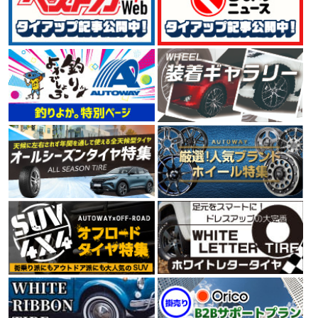
4.54
125件
総合評価：
GOODYEAR
特設ページは
こちら!
グッドイヤー
世界三大タイヤメーカーの一社GOODYEAR（グッドイヤ
ー）。 1898年に米国で創業して以来、120年以上にわた
ってタイヤを製造しています。 ユーザーニーズを満たす
高品質な製品の生産、環境や人々の未来を考えた技術
で、 今もなお、進化を続けるタイヤメーカーです。
4.66
112件
総合評価：
CONTINENTAL
コンチネンタル
コンチネンタルタイヤは、1世紀以上にわたりヨーロッ
パの走りを支え、クルマの進化と共に信頼の歴史を重ね
てきたタイヤメーカーです。最高水準の性能を保証する
ために、多くの自動車メーカーの厳しいテストに合格し
ています。さらに、最新のタイヤメーカー世界販売シェ
アランキング第4位の実績をもっています。
4.58
6件
総合評価：
PIRELLI
ピレリ