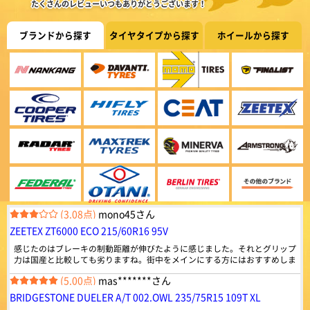
920件
総合評価：
たくさんのレビューいつもありがとうございます！
(5.00点)
sky*******さん
ZEETEX
特設ページは
BRIDGESTONE BLIZZAK VRX3 155/65R14 75Q ｽﾀｯﾄﾞﾚｽ
ブランドから探す
タイヤタイプから探す
ホイールから探す
こちら!
ジーテックス
早くて良かった。
ドバイ発のグローバルタイヤブランドZEETEX。 乗用車
からトラック・バス用まで幅広いラインナップを世界85
ヶ国以上で販売しています。
(5.00点)
スーさんさん
4.42
MINERVA ALL SEASON MASTER 165/60R14 79H XL
959件
総合評価：
以前から、オートウエイのタイヤ使用、一般道及び 高速道路も120㌔くらい
の走行では、国産タイヤと 遜色なく走るし、特に摩耗が大きいわけではあ
Radar
特設ページは
こちら!
りません コストパフォーマンスが良く 以前の車 エブリー ワゴンから、
レーダー
(5.00点)
bea*******さん
乗り換えた、中古車もオートウエイの タイヤが装着してました
シンガポール発のグローバルタイヤブランドRADAR。
MAXTREK MAXIMUS M1 165/55R14 72V
世界初の環境に優しい“カーボンニュートラル承認”を取
得したタイヤブランドです。
綺麗なタイヤでした、また御願いします。外国製でも充分でした。
4.45
834件
総合評価：
(3.08点)
mono45さん
MAXTREK
特設ページは
ZEETEX ZT6000 ECO 215/60R16 95V
こちら!
マックストレック
感じたのはブレーキの制動距離が伸びたように感じました。それとグリップ
顧客満足度第一で技術革新を続ける急成長ブランドMAX
力は国産と比較しても劣りますね。街中をメインにする方にはおすすめしま
TREK（マックストレック）。 世界一流タイヤ工場と並
すが、そうでない方には他を探したほうが良さそうに思えました。
ぶ技術力を備えており、中国、アメリカ、ヨーロッパな
(5.00点)
mas*******さん
どの認証も取得。 道路状況に考慮された、さまざまな特
性を持ったタイヤを設計しています。
BRIDGESTONE DUELER A/T 002.OWL 235/75R15 109T XL