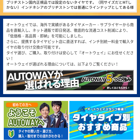
4.39
816件
ブリヂストン国内正規品では設定のないタイヤです。（同サイズだとMTし
総合評価：
かない）インドネシアのブリヂストンでは普通にラインナップとしてある様
です。まだ装着していません。 海外メーカーと比べて耐摩耗性が低いでし
MINERVA
特設ページは
(5.00点)
gmt*******さん
ょうが、性能劣化が少ないという意味で期待しています。
こちら!
ミネルバ
MAXTREK MAXIMUS M1 245/40R20 99W XL
オートウェイでは、海外で実績があるタイヤメーカー・サプライヤーから商
ヨーロッパで愛されて100年。ベルギー発の歴史的グロ
品を直輸入し、ネット通販で即日発送、徹底的な流通コスト削減により、
この価格で質も全然問題無し！ またリピートしたいです。
ーバルタイヤブランドMINERVA。ヨーロッパをはじめア
「低価格・高品質・即納」を可能にしました。
ジアなど世界50ヶ国以上で販売されています。
さらに、提携するタイヤピット店に直送すれば、インチ別統一料金で輸入タ
4.49
1371件
(4.86点)
qol0309さん
総合評価：
イヤの取り付け交換が可能です。
タイヤ選び、ご購入、取り付けは安心して『オートウェイ』にお任せくださ
ARMSTRONG BLU-TRAC HP 205/55R16 94W XL
い！
ARMSTRONG
特設ページは
問題なし定期交換しましょう
こちら!
オートウェイが選ばれる理由については、以下よりご覧ください！
アームストロング
ARMSTRONG（アームストロング）は、アメリカ合衆国
(4.86点)
ike*******さん
フロリダ州のマイアミに拠点を置き、最先端の技術と製
造施設で、乗用車、商用車のタイヤを製造しています。
MINERVA F205 215/45R17.Z 91Y XL
4.58
166件
総合評価：
価格以上の性能を感じられるコスパ抜群のタイヤでした。グリップ・静粛性
ともに想像以上で、街乗りでは安心して走れます。 但し、燃費に関しては
若干心配はしていますが、この値段ではと割り切り、これから様子をみてい
FEDERAL
特設ページは
(5.00点)
pek*******さん
きます。
こちら!
フェデラル
RADAR Dimax R8+ 275/40R19.Z 105Y XL
FEDERAL（フェデラル）は、1954年に台湾で設立さ
れ、1960年から1979年はブリヂストンと、1981年から
とても良く助かって居ます。ありがとう御座いました。
2000年までは住友ゴム工業（ダンロップ）とそれぞれ技
術提供を行い、基礎から高度な技術までノウハウを習
得。独自のブランドを築き上げてきました。世界70以上
(5.00点)
sig*******さん
の国、100以上の地域に代理店があり、強力なグローバ