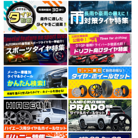
MINERVA 209 165/60R15 81T XL
ルネットワークを持つタイヤメーカーです。
4.00
素早い対応ありがとうございました びっくりするくらい早く届きました
7件
総合評価：
TRAVELSTAR
トラベルスター
TRAVELSTAR（トラベルスター）は、アメリカに拠点を
置くブランドです。高品質でコストパフォーマンスを両
立し、北米市場の規準、規定に合格しています。
4.44
16件
総合評価：
KENDA
ケンダ
KENDA（ケンダ）は、世界150か国以上に愛用されるワ
ールドブランドタイヤで、街乗り、オフロードから本格
レーシングタイヤまで高品質なタイヤをリーズナブルな
価格で提供しています。台湾、中国、ベトナムに7工場
を展開し、すべてでISO9001を取得。環境にも配慮した
製造設備で技術と生産性を高め、より価格競争力のある
製品を市場に送りだしています。
4.35
9件
総合評価：
NITTO
特設ページは
こちら!
ニットー