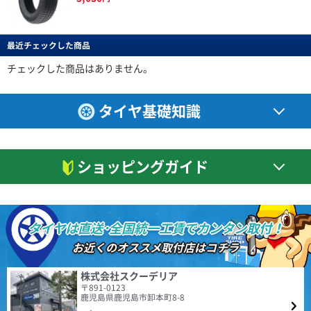
以前使っていた１８インチホイールから ２０インチへアップし、それに伴
い４５タイヤに変えました。 タイヤが薄くなった分、乗り心地が少し犠牲
BERLIN
特設ページは
こちら!
になりましたが 見た目は凄くカッコよくなり満足してます。 ２０インチだ
ベルリン
(4.50点)
しんいちさん
とタイヤ代だけで普通は高額になりますが おもったほど高くなくリーズナ
最近チェックした商品
Berlin Tiresは世界をリードしてきた自動車大国ドイツの
DAVANTI ECOURA HP1 195/65R15 91H
ブルでお得感を感じてます。 この金額ならすり減ったらすぐ交換したいと
MINERVA F205 205/40R18 86Y XL
新鋭タイヤブランドです。 2019年にドイツで設計され
思います。 いい買い物ができた。
4.40点
(11件)
た最初の製品をリリースして以来、最新の設備で製造さ
チェックした商品はありません。
ミネルバのリピートです！ 前回は17インチ、今回は18インチを購入しまし
7,110
円
れる高品質な商品群は現地でも受け入れられ、西ヨーロ
た。 このタイヤ乗り心地良いし、静粛性も高い、ウェット路面でも接地感
ッパを中心にファンを増やし続けています。
あるし、ドライでのグリップも満足できる。 何より耐久性あるのもポイン
4.61
(4.14点)
rol*******さん
トです。 高級なタイヤなら当然かもしれないけど、安いのに十分満足でき
3件
タイヤ基礎知識
総合評価：
るのが素晴らしいです。 本当にコスパの良いタイヤだと思います！
BRIDGESTONE TECHNO SPORTS 225/45R18 95V XL
NANKANG NA-1 195/65R15 91H
CEAT
特設ページは
値段の割には、満足できるタイヤです。
4.54点
(74件)
こちら!
シアット
6,590
円
ショッピングガイド
1958年に設立されたCEAT（シアット）は、インドを代
(4.57点)
r.y*******さん
表するタイヤブランドであり、RPGグループのフラッグ
シップカンパニーです。1983年にヨコハマタイヤと提
ENVOY MOTIVA UHP 245/45R20 103Y XL
携。2024年の世界タイヤメーカーランキングでは、売上
走行500キロ程度でのレビュー 以前のタイヤ RADAR Dimax R8+ ドライ性
額15.7億ドルで20位となっており、販売網は世界110ヶ
能 全く問題なしです。 ウェット性能 未走行なので、★一つマイナスし
国以上でワールドクラスの製品とサービスを提供してい
タイヤは直送･全国統一工賃でカンタン取付！
ました。 高速性能 制限速度＋αで走行しても全く問題無しです。 静粛性
ます。
(4.50点)
qqs*******さん
4.48
以前のタイヤよりかなり静かに感じます。 高速道路でも、走行音が気
155件
お近くのオススメ取付店はコチラ
総合評価：
になることはありませんでした。 乗り心地 以前のタイヤより柔らかく感
GOODYEAR EfficientGrip ECO EG02 175/65R15 84H
じ、乗り心地は良くなったと感じます。 燃費性能、ライフについては、こ
れからなので こちらも★一つマイナスしました。 気になった点 ・他のレ
全般的に満足しています。以前より静かだし、乗り心地も良いです。転がり
ENVOY
特設ページは
株式会社スクーデリア
ビューでもありましたが、まだ馴染んでいないためか、 装着２日で約１
抵抗は小さいと感じます。
こちら!
〒891-0123
エンボイ
０％程、空気圧が低下しました。 再調整して様子を見たいと思います。
鹿児島県鹿児島市卸本町8-8
(5.00点)
かじっさん
ENVOY（エンボイ）は、比類のない価値と品質を世界市
・ホイールウェイトがこれまでよりかなり多めに感じました。 取付条