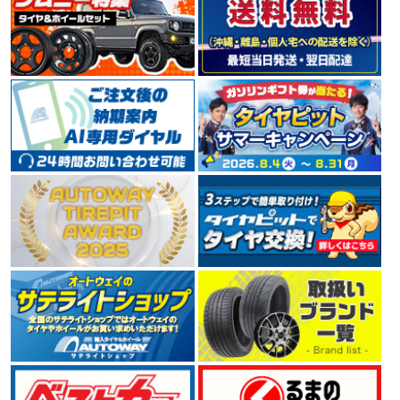
TOYOタイヤの海外輸出向けブランドNITTO（ニット
ー）。 米国でコアなファンに支持を受けており、デザイ
ン性、革新性をコンセプトとした、ラグジュアリースポ
ーツカーやSUV向けの大口径タイヤが充実しています。
4.55
150件
総合評価：
DUNLOP
ダンロップ
世界的大手タイヤメーカーDUNLOP（ダンロップ）。 1
909年に日本でゴム製品の製造を開始し、1913年には日
本初となる自動車用タイヤを製造しました。 ハイドロプ
レーニング現象の解明や新技術の開発など、 常に利用者
へ安全を提供するために惜しみない努力を傾注していま
す。
4.49
135件
総合評価：
BRIDGESTONE
ブリヂストン
世界でもトップクラスのタイヤメーカーBRIDGESTONE
（ブリヂストン）。 「世界最高の品質で社会に貢献」を
不変の使命として掲げ、 1930年の第一号タイヤ誕生か
ら2005年には数あるタイヤメーカーの中から、世界トッ
プシェアとなりました。 今もなお業界最大手として技術
革新に余念がありません。