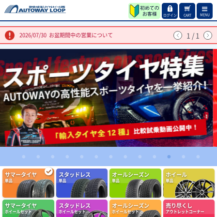
MENU
ログイン
CART
1
/
1
2026/07/30
お盆期間中の営業について
1
2
3
4
5
6
7
8
9
10
11
12
13
サマータイヤ
スタッドレス
オールシーズン
ホイール
単品
単品
単品
単品
(4.86点)
qol0309さん
ARMSTRONG BLU-TRAC HP 205/55R16 94W XL
サマータイヤ
スタッドレス
オールシーズン
売り尽くし
問題なし定期交換しましょう
ホイールセット
ホイールセット
ホイールセット
アウトレットコーナー