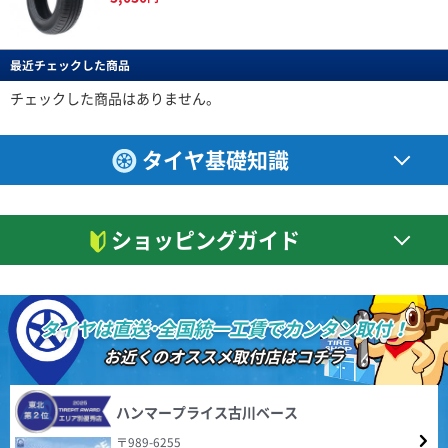
(4.71点)
cad*******さん
ない感じでした。 それと高速走行時に少しロードノイズ音が聞こえるなっ
ても感じました。 乗り心地は抜群に良かったです。
BERLIN
特設ページは
MOMO M-300 245/45R20.Z 103Y XL
こちら!
ベルリン
以前使っていた１８インチホイールから ２０インチへアップし、それに伴
最近チェックした商品
Berlin Tiresは世界をリードしてきた自動車大国ドイツの
DAVANTI ECOURA HP1 195/65R15 91H
い４５タイヤに変えました。 タイヤが薄くなった分、乗り心地が少し犠牲
新鋭タイヤブランドです。 2019年にドイツで設計され
になりましたが 見た目は凄くカッコよくなり満足してます。 ２０インチだ
4.40点
(11件)
た最初の製品をリリースして以来、最新の設備で製造さ
チェックした商品はありません。
(4.50点)
しんいちさん
とタイヤ代だけで普通は高額になりますが おもったほど高くなくリーズナ
7,110
円
れる高品質な商品群は現地でも受け入れられ、西ヨーロ
ブルでお得感を感じてます。 この金額ならすり減ったらすぐ交換したいと
MINERVA F205 205/40R18 86Y XL
ッパを中心にファンを増やし続けています。
思います。 いい買い物ができた。
4.61
ミネルバのリピートです！ 前回は17インチ、今回は18インチを購入しまし
3件
タイヤ基礎知識
総合評価：
た。 このタイヤ乗り心地良いし、静粛性も高い、ウェット路面でも接地感
NANKANG NA-1 195/65R15 91H
あるし、ドライでのグリップも満足できる。 何より耐久性あるのもポイン
(4.14点)
rol*******さん
CEAT
特設ページは
トです。 高級なタイヤなら当然かもしれないけど、安いのに十分満足でき
4.54点
(74件)
こちら!
るのが素晴らしいです。 本当にコスパの良いタイヤだと思います！
シアット
6,590
BRIDGESTONE TECHNO SPORTS 225/45R18 95V XL
円
ショッピングガイド
1958年に設立されたCEAT（シアット）は、インドを代
値段の割には、満足できるタイヤです。
表するタイヤブランドであり、RPGグループのフラッグ
シップカンパニーです。1983年にヨコハマタイヤと提
携。2024年の世界タイヤメーカーランキングでは、売上
(4.57点)
r.y*******さん
額15.7億ドルで20位となっており、販売網は世界110ヶ
国以上でワールドクラスの製品とサービスを提供してい
ENVOY MOTIVA UHP 245/45R20 103Y XL
タイヤは直送･全国統一工賃でカンタン取付！
ます。
走行500キロ程度でのレビュー 以前のタイヤ RADAR Dimax R8+ ドライ性
4.48
155件
お近くのオススメ取付店はコチラ
能 全く問題なしです。 ウェット性能 未走行なので、★一つマイナスし
総合評価：
ました。 高速性能 制限速度＋αで走行しても全く問題無しです。 静粛性
(4.50点)
qqs*******さん
以前のタイヤよりかなり静かに感じます。 高速道路でも、走行音が気
ENVOY
特設ページは
になることはありませんでした。 乗り心地 以前のタイヤより柔らかく感
GOODYEAR EfficientGrip ECO EG02 175/65R15 84H
こちら!
ハンマープライス古川ベース
エンボイ
じ、乗り心地は良くなったと感じます。 燃費性能、ライフについては、こ
れからなので こちらも★一つマイナスしました。 気になった点 ・他のレ
全般的に満足しています。以前より静かだし、乗り心地も良いです。転がり
ENVOY（エンボイ）は、比類のない価値と品質を世界市
〒989-6255