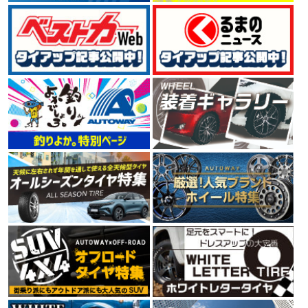
4.54
125件
総合評価：
GOODYEAR
特設ページは
こちら!
グッドイヤー
世界三大タイヤメーカーの一社GOODYEAR（グッドイヤ
ー）。 1898年に米国で創業して以来、120年以上にわた
ってタイヤを製造しています。 ユーザーニーズを満たす
高品質な製品の生産、環境や人々の未来を考えた技術
で、 今もなお、進化を続けるタイヤメーカーです。
4.66
112件
総合評価：
CONTINENTAL
コンチネンタル
コンチネンタルタイヤは、1世紀以上にわたりヨーロッ
パの走りを支え、クルマの進化と共に信頼の歴史を重ね
てきたタイヤメーカーです。最高水準の性能を保証する
ために、多くの自動車メーカーの厳しいテストに合格し
ています。さらに、最新のタイヤメーカー世界販売シェ
アランキング第4位の実績をもっています。
4.58
6件
総合評価：
PIRELLI
ピレリ