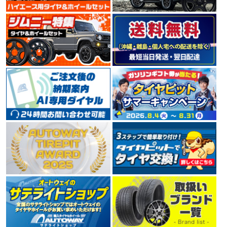
TOYOタイヤの海外輸出向けブランドNITTO（ニット
ー）。 米国でコアなファンに支持を受けており、デザイ
ン性、革新性をコンセプトとした、ラグジュアリースポ
ーツカーやSUV向けの大口径タイヤが充実しています。
4.55
150件
総合評価：
DUNLOP
ダンロップ
世界的大手タイヤメーカーDUNLOP（ダンロップ）。 1
909年に日本でゴム製品の製造を開始し、1913年には日
本初となる自動車用タイヤを製造しました。 ハイドロプ
レーニング現象の解明や新技術の開発など、 常に利用者
へ安全を提供するために惜しみない努力を傾注していま
す。
4.49
135件
総合評価：
BRIDGESTONE
ブリヂストン
世界でもトップクラスのタイヤメーカーBRIDGESTONE
（ブリヂストン）。 「世界最高の品質で社会に貢献」を
不変の使命として掲げ、 1930年の第一号タイヤ誕生か
ら2005年には数あるタイヤメーカーの中から、世界トッ
プシェアとなりました。 今もなお業界最大手として技術
革新に余念がありません。