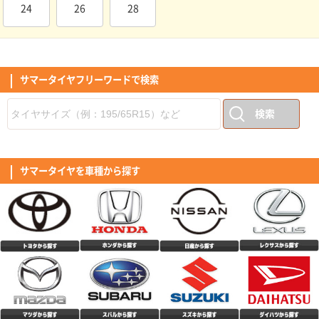
24
26
28
走行距離はそこまでなかったが、経年の関係で交換。過去2回も同じメーカ
ーだったので不安はありません。 盆前に交換出来て良かったです。 性能は
取り替えたばかりなので暫定です。
(5.00点)
こまこまさん
MINERVA ALL SEASON MASTER 165/55R15 75H
サマータイヤフリーワードで検索
中古で購入した車のタイヤの溝がヤバかったので交換しなくてはいけないと
思い、以前利用したここで購入に至りました。偶然に以前購入したメーカー
が一緒で特に不満もなかったので今回は初めてオールタイヤシーズンタイヤ
検索
(4.50点)
mag*******さん
の購入にしました。 コストパフォーマンスも良く取り付け工賃も軽自動車
とは言えバルブ交換、廃タイヤ引取り、窒素ガス注入でも10500円と安くト
RADAR Dimax SPORT 225/50R17 98Y XL
ータル的に35000円を切りました。8/1からタイヤが値上がるため、タイミ
ングも良かったです。 年に数回程度しか雪が降らないためこのクラスのタ
他の方も書かれてますが、転がりが良いような感がします。特にスタートし
イヤで良いかなと思います。素人ながらロードノイズや道路の凹凸も気にな
てから、巡航回転になった際、あっ。と感じるほどです｢個人の感想｣ タイ
サマータイヤを車種から探す
らないです。高速はまだ走っていませんが、街乗り中心なら問題ないです。
ヤのロゴに、スポーツと記載ありますが、乗り心地含めマイルド感もあり、
(5.00点)
tom*******さん
耐久性は未定ですが2年位維持できたら良いかなと思います。
私の感覚では、ツーリングといったイメージ。音は最初は気になりました
が、そのうち気にならなくなりましたが、少し大きめのような気がします。
RADAR Dimax R8+ 255/40R19.Z 100Y XL
サイドのデザインは、独特で好き嫌いが出るかと思いますが、私は好感がも
てました。全体的な評価としては高評価です。
このタイヤ、価格の割にたいへんグリップの良い感じ。 乗り心地も良いで
す。 前輪と後輪のタイヤサイズが違う車に装着しました。
(4.00点)
shu*******さん
MINERVA F205 195/45R17.Z 85W XL
中古車購入時に装着されていたタイヤがパンクによるサイドウォールの破損
で泣く泣く4本交換。 口コミの良いミネルバを購入して履いた所、コスパ良
すぎでは！？と感動するくらい良かったです。 まだ交換して2週間程なので