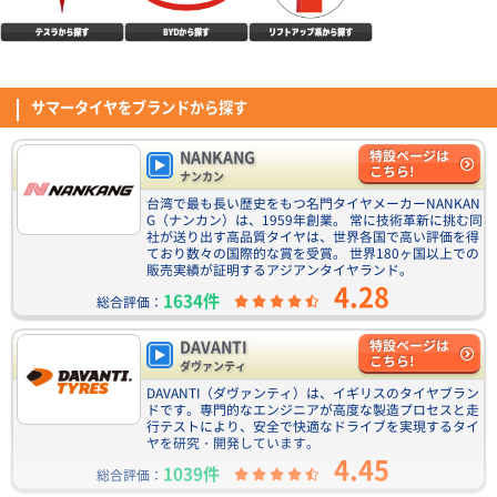
います。 ウェット性能に関しては、5.0点としていますが、正直まだ大雨に
は当たっていない為分かりません笑
(4.36点)
ぷくたんさん
MINERVA 209 165/55R15 75H
DAVANTI ECOURA HP1 195/65R15 91H
以前はナンカンタイヤを使用していたが、値段高騰によりこのタイヤにしま
サマータイヤをブランドから探す
4.40点
(11件)
した。 約3年で4万キロ超走ってますが、まだまだスリップまでサインが出
7,110
円
るまではもう少し走れそうです。 残念なところは、2年でタイヤの接地面外
(5.00点)
Tさん
側辺りからヒビが入り出したことです。 昨今の真夏の高温に紫外線量なら
NANKANG
特設ページは
仕方ないのかなと… ちなみにタイヤ側面は紫外線ガードのスプレーを塗布
ENVOY MOTIVA UHP 255/35R20 97Y XL
こちら!
ナンカン
しているので全然大丈夫でした。
装着して100キロ程走行しました。静粛性、乗り心地、ハンドリング性能も
台湾で最も長い歴史をもつ名門タイヤメーカーNANKAN
NANKANG NA-1 195/65R15 91H
想像以上に良かったです。4本購入し今回はフロントに245/35r20、リアに
G（ナンカン）は、1959年創業。 常に技術革新に挑む同
4.54点
(74件)
255/35r20を履かせました。またサイドウォール骨格も2プライで、かなり
社が送り出す高品質タイヤは、世界各国で高い評価を得
6,590
(4.50点)
ノボルくんさん
円
ており数々の国際的な賞を受賞。 世界180ヶ国以上での
コスパは高いように感じます。
販売実績が証明するアジアンタイヤランド。
DUNLOP DIREZZA DZ102 205/45R17 84W
4.28
1634件
総合評価：
9月の値上げ前に交換しました、コストパフォーマンスがとても良く面白い
タイヤではないかと思います
CEAT SecuraDrive 195/65R15 91V
DAVANTI
特設ページは
4.52点
(5.00点)
ko0*******さん
(19件)
こちら!
ダヴァンティ
7,060
円
ENVOY TORDERA H/T 225/60R18 104V XL
DAVANTI（ダヴァンティ）は、イギリスのタイヤブラン
ドです。専門的なエンジニアが高度な製造プロセスと走
タイヤ交換して日は経ってませんが ドライ性能はいいと思います。 以前は
行テストにより、安全で快適なドライブを実現するタイ
MICHELIN CROSSCLIMATE SUVを装着していましたが、あまり変わりなく
ヤを研究・開発しています。
問題ないと思います。 ロードノイズに関しては若干気になるかなーとは思
CEAT EcoDrive 195/65R15 91H
4.45
(4.42点)
hir*******さん
いますが 概ね問題ありません。音楽をかけていれば気にならないかと。 耐
1039件
総合評価：
4.53点
(83件)
久性は分かりませんが、値段の安さを考えたら良い商品だと思います。
ENVOY MOTIVA UHP 255/35R19 96Y XL