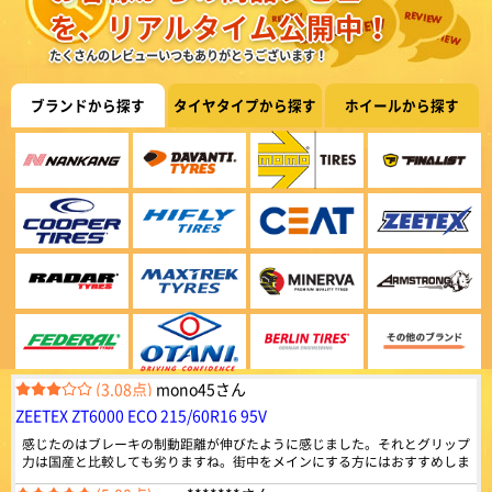
920件
総合評価：
を、リアルタイム公開中！
早くて良かった。
ZEETEX
特設ページは
たくさんのレビューいつもありがとうございます！
こちら!
ジーテックス
(5.00点)
sky*******さん
ドバイ発のグローバルタイヤブランドZEETEX。 乗用車
BRIDGESTONE BLIZZAK VRX3 155/65R14 75Q ｽﾀｯﾄﾞﾚｽ
ブランドから探す
タイヤタイプから探す
ホイールから探す
からトラック・バス用まで幅広いラインナップを世界85
ヶ国以上で販売しています。
早くて良かった。
4.42
959件
総合評価：
(5.00点)
スーさんさん
Radar
特設ページは
MINERVA ALL SEASON MASTER 165/60R14 79H XL
こちら!
レーダー
以前から、オートウエイのタイヤ使用、一般道及び 高速道路も120㌔くらい
シンガポール発のグローバルタイヤブランドRADAR。
の走行では、国産タイヤと 遜色なく走るし、特に摩耗が大きいわけではあ
世界初の環境に優しい“カーボンニュートラル承認”を取
りません コストパフォーマンスが良く 以前の車 エブリー ワゴンから、
得したタイヤブランドです。
(5.00点)
bea*******さん
乗り換えた、中古車もオートウエイの タイヤが装着してました
4.45
MAXTREK MAXIMUS M1 165/55R14 72V
834件
総合評価：
綺麗なタイヤでした、また御願いします。外国製でも充分でした。
MAXTREK
特設ページは
こちら!
マックストレック
(3.08点)
mono45さん
顧客満足度第一で技術革新を続ける急成長ブランドMAX
ZEETEX ZT6000 ECO 215/60R16 95V
TREK（マックストレック）。 世界一流タイヤ工場と並
ぶ技術力を備えており、中国、アメリカ、ヨーロッパな
感じたのはブレーキの制動距離が伸びたように感じました。それとグリップ
どの認証も取得。 道路状況に考慮された、さまざまな特
力は国産と比較しても劣りますね。街中をメインにする方にはおすすめしま
性を持ったタイヤを設計しています。
すが、そうでない方には他を探したほうが良さそうに思えました。