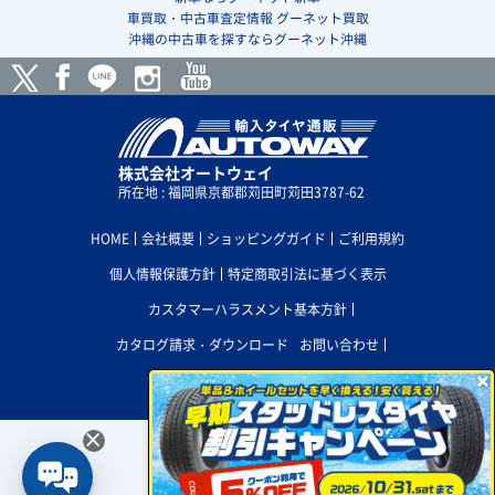
車買取・中古車査定情報 グーネット買取
沖縄の中古車を探すならグーネット沖縄
株式会社オートウェイ
所在地 : 福岡県京都郡苅田町苅田3787-62
HOME
会社概要
ショッピングガイド
ご利用規約
個人情報保護方針
特定商取引法に基づく表示
カスタマーハラスメント基本方針
カタログ請求・ダウンロード
お問い合わせ

採用情報
サイトマップ
×
現在、
×
セルフステーション松 阪南給油所
PC版サイトを表示
を取付店に選択しています。
選択を削除
H