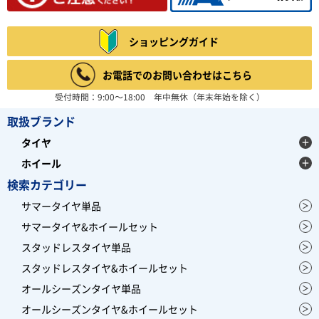
4.67
6件
総合評価：
ショッピングガイド
BFGOODRICH
ビーエフグッドリッチ
アメリカの大手タイヤメーカーBFGOODRICH(ビーエフ
お電話でのお問い合わせはこちら
グッドリッチ)。 現在は世界3大タイヤメーカー、ミシ
ュランの1ブランドとして 大型SUV用タイヤを中心に展
受付時間：9:00～18:00 年中無休（年末年始を除く）
開しており、オフロードタイヤは、 ダカールラリー等で
大活躍しています。
取扱ブランド
レビュー募集中
タイヤ
ホイール
検索カテゴリー
サマータイヤ単品
サマータイヤ&ホイールセット
スタッドレスタイヤ単品
スタッドレスタイヤ&ホイールセット
オールシーズンタイヤ単品
オールシーズンタイヤ&ホイールセット