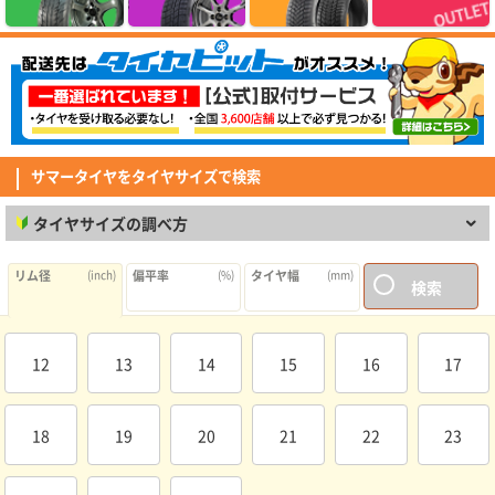
(4.86点)
ike*******さん
MINERVA F205 215/45R17.Z 91Y XL
価格以上の性能を感じられるコスパ抜群のタイヤでした。グリップ・静粛性
ともに想像以上で、街乗りでは安心して走れます。 但し、燃費に関しては
若干心配はしていますが、この値段ではと割り切り、これから様子をみてい
(5.00点)
pek*******さん
きます。
RADAR Dimax R8+ 275/40R19.Z 105Y XL
サマータイヤをタイヤサイズで検索
とても良く助かって居ます。ありがとう御座いました。
タイヤサイズの調べ方
(5.00点)
sig*******さん
MINERVA 209 165/60R15 81T XL
リム径
(inch)
偏平率
(%)
タイヤ幅
(mm)
検索
素早い対応ありがとうございました びっくりするくらい早く届きました
(4.29点)
mav*******さん
12
13
14
15
16
17
GOODYEAR EfficientGrip Comfort 215/45R18 93W XL
純正タイヤからの取り替え。静寂性、グリップ、乗り心地など問題なく満足
しています。日本製ということも安心材料の1つでした。
18
19
20
21
22
23
(4.14点)
mim*******さん
MAXTREK MAXIMUS M2 185/65R15 88H