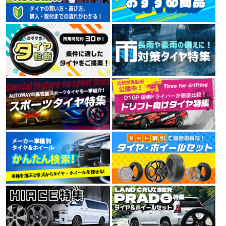
ルネットワークを持つタイヤメーカーです。
4.00
(5.00点)
sig*******さん
7件
総合評価：
MINERVA 209 165/60R15 81T XL
TRAVELSTAR
素早い対応ありがとうございました びっくりするくらい早く届きました
トラベルスター
TRAVELSTAR（トラベルスター）は、アメリカに拠点を
置くブランドです。高品質でコストパフォーマンスを両
立し、北米市場の規準、規定に合格しています。
4.44
16件
総合評価：
KENDA
ケンダ
KENDA（ケンダ）は、世界150か国以上に愛用されるワ
ールドブランドタイヤで、街乗り、オフロードから本格
レーシングタイヤまで高品質なタイヤをリーズナブルな
価格で提供しています。台湾、中国、ベトナムに7工場
を展開し、すべてでISO9001を取得。環境にも配慮した
製造設備で技術と生産性を高め、より価格競争力のある
製品を市場に送りだしています。
4.35
9件
総合評価：
NITTO
特設ページは
こちら!
ニットー