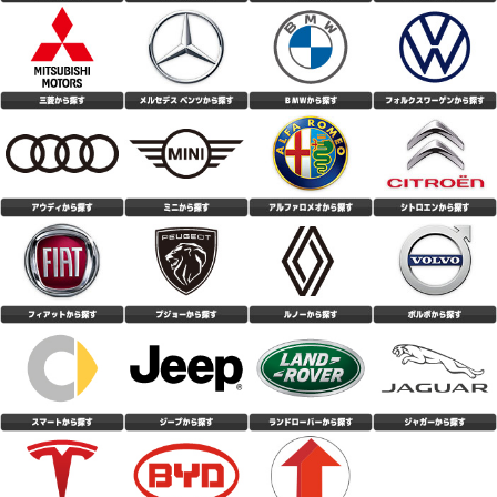
(5.00点)
tak*******さん
評価はオール4にしておきました。 これはお勧めですよ。
CEAT EcoDrive 185/65R15 92T XL
対応が早くて良かった
(4.33点)
パナマニさん
CEAT SecuraDrive 215/55R18 99V XL
トータルバランスとコスパに優れたコンフォートタイヤ。 キビキビとした
敏捷性はないものの、しっとりとした走行感で疲れにくく反応が曖昧過ぎる
こともない。 ドライの高速コーナーでは路面に吸い付く様にグリップし不
(4.10点)
gua*******さん
安感無し。 外部からの入力をパンと跳ね返すというよりも、マイルドにい
なす方向の性格に感じる。 標準的な静粛性は確保されており、トンネル内
MOMO M-300 225/50R18 99Y XL
でも変なパターンノイズなし。オーディオも普通に視聴可能。 デミング大
賞受賞の底力を感じる。 低価格と認知度の低さから不安に感じるユーザー
購入後、約２週間が、経過しましたが、 静粛性については、以前履いてい
もいると思うが、どうか安心して購入して試して欲しい逸品。
た、 Michelinプライマシー４より、静かに感じます。 今迄、Michelinしか
履いたことがないので、一番 静かなタイヤは、Michelinと思っていました
(4.86点)
hid*******さん
が、 それを上回る静粛性が、この値段で買える事に、 びっくりしておりま
す。 乗り心地に関しては、若干、跳ねる感じはありますが、 気になるほど
NANKANG NS-20 195/50R16 88V XL
の事でもないです。 燃費性能に関しては、若干落ちた感じもありますが、
夏場ということもあり、エアコンの関係もあるかも しれません。 高速性の
前回はKUMHOのタイヤだったのですが、タイヤこうか交換してみて安定感
に関しては、高速道路を、利用していない為、 評価していません 想像して
や静粛性などとても良かったです。 価格も安くコスパは最高だと思いま
いた、性能以上のポテンシャルです。
す。
(5.00点)
ken*******さん
MAXTREK MAXIMUS M2 205/60R16 92V
値段の割には、良いタイヤだと思います。 思った以上に静粛性は高いと思