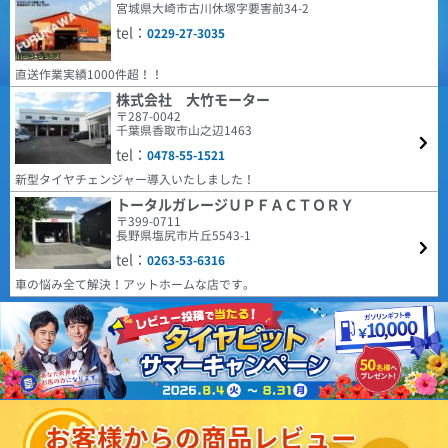
ビューでもありましたが、まだ馴染んでいないためか、 装着２日で約１
抵抗は小さいと感じます。
場に提供するべく、2024年に誕生した革新的なタイヤブ
宮城県大崎市古川休塚字要害前34-2
０％程、空気圧が低下しました。 再調整して様子を見たいと思います。
ランドです。 ヨーロッパで設計・開発されたタイヤは、
tel：
0229-27-3035
(5.00点)
かじっさん
モダンなトレッドパターンをラインナップに取り揃え、
・ホイールウェイトがこれまでよりかなり多めに感じました。 取付条
すべての人により高い価値をもたらすことに絶えず注力
件や個体差もあると思うので、こちらも今後の状態を見ていきたいです。
ARMSTRONG BLU-TRAC PC 185/65R15 88H
しています。
直送作業実績1000件超！！
4.68
車検が近く履き替えました。４ヶ月経ちましたが普通に乗るには問題無いの
22件
総合評価：
株式会社 大竹モーター
で次も有りかと思います。
〒287-0042
(5.00点)
デラックスさん
千葉県香取市山之辺1463
COOPER
特設ページは
こちら!
tel：
RADAR Dimax ICE 205/60R16 96T XL ｽﾀｯﾄﾞﾚｽ
クーパー
0478-55-1521
COOPER TIRES（クーパー・タイヤ) は1914年にアメリ
新型タイヤチェンジャー導入いたしました！
日常の使用に問題なし。ピッタリと地面を感じるので安心して運転できま
カで設立され、乗用車向けラジアルタイヤやSUV用タイ
す。
トータルガレージＵＰＦＡＣＴＯＲＹ
ヤの製造・販売を行っています。本社はオハイオ州フィ
〒399-0711
ンドレーに所在し、100年以上の歴史を持つタイヤメー
(4.29点)
mak*******さん
長野県塩尻市片丘5543-1
カーです。同社はグッドイヤーのチームとなっていま
MINERVA ECOSPEED2 SUV 215/60R17 100V XL
す。
tel：
0263-53-6316
4.59
購入から約1年装着した感想です。 車種はマツダMPV。 装着から約1.0万
181件
総合評価：
車の悩み全て解決！アットホームな店です。
キロ走っています。性能に問題が無くコスパから考えても優れたタイヤだと
思います。1点気になる点が燃費が少し悪くなったのかな？と感じます。空
HIFLY
特設ページは
(4.43点)
hir*******さん
気圧等で少しは燃費が良くなるのでしょうか。
こちら!
ハイフライ
GOODYEAR EfficientGrip Comfort 195/45R17 81W
高次元な品質とコストパフォーマンスの両立を実現し、
街乗りで不満は無いと思う。 乗り心地は良い、ロードノイズは静か 生産国
北米、ヨーロッパをはじめ世界各国で販売されている人
は日本製でこの値段なら文句は無いと思う。
気ブランドHIFLY。 アメリカ合衆国運輸省の認定規格で
あるDOTをはじめ、欧州など各国の基準、規定に合格し
(5.00点)
sky*******さん
ています。
お客様からの商品レビュー
4.38
EMBELY S12 14x4.5 45 100x4 GM