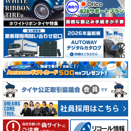
イタリア ミラノに本社を置くタイヤメーカーPIRELLI
（ピレリ）。 世界タイヤメーカー別シェアランキングで
は、上位の実績を誇っています。 輸入車、特に欧州車の
純正タイヤに多く採用され、その装着車種は、スーパー
カーからコンパクトカーまで幅広く、 自動車メーカーか
らの信頼も厚いタイヤメーカーです。
4.39
35件
総合評価：
YOKOHAMA
ヨコハマ
日本を代表するタイヤメーカーのひとつYOKOHAMA
（ヨコハマ）。 1917年の創業以来、タイヤをはじめ、
工業用品、スポーツ用品等、数々の製品を世に送り出し
てきました。 1954年には、日本初のチューブレスタイ
ヤを生産。 常に技術の先端に挑戦し、新しい価値を創り
出しながら成長し続けています。
4.66
78件
総合評価：
MICHELIN
ミシュラン
フランスの大手タイヤメーカーMICHELIN(ミシュラン)。
世界3大タイヤメーカーの1社。安全性、快適性、耐久性
に優れたバランス設計に定評があり、世界のさまざまな
カーメーカーに純正装着タイヤとして採用されていま
す。