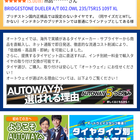
4.38
(5.00点)
mas*******さん
817件
総合評価：
BRIDGESTONE DUELER A/T 002.OWL 235/75R15 109T XL
MINERVA
特設ページは
ブリヂストン国内正規品では設定のないタイヤです。（同サイズだとMTし
こちら!
ミネルバ
かない）インドネシアのブリヂストンでは普通にラインナップとしてある様
です。まだ装着していません。 海外メーカーと比べて耐摩耗性が低いでし
ヨーロッパで愛されて100年。ベルギー発の歴史的グロ
(5.00点)
gmt*******さん
ょうが、性能劣化が少ないという意味で期待しています。
ーバルタイヤブランドMINERVA。ヨーロッパをはじめア
ジアなど世界50ヶ国以上で販売されています。
MAXTREK MAXIMUS M1 245/40R20 99W XL
オートウェイでは、海外で実績があるタイヤメーカー・サプライヤーから商
4.49
品を直輸入し、ネット通販で即日発送、徹底的な流通コスト削減により、
1371件
この価格で質も全然問題無し！ またリピートしたいです。
総合評価：
「低価格・高品質・即納」を可能にしました。
さらに、提携するタイヤピット店に直送すれば、インチ別統一料金で輸入タ
ARMSTRONG
特設ページは
(4.86点)
qol0309さん
イヤの取り付け交換が可能です。
こちら!
アームストロング
タイヤ選び、ご購入、取り付けは安心して『オートウェイ』にお任せくださ
ARMSTRONG BLU-TRAC HP 205/55R16 94W XL
ARMSTRONG（アームストロング）は、アメリカ合衆国
い！
問題なし定期交換しましょう
フロリダ州のマイアミに拠点を置き、最先端の技術と製
オートウェイが選ばれる理由については、以下よりご覧ください！
造施設で、乗用車、商用車のタイヤを製造しています。
4.58
166件
(4.86点)
ike*******さん
総合評価：
MINERVA F205 215/45R17.Z 91Y XL
FEDERAL
特設ページは
価格以上の性能を感じられるコスパ抜群のタイヤでした。グリップ・静粛性
こちら!
フェデラル
ともに想像以上で、街乗りでは安心して走れます。 但し、燃費に関しては
若干心配はしていますが、この値段ではと割り切り、これから様子をみてい
FEDERAL（フェデラル）は、1954年に台湾で設立さ
(5.00点)
pek*******さん
れ、1960年から1979年はブリヂストンと、1981年から
きます。
2000年までは住友ゴム工業（ダンロップ）とそれぞれ技
RADAR Dimax R8+ 275/40R19.Z 105Y XL
術提供を行い、基礎から高度な技術までノウハウを習
得。独自のブランドを築き上げてきました。世界70以上
とても良く助かって居ます。ありがとう御座いました。
の国、100以上の地域に代理店があり、強力なグローバ