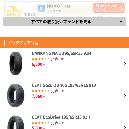
5,030
円
MOMO Tires
特設ページは
純正のPOTENZAランフラットがパンクし緊急で交換。 当然ステアリングは
こちら!
軽い方向に変化したものの 空気圧を合わせていくと軽快さとしっとりした
モモタイヤ
乗り心地・グリップ感が快適に感じた。 新東名120km区間での追い越しや
ステアリングをはじめ、長年のレース経験で培われた技
(5.00点)
jun5さん
峠道でも不安な場面は無かった。 ライフは不明だが、合計で十数万になる
DAVANTI ECOURA HP1 195/65R15 91H
すべての取り扱いブランドを見る
術と経験を取り入れた自動車パーツで有名なイタリアの
純正タイヤに比べ価格もかなり安いため余裕を持った早めの交換を心掛けた
DUNLOP DIREZZA DZ102 235/40R18 91W
ブランドMOMO(モモ)。
4.40点
(11件)
い。
4.53
7,110
円
交換して100Kほどで晴れの日にしか乗れていませんが、静粛性/乗り心地に
835件
総合評価：
満足です。 同一ブランドの同じ銘柄の国内向けに比べ半額以下の価格で、
ピックアップ商品
この性能なら問題ありません。 XL規格が必要ない人なら全然ありだと思い
FINALIST
特設ページは
(5.00点)
hik*******さん
ます。
こちら!
ファイナリスト
NANKANG NA-1 195/65R15 91H
Verthandi VM-S27 15x6.0 45 114.3x5 MGR
FINALIST（ファイナリスト）は、【決勝進出者、最終選
4.54点
(74件)
安価でデザインも気に入りました。
考進出者】を意味し、スポーティなドライビングを楽し
6,590
円
めるタイヤです。
4.32
(4.07点)
ae8*******さん
139件
総合評価：
ENVOY ATERNA 155/65R14 75T
CEAT SecuraDrive 195/65R15 91V
OTANI
特設ページは
耐久性はこれから。 見た目は良いよ
こちら!
4.52点
(19件)
オータニ
7,060
円
天然ゴム生産高No.1のタイで1964年に創業したブラン
(4.57点)
ひろさん
ド「OTANI」 乗用車タイヤから農機タイヤまで様々な製
品を生産する総合タイヤメーカーで、先進的な生産設備
ZEETEX HP6000 ECO 205/45R17 88W XL
を積極導入し、高品質なタイヤを世界120ヶ国以上で販
売しています。
本日タイヤが届きましたので早速交換していただき走行してみましたが、ま
CEAT EcoDrive 195/65R15 91H
4.35
ず乗り出してすぐ感じたのが転がり抵抗がちょっとあるかなってのが第一印
4.53点
34件
(83件)
総合評価：
象でした。 以前付けてたタイヤの時よりちょっと踏み込まないと前に進ま
5,030
円