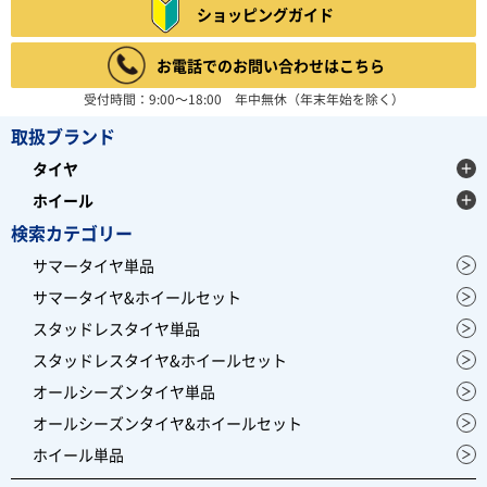
4.67
ショッピングガイド
6件
総合評価：
お電話でのお問い合わせはこちら
BFGOODRICH
ビーエフグッドリッチ
受付時間：9:00～18:00 年中無休（年末年始を除く）
アメリカの大手タイヤメーカーBFGOODRICH(ビーエフ
グッドリッチ)。 現在は世界3大タイヤメーカー、ミシ
取扱ブランド
ュランの1ブランドとして 大型SUV用タイヤを中心に展
開しており、オフロードタイヤは、 ダカールラリー等で
タイヤ
大活躍しています。
レビュー募集中
ホイール
検索カテゴリー
サマータイヤ単品
サマータイヤ&ホイールセット
スタッドレスタイヤ単品
スタッドレスタイヤ&ホイールセット
オールシーズンタイヤ単品
オールシーズンタイヤ&ホイールセット
ホイール単品