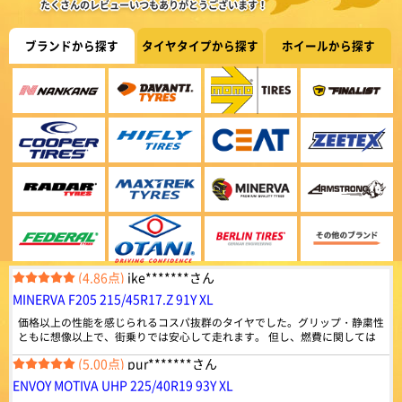
920件
総合評価：
たくさんのレビューいつもありがとうございます！
すが、そうでない方には他を探したほうが良さそうに思えました。
(5.00点)
mas*******さん
ZEETEX
特設ページは
BRIDGESTONE DUELER A/T 002.OWL 235/75R15 109T XL
ブランドから探す
タイヤタイプから探す
ホイールから探す
こちら!
ジーテックス
ブリヂストン国内正規品では設定のないタイヤです。（同サイズだとMTし
ドバイ発のグローバルタイヤブランドZEETEX。 乗用車
かない）インドネシアのブリヂストンでは普通にラインナップとしてある様
からトラック・バス用まで幅広いラインナップを世界85
です。まだ装着していません。 海外メーカーと比べて耐摩耗性が低いでし
ヶ国以上で販売しています。
(5.00点)
gmt*******さん
ょうが、性能劣化が少ないという意味で期待しています。
4.42
MAXTREK MAXIMUS M1 245/40R20 99W XL
960件
総合評価：
この価格で質も全然問題無し！ またリピートしたいです。
Radar
特設ページは
こちら!
レーダー
(4.86点)
qol0309さん
シンガポール発のグローバルタイヤブランドRADAR。
ARMSTRONG BLU-TRAC HP 205/55R16 94W XL
世界初の環境に優しい“カーボンニュートラル承認”を取
得したタイヤブランドです。
問題なし定期交換しましょう
4.45
834件
総合評価：
(4.86点)
ike*******さん
MAXTREK
特設ページは
MINERVA F205 215/45R17.Z 91Y XL
こちら!
マックストレック
価格以上の性能を感じられるコスパ抜群のタイヤでした。グリップ・静粛性
顧客満足度第一で技術革新を続ける急成長ブランドMAX
ともに想像以上で、街乗りでは安心して走れます。 但し、燃費に関しては
TREK（マックストレック）。 世界一流タイヤ工場と並
若干心配はしていますが、この値段ではと割り切り、これから様子をみてい
ぶ技術力を備えており、中国、アメリカ、ヨーロッパな
(5.00点)
pur*******さん
きます。
どの認証も取得。 道路状況に考慮された、さまざまな特
性を持ったタイヤを設計しています。
ENVOY MOTIVA UHP 225/40R19 93Y XL