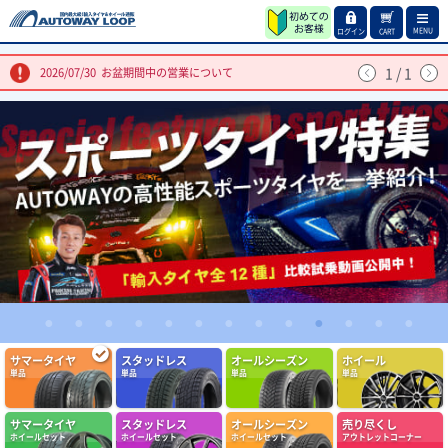
MENU
ログイン
CART
1
/
1
2026/07/30
お盆期間中の営業について
1
2
3
4
5
6
7
8
9
10
11
12
13
(5.00点)
けんさんさん
サマータイヤ
スタッドレス
オールシーズン
ホイール
ENVOY ATERNA 195/60R16 89V
単品
単品
単品
単品
後輪タイヤがスローパンクしてしまった為これを機に気になっていたアテル
ナへの履き替えをしました 車への興味が薄く変化に全くと言っていいほど
気付かない妻が、 交換直後の乗車時に「運転しやすい！車が軽く感じ
サマータイヤ
スタッドレス
オールシーズン
売り尽くし
(4.36点)
eve*******さん
る！」と言っていました 自分はまだ運転してませんが、妻が変化を感じ取
ホイールセット
ホイールセット
ホイールセット
アウトレットコーナー