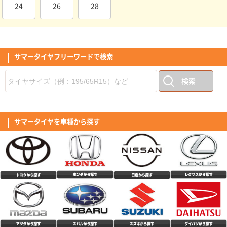
こともない。 ドライの高速コーナーでは路面に吸い付く様にグリップし不
24
26
28
(4.10点)
gua*******さん
安感無し。 外部からの入力をパンと跳ね返すというよりも、マイルドにい
なす方向の性格に感じる。 標準的な静粛性は確保されており、トンネル内
MOMO M-300 225/50R18 99Y XL
でも変なパターンノイズなし。オーディオも普通に視聴可能。 デミング大
賞受賞の底力を感じる。 低価格と認知度の低さから不安に感じるユーザー
購入後、約２週間が、経過しましたが、 静粛性については、以前履いてい
もいると思うが、どうか安心して購入して試して欲しい逸品。
た、 Michelinプライマシー４より、静かに感じます。 今迄、Michelinしか
履いたことがないので、一番 静かなタイヤは、Michelinと思っていました
サマータイヤフリーワードで検索
(4.86点)
hid*******さん
が、 それを上回る静粛性が、この値段で買える事に、 びっくりしておりま
す。 乗り心地に関しては、若干、跳ねる感じはありますが、 気になるほど
NANKANG NS-20 195/50R16 88V XL
の事でもないです。 燃費性能に関しては、若干落ちた感じもありますが、
検索
夏場ということもあり、エアコンの関係もあるかも しれません。 高速性の
前回はKUMHOのタイヤだったのですが、タイヤこうか交換してみて安定感
に関しては、高速道路を、利用していない為、 評価していません 想像して
や静粛性などとても良かったです。 価格も安くコスパは最高だと思いま
いた、性能以上のポテンシャルです。
す。
(5.00点)
ken*******さん
MAXTREK MAXIMUS M2 205/60R16 92V
サマータイヤを車種から探す
値段の割には、良いタイヤだと思います。 思った以上に静粛性は高いと思
います。 ウェット性能に関しては、5.0点としていますが、正直まだ大雨に
は当たっていない為分かりません笑
(4.36点)
ぷくたんさん
MINERVA 209 165/55R15 75H
以前はナンカンタイヤを使用していたが、値段高騰によりこのタイヤにしま
した。 約3年で4万キロ超走ってますが、まだまだスリップまでサインが出
るまではもう少し走れそうです。 残念なところは、2年でタイヤの接地面外
(5.00点)
Tさん
側辺りからヒビが入り出したことです。 昨今の真夏の高温に紫外線量なら
仕方ないのかなと… ちなみにタイヤ側面は紫外線ガードのスプレーを塗布
ENVOY MOTIVA UHP 255/35R20 97Y XL
しているので全然大丈夫でした。