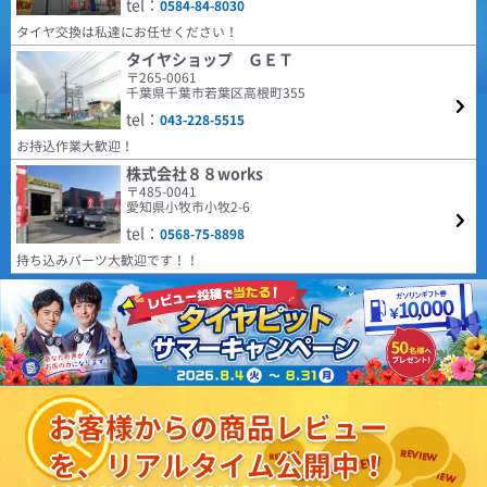
tel：
0584-84-8030
場に提供するべく、2024年に誕生した革新的なタイヤブ
EMBELY S12 14x4.5 45 100x4 GM
ランドです。 ヨーロッパで設計・開発されたタイヤは、
タイヤ交換は私達にお任せください！
モダンなトレッドパターンをラインナップに取り揃え、
早くて良かった。
すべての人により高い価値をもたらすことに絶えず注力
タイヤショップ ＧＥＴ
しています。
〒265-0061
4.70
(5.00点)
sky*******さん
千葉県千葉市若葉区高根町355
25件
総合評価：
tel：
BRIDGESTONE BLIZZAK VRX3 155/65R14 75Q ｽﾀｯﾄﾞﾚｽ
043-228-5515
COOPER
特設ページは
お持込作業大歓迎！
早くて良かった。
こちら!
クーパー
株式会社８８works
〒485-0041
COOPER TIRES（クーパー・タイヤ) は1914年にアメリ
(5.00点)
スーさんさん
愛知県小牧市小牧2-6
カで設立され、乗用車向けラジアルタイヤやSUV用タイ
MINERVA ALL SEASON MASTER 165/60R14 79H XL
ヤの製造・販売を行っています。本社はオハイオ州フィ
tel：
0568-75-8898
ンドレーに所在し、100年以上の歴史を持つタイヤメー
以前から、オートウエイのタイヤ使用、一般道及び 高速道路も120㌔くらい
カーです。同社はグッドイヤーのチームとなっていま
持ち込みパーツ大歓迎です！！
の走行では、国産タイヤと 遜色なく走るし、特に摩耗が大きいわけではあ
す。
りません コストパフォーマンスが良く 以前の車 エブリー ワゴンから、
4.59
(5.00点)
bea*******さん
181件
乗り換えた、中古車もオートウエイの タイヤが装着してました
総合評価：
MAXTREK MAXIMUS M1 165/55R14 72V
HIFLY
特設ページは
綺麗なタイヤでした、また御願いします。外国製でも充分でした。
こちら!
ハイフライ
高次元な品質とコストパフォーマンスの両立を実現し、
(3.08点)
mono45さん
北米、ヨーロッパをはじめ世界各国で販売されている人
お客様からの商品レビュー
気ブランドHIFLY。 アメリカ合衆国運輸省の認定規格で
ZEETEX ZT6000 ECO 215/60R16 95V
あるDOTをはじめ、欧州など各国の基準、規定に合格し
を、リアルタイム公開中！
ています。
感じたのはブレーキの制動距離が伸びたように感じました。それとグリップ
4.38
力は国産と比較しても劣りますね。街中をメインにする方にはおすすめしま