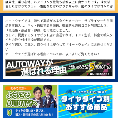
4.39
817件
静粛性、乗り心地、ハンドリング性能も想像以上に良かったです。 まだ装
総合評価：
着したばかりでウェット性能などはわかりませんが、前のタイヤがゴムの劣
化で乗り心地が悪かったのでタイヤ交換して快適です。 純正タイヤに比べ
MINERVA
特設ページは
(3.57点)
チープインパクトさん
価格もかなり安いため次回は早めの交換をしたい。
こちら!
ミネルバ
DAVANTI DX390 195/65R15 91H
オートウェイでは、海外で実績があるタイヤメーカー・サプライヤーから商
ヨーロッパで愛されて100年。ベルギー発の歴史的グロ
品を直輸入し、ネット通販で即日発送、徹底的な流通コスト削減により、
4年使ってますが、タフです。
ーバルタイヤブランドMINERVA。ヨーロッパをはじめア
「低価格・高品質・即納」を可能にしました。
ジアなど世界50ヶ国以上で販売されています。
さらに、提携するタイヤピット店に直送すれば、インチ別統一料金で輸入タ
4.49
1371件
(5.00点)
けんさんさん
総合評価：
イヤの取り付け交換が可能です。
タイヤ選び、ご購入、取り付けは安心して『オートウェイ』にお任せくださ
ENVOY ATERNA 195/60R16 89V
い！
ARMSTRONG
特設ページは
後輪タイヤがスローパンクしてしまった為これを機に気になっていたアテル
こちら!
オートウェイが選ばれる理由については、以下よりご覧ください！
アームストロング
ナへの履き替えをしました 車への興味が薄く変化に全くと言っていいほど
気付かない妻が、 交換直後の乗車時に「運転しやすい！車が軽く感じ
ARMSTRONG（アームストロング）は、アメリカ合衆国
(4.36点)
eve*******さん
フロリダ州のマイアミに拠点を置き、最先端の技術と製
る！」と言っていました 自分はまだ運転してませんが、妻が変化を感じ取
造施設で、乗用車、商用車のタイヤを製造しています。
れるレベルで乗り心地が良くなるのは本当にビックリしました 耐久性はこ
ZEETEX ZT6000 ECO 155/70R13 75T
4.58
れからですが、しばらく使ってみてからもう1台へも履かせてみようと思っ
166件
総合評価：
てます
リピート買い換えです。前回購入で悪くないので買いました。取付ショップ
も良く丁寧な作業でお勧めです。
FEDERAL
特設ページは
(5.00点)
tom*******さん
こちら!
フェデラル
RADAR Dimax R8+ 255/40R19.Z 100Y XL
FEDERAL（フェデラル）は、1954年に台湾で設立さ
れ、1960年から1979年はブリヂストンと、1981年から
このタイヤ、価格の割にたいへんグリップの良い感じ。 乗り心地も良いで
2000年までは住友ゴム工業（ダンロップ）とそれぞれ技
す。 前輪と後輪のタイヤサイズが違う車に装着しました。
術提供を行い、基礎から高度な技術までノウハウを習
得。独自のブランドを築き上げてきました。世界70以上
(4.00点)
shu*******さん
の国、100以上の地域に代理店があり、強力なグローバ