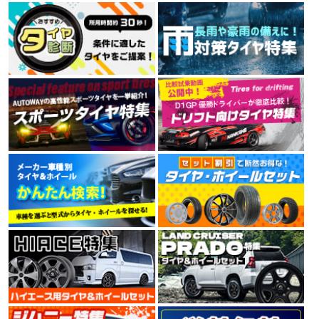
MINERVA F205 195/45R17.Z 85W XL
ルネットワークを持つタイヤメーカーです。
4.00
中古車購入時に装着されていたタイヤがパンクによるサイドウォールの破損
7件
総合評価：
で泣く泣く4本交換。 口コミの良いミネルバを購入して履いた所、コスパ良
すぎでは！？と感動するくらい良かったです。 まだ交換して2週間程なので
TRAVELSTAR
評価はオール4にしておきました。 これはお勧めですよ。
トラベルスター
TRAVELSTAR（トラベルスター）は、アメリカに拠点を
置くブランドです。高品質でコストパフォーマンスを両
立し、北米市場の規準、規定に合格しています。
4.44
16件
総合評価：
KENDA
ケンダ
KENDA（ケンダ）は、世界150か国以上に愛用されるワ
ールドブランドタイヤで、街乗り、オフロードから本格
レーシングタイヤまで高品質なタイヤをリーズナブルな
価格で提供しています。台湾、中国、ベトナムに7工場
を展開し、すべてでISO9001を取得。環境にも配慮した
製造設備で技術と生産性を高め、より価格競争力のある
製品を市場に送りだしています。
4.35
9件
総合評価：
NITTO
特設ページは
こちら!
ニットー