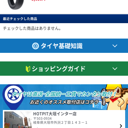
れからなので こちらも★一つマイナスしました。 気になった点 ・他のレ
全般的に満足しています。以前より静かだし、乗り心地も良いです。転がり
ビューでもありましたが、まだ馴染んでいないためか、 装着２日で約１
抵抗は小さいと感じます。
BERLIN
特設ページは
こちら!
０％程、空気圧が低下しました。 再調整して様子を見たいと思います。
ベルリン
(5.00点)
かじっさん
・ホイールウェイトがこれまでよりかなり多めに感じました。 取付条
最近チェックした商品
Berlin Tiresは世界をリードしてきた自動車大国ドイツの
DAVANTI ECOURA HP1 195/65R15 91H
件や個体差もあると思うので、こちらも今後の状態を見ていきたいです。
ARMSTRONG BLU-TRAC PC 185/65R15 88H
新鋭タイヤブランドです。 2019年にドイツで設計され
4.40点
(11件)
た最初の製品をリリースして以来、最新の設備で製造さ
チェックした商品はありません。
車検が近く履き替えました。４ヶ月経ちましたが普通に乗るには問題無いの
7,110
円
れる高品質な商品群は現地でも受け入れられ、西ヨーロ
で次も有りかと思います。
ッパを中心にファンを増やし続けています。
4.61
(5.00点)
デラックスさん
3件
タイヤ基礎知識
総合評価：
RADAR Dimax ICE 205/60R16 96T XL ｽﾀｯﾄﾞﾚｽ
NANKANG NA-1 195/65R15 91H
CEAT
特設ページは
日常の使用に問題なし。ピッタリと地面を感じるので安心して運転できま
4.54点
(74件)
こちら!
シアット
す。
6,590
円
ショッピングガイド
1958年に設立されたCEAT（シアット）は、インドを代
(4.29点)
mak*******さん
表するタイヤブランドであり、RPGグループのフラッグ
シップカンパニーです。1983年にヨコハマタイヤと提
MINERVA ECOSPEED2 SUV 215/60R17 100V XL
携。2024年の世界タイヤメーカーランキングでは、売上
購入から約1年装着した感想です。 車種はマツダMPV。 装着から約1.0万
額15.7億ドルで20位となっており、販売網は世界110ヶ
キロ走っています。性能に問題が無くコスパから考えても優れたタイヤだと
国以上でワールドクラスの製品とサービスを提供してい
タイヤは直送･全国統一工賃でカンタン取付！
思います。1点気になる点が燃費が少し悪くなったのかな？と感じます。空
ます。
(4.43点)
hir*******さん
4.48
気圧等で少しは燃費が良くなるのでしょうか。
155件
お近くのオススメ取付店はコチラ
総合評価：
GOODYEAR EfficientGrip Comfort 195/45R17 81W
街乗りで不満は無いと思う。 乗り心地は良い、ロードノイズは静か 生産国
ENVOY
特設ページは
HOTPIT大垣インター店
は日本製でこの値段なら文句は無いと思う。
こちら!
〒503-0934
エンボイ
岐阜県大垣市外渕２丁目１４３－１
(5.00点)
sky*******さん
ENVOY（エンボイ）は、比類のない価値と品質を世界市