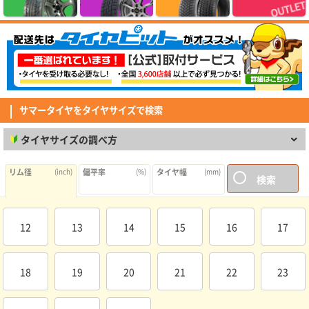
れるレベルで乗り心地が良くなるのは本当にビックリしました 耐久性はこ
ZEETEX ZT6000 ECO 155/70R13 75T
れからですが、しばらく使ってみてからもう1台へも履かせてみようと思っ
てます
リピート買い換えです。前回購入で悪くないので買いました。取付ショップ
も良く丁寧な作業でお勧めです。
(5.00点)
tom*******さん
RADAR Dimax R8+ 255/40R19.Z 100Y XL
このタイヤ、価格の割にたいへんグリップの良い感じ。 乗り心地も良いで
す。 前輪と後輪のタイヤサイズが違う車に装着しました。
サマータイヤをタイヤサイズで検索
(4.00点)
shu*******さん
タイヤサイズの調べ方
MINERVA F205 195/45R17.Z 85W XL
中古車購入時に装着されていたタイヤがパンクによるサイドウォールの破損
で泣く泣く4本交換。 口コミの良いミネルバを購入して履いた所、コスパ良
リム径
(inch)
偏平率
(%)
タイヤ幅
(mm)
検索
すぎでは！？と感動するくらい良かったです。 まだ交換して2週間程なので
(5.00点)
tak*******さん
評価はオール4にしておきました。 これはお勧めですよ。
CEAT EcoDrive 185/65R15 92T XL
対応が早くて良かった
12
13
14
15
16
17
(4.33点)
パナマニさん
18
19
20
21
22
23
CEAT SecuraDrive 215/55R18 99V XL
トータルバランスとコスパに優れたコンフォートタイヤ。 キビキビとした
敏捷性はないものの、しっとりとした走行感で疲れにくく反応が曖昧過ぎる