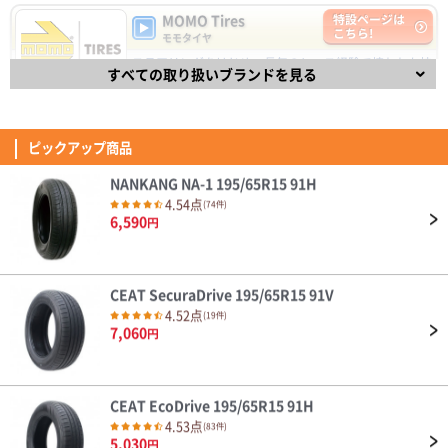
5,030
円
象でした。 以前付けてたタイヤの時よりちょっと踏み込まないと前に進ま
MOMO Tires
特設ページは
(4.71点)
cad*******さん
ない感じでした。 それと高速走行時に少しロードノイズ音が聞こえるなっ
こちら!
モモタイヤ
ても感じました。 乗り心地は抜群に良かったです。
MOMO M-300 245/45R20.Z 103Y XL
ステアリングをはじめ、長年のレース経験で培われた技
以前使っていた１８インチホイールから ２０インチへアップし、それに伴
DAVANTI ECOURA HP1 195/65R15 91H
すべての取り扱いブランドを見る
術と経験を取り入れた自動車パーツで有名なイタリアの
い４５タイヤに変えました。 タイヤが薄くなった分、乗り心地が少し犠牲
ブランドMOMO(モモ)。
4.40点
(11件)
になりましたが 見た目は凄くカッコよくなり満足してます。 ２０インチだ
4.53
7,110
円
(4.50点)
しんいちさん
835件
とタイヤ代だけで普通は高額になりますが おもったほど高くなくリーズナ
総合評価：
ブルでお得感を感じてます。 この金額ならすり減ったらすぐ交換したいと
MINERVA F205 205/40R18 86Y XL
ピックアップ商品
思います。 いい買い物ができた。
FINALIST
特設ページは
ミネルバのリピートです！ 前回は17インチ、今回は18インチを購入しまし
こちら!
ファイナリスト
NANKANG NA-1 195/65R15 91H
た。 このタイヤ乗り心地良いし、静粛性も高い、ウェット路面でも接地感
あるし、ドライでのグリップも満足できる。 何より耐久性あるのもポイン
FINALIST（ファイナリスト）は、【決勝進出者、最終選
4.54点
(74件)
(4.14点)
rol*******さん
トです。 高級なタイヤなら当然かもしれないけど、安いのに十分満足でき
考進出者】を意味し、スポーティなドライビングを楽し
6,590
円
るのが素晴らしいです。 本当にコスパの良いタイヤだと思います！
めるタイヤです。
BRIDGESTONE TECHNO SPORTS 225/45R18 95V XL
4.32
139件
総合評価：
値段の割には、満足できるタイヤです。
CEAT SecuraDrive 195/65R15 91V
OTANI
特設ページは
(4.57点)
r.y*******さん
こちら!
4.52点
(19件)
オータニ
7,060
ENVOY MOTIVA UHP 245/45R20 103Y XL
円
天然ゴム生産高No.1のタイで1964年に創業したブラン
ド「OTANI」 乗用車タイヤから農機タイヤまで様々な製
走行500キロ程度でのレビュー 以前のタイヤ RADAR Dimax R8+ ドライ性
品を生産する総合タイヤメーカーで、先進的な生産設備
能 全く問題なしです。 ウェット性能 未走行なので、★一つマイナスし
を積極導入し、高品質なタイヤを世界120ヶ国以上で販
ました。 高速性能 制限速度＋αで走行しても全く問題無しです。 静粛性
売しています。
(4.50点)
qqs*******さん
CEAT EcoDrive 195/65R15 91H
以前のタイヤよりかなり静かに感じます。 高速道路でも、走行音が気
4.35
になることはありませんでした。 乗り心地 以前のタイヤより柔らかく感
4.53点
GOODYEAR EfficientGrip ECO EG02 175/65R15 84H
34件
(83件)
総合評価：
じ、乗り心地は良くなったと感じます。 燃費性能、ライフについては、こ
5,030
円