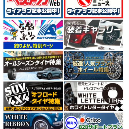
4.54
125件
総合評価：
GOODYEAR
特設ページは
こちら!
グッドイヤー
世界三大タイヤメーカーの一社GOODYEAR（グッドイヤ
ー）。 1898年に米国で創業して以来、120年以上にわた
ってタイヤを製造しています。 ユーザーニーズを満たす
高品質な製品の生産、環境や人々の未来を考えた技術
で、 今もなお、進化を続けるタイヤメーカーです。
4.66
112件
総合評価：
CONTINENTAL
コンチネンタル
コンチネンタルタイヤは、1世紀以上にわたりヨーロッ
パの走りを支え、クルマの進化と共に信頼の歴史を重ね
てきたタイヤメーカーです。最高水準の性能を保証する
ために、多くの自動車メーカーの厳しいテストに合格し
ています。さらに、最新のタイヤメーカー世界販売シェ
アランキング第4位の実績をもっています。
4.58
6件
総合評価：
PIRELLI
ピレリ