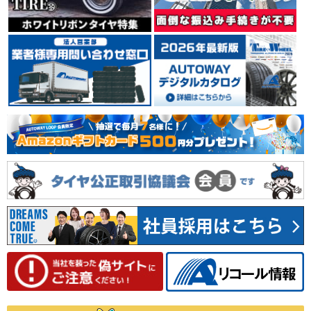
イタリア ミラノに本社を置くタイヤメーカーPIRELLI
（ピレリ）。 世界タイヤメーカー別シェアランキングで
は、上位の実績を誇っています。 輸入車、特に欧州車の
純正タイヤに多く採用され、その装着車種は、スーパー
カーからコンパクトカーまで幅広く、 自動車メーカーか
らの信頼も厚いタイヤメーカーです。
4.39
35件
総合評価：
YOKOHAMA
ヨコハマ
日本を代表するタイヤメーカーのひとつYOKOHAMA
（ヨコハマ）。 1917年の創業以来、タイヤをはじめ、
工業用品、スポーツ用品等、数々の製品を世に送り出し
てきました。 1954年には、日本初のチューブレスタイ
ヤを生産。 常に技術の先端に挑戦し、新しい価値を創り
出しながら成長し続けています。
4.66
78件
総合評価：
MICHELIN
ミシュラン
フランスの大手タイヤメーカーMICHELIN(ミシュラン)。
世界3大タイヤメーカーの1社。安全性、快適性、耐久性
に優れたバランス設計に定評があり、世界のさまざまな
カーメーカーに純正装着タイヤとして採用されていま
す。