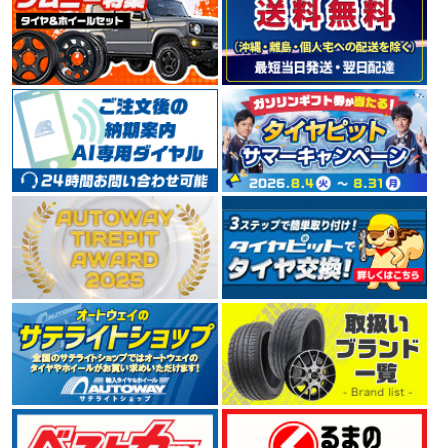
TOYOタイヤの海外輸出向けブランドNITTO（ニット
ー）。 米国でコアなファンに支持を受けており、デザイ
ン性、革新性をコンセプトとした、ラグジュアリースポ
ーツカーやSUV向けの大口径タイヤが充実しています。
4.55
150件
総合評価：
DUNLOP
ダンロップ
世界的大手タイヤメーカーDUNLOP（ダンロップ）。 1
909年に日本でゴム製品の製造を開始し、1913年には日
本初となる自動車用タイヤを製造しました。 ハイドロプ
レーニング現象の解明や新技術の開発など、 常に利用者
へ安全を提供するために惜しみない努力を傾注していま
す。
4.49
137件
総合評価：
BRIDGESTONE
ブリヂストン
世界でもトップクラスのタイヤメーカーBRIDGESTONE
（ブリヂストン）。 「世界最高の品質で社会に貢献」を
不変の使命として掲げ、 1930年の第一号タイヤ誕生か
ら2005年には数あるタイヤメーカーの中から、世界トッ
プシェアとなりました。 今もなお業界最大手として技術
革新に余念がありません。