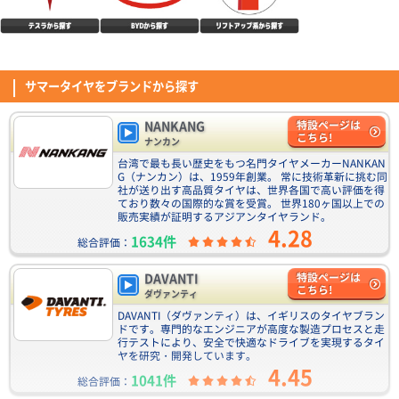
Verthandi VM-S27 15x6.0 45 114.3x5 MGR
安価でデザインも気に入りました。
DAVANTI ECOURA HP1 195/65R15 91H
(4.07点)
ae8*******さん
サマータイヤをブランドから探す
4.40点
(11件)
ENVOY ATERNA 155/65R14 75T
7,110
円
耐久性はこれから。 見た目は良いよ
NANKANG
特設ページは
こちら!
ナンカン
(3.57点)
Yamachikovさん
台湾で最も長い歴史をもつ名門タイヤメーカーNANKAN
NANKANG NA-1 195/65R15 91H
G（ナンカン）は、1959年創業。 常に技術革新に挑む同
DAVANTI DX640 235/40R18.Z 95W XL
4.54点
(74件)
社が送り出す高品質タイヤは、世界各国で高い評価を得
6,590
円
ており数々の国際的な賞を受賞。 世界180ヶ国以上での
前回はDAVANTIのPROTOURA SPORTを履いていて、DAVANTIが信頼できる
販売実績が証明するアジアンタイヤランド。
と思ったので今回もDAVANTIにしました。 DX640はとにかく価格が安いの
4.28
で助かります。 取付店で取り付けてもらい、空気圧はフロント290kpaリア
1634件
総合評価：
(4.50点)
しゅうじさん
280kpaで調整してもらいました。 性能は全体的にPROTOURA SPORTの下
位互換です。 少しグニャ感があります。静粛性はPROTOURA SPORTより
CEAT SecuraDrive 195/65R15 91V
ENVOY ATERNA 185/55R16 83V
DAVANTI
特設ページは
も静かな気もしますが、スポーツタイヤ相応の音です。 ガッツリ攻めた走
4.52点
(19件)
こちら!
りをする人には向きませんが、コストを抑えてそこそこの性能が欲しい人に
価格が手頃で口コミが良いものを考えこの商品にたどりつきました。 実際
ダヴァンティ
7,060
円
は良いかもしれません。 この価格帯でもリムガード付いてるのはありがた
の体感は、特に印象に残ったのものとして、乗り心地が良く、ロードノイズ
DAVANTI（ダヴァンティ）は、イギリスのタイヤブラン
いです。
も少く 感じました。 まだ走行距離が短いので、長期間使用した印象は分か
ドです。専門的なエンジニアが高度な製造プロセスと走
(4.57点)
ひろさん
りません。
行テストにより、安全で快適なドライブを実現するタイ
ZEETEX HP6000 ECO 205/45R17 88W XL
ヤを研究・開発しています。
CEAT EcoDrive 195/65R15 91H
4.45
本日タイヤが届きましたので早速交換していただき走行してみましたが、ま
1041件
総合評価：
4.53点
(83件)
ず乗り出してすぐ感じたのが転がり抵抗がちょっとあるかなってのが第一印