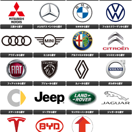
装着して100キロ程走行しました。静粛性、乗り心地、ハンドリング性能も
想像以上に良かったです。4本購入し今回はフロントに245/35r20、リアに
255/35r20を履かせました。またサイドウォール骨格も2プライで、かなり
(4.50点)
ノボルくんさん
コスパは高いように感じます。
DUNLOP DIREZZA DZ102 205/45R17 84W
9月の値上げ前に交換しました、コストパフォーマンスがとても良く面白い
タイヤではないかと思います
(5.00点)
ko0*******さん
ENVOY TORDERA H/T 225/60R18 104V XL
タイヤ交換して日は経ってませんが ドライ性能はいいと思います。 以前は
MICHELIN CROSSCLIMATE SUVを装着していましたが、あまり変わりなく
問題ないと思います。 ロードノイズに関しては若干気になるかなーとは思
(4.42点)
hir*******さん
いますが 概ね問題ありません。音楽をかけていれば気にならないかと。 耐
久性は分かりませんが、値段の安さを考えたら良い商品だと思います。
ENVOY MOTIVA UHP 255/35R19 96Y XL
純正のPOTENZAランフラットがパンクし緊急で交換。 当然ステアリングは
軽い方向に変化したものの 空気圧を合わせていくと軽快さとしっとりした
乗り心地・グリップ感が快適に感じた。 新東名120km区間での追い越しや
(5.00点)
jun5さん
峠道でも不安な場面は無かった。 ライフは不明だが、合計で十数万になる
純正タイヤに比べ価格もかなり安いため余裕を持った早めの交換を心掛けた
DUNLOP DIREZZA DZ102 235/40R18 91W
い。
交換して100Kほどで晴れの日にしか乗れていませんが、静粛性/乗り心地に
満足です。 同一ブランドの同じ銘柄の国内向けに比べ半額以下の価格で、
この性能なら問題ありません。 XL規格が必要ない人なら全然ありだと思い
(5.00点)
hik*******さん
ます。