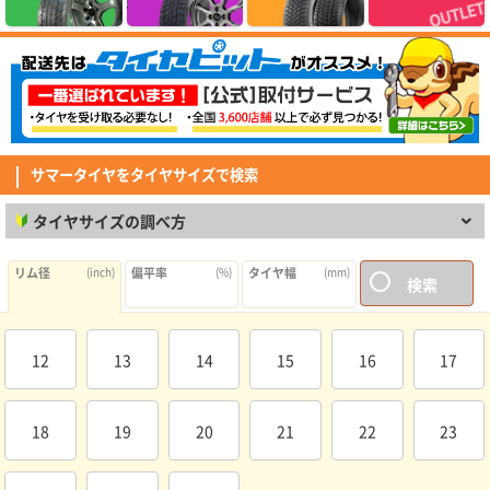
MINERVA F205 215/45R17.Z 91Y XL
価格以上の性能を感じられるコスパ抜群のタイヤでした。グリップ・静粛性
ともに想像以上で、街乗りでは安心して走れます。 但し、燃費に関しては
若干心配はしていますが、この値段ではと割り切り、これから様子をみてい
(5.00点)
pek*******さん
きます。
RADAR Dimax R8+ 275/40R19.Z 105Y XL
とても良く助かって居ます。ありがとう御座いました。
サマータイヤをタイヤサイズで検索
(5.00点)
sig*******さん
タイヤサイズの調べ方
MINERVA 209 165/60R15 81T XL
素早い対応ありがとうございました びっくりするくらい早く届きました
リム径
(inch)
偏平率
(%)
タイヤ幅
(mm)
検索
(4.29点)
mav*******さん
GOODYEAR EfficientGrip Comfort 215/45R18 93W XL
純正タイヤからの取り替え。静寂性、グリップ、乗り心地など問題なく満足
12
13
14
15
16
17
しています。日本製ということも安心材料の1つでした。
(4.14点)
mim*******さん
18
19
20
21
22
23
MAXTREK MAXIMUS M2 185/65R15 88H
走行距離はそこまでなかったが、経年の関係で交換。過去2回も同じメーカ
ーだったので不安はありません。 盆前に交換出来て良かったです。 性能は