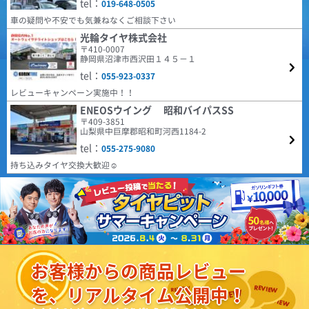
tel：
019-648-0505
場に提供するべく、2024年に誕生した革新的なタイヤブ
件や個体差もあると思うので、こちらも今後の状態を見ていきたいです。
ARMSTRONG BLU-TRAC PC 185/65R15 88H
ランドです。 ヨーロッパで設計・開発されたタイヤは、
車の疑問や不安でも気兼ねなくご相談下さい
モダンなトレッドパターンをラインナップに取り揃え、
車検が近く履き替えました。４ヶ月経ちましたが普通に乗るには問題無いの
すべての人により高い価値をもたらすことに絶えず注力
光輪タイヤ株式会社
で次も有りかと思います。
しています。
〒410-0007
4.68
(5.00点)
デラックスさん
静岡県沼津市西沢田１４５－１
22件
総合評価：
tel：
RADAR Dimax ICE 205/60R16 96T XL ｽﾀｯﾄﾞﾚｽ
055-923-0337
COOPER
特設ページは
レビューキャンペーン実施中！！
日常の使用に問題なし。ピッタリと地面を感じるので安心して運転できま
こちら!
す。
クーパー
ENEOSウイング 昭和バイパスSS
〒409-3851
COOPER TIRES（クーパー・タイヤ) は1914年にアメリ
(4.29点)
mak*******さん
山梨県中巨摩郡昭和町河西1184-2
カで設立され、乗用車向けラジアルタイヤやSUV用タイ
MINERVA ECOSPEED2 SUV 215/60R17 100V XL
ヤの製造・販売を行っています。本社はオハイオ州フィ
tel：
055-275-9080
ンドレーに所在し、100年以上の歴史を持つタイヤメー
購入から約1年装着した感想です。 車種はマツダMPV。 装着から約1.0万
カーです。同社はグッドイヤーのチームとなっていま
持ち込みタイヤ交換大歓迎☺
キロ走っています。性能に問題が無くコスパから考えても優れたタイヤだと
す。
思います。1点気になる点が燃費が少し悪くなったのかな？と感じます。空
4.59
(4.43点)
hir*******さん
181件
気圧等で少しは燃費が良くなるのでしょうか。
総合評価：
GOODYEAR EfficientGrip Comfort 195/45R17 81W
HIFLY
特設ページは
街乗りで不満は無いと思う。 乗り心地は良い、ロードノイズは静か 生産国
こちら!
ハイフライ
は日本製でこの値段なら文句は無いと思う。
高次元な品質とコストパフォーマンスの両立を実現し、
(5.00点)
sky*******さん
北米、ヨーロッパをはじめ世界各国で販売されている人
お客様からの商品レビュー
気ブランドHIFLY。 アメリカ合衆国運輸省の認定規格で
EMBELY S12 14x4.5 45 100x4 GM
あるDOTをはじめ、欧州など各国の基準、規定に合格し
を、リアルタイム公開中！
ています。
早くて良かった。
4.38