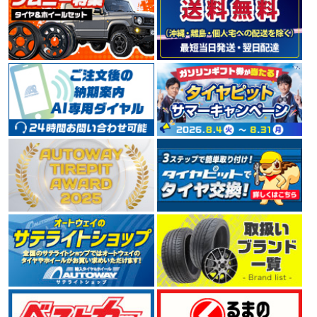
TOYOタイヤの海外輸出向けブランドNITTO（ニット
ー）。 米国でコアなファンに支持を受けており、デザイ
ン性、革新性をコンセプトとした、ラグジュアリースポ
ーツカーやSUV向けの大口径タイヤが充実しています。
4.55
150件
総合評価：
DUNLOP
ダンロップ
世界的大手タイヤメーカーDUNLOP（ダンロップ）。 1
909年に日本でゴム製品の製造を開始し、1913年には日
本初となる自動車用タイヤを製造しました。 ハイドロプ
レーニング現象の解明や新技術の開発など、 常に利用者
へ安全を提供するために惜しみない努力を傾注していま
す。
4.49
135件
総合評価：
BRIDGESTONE
ブリヂストン
世界でもトップクラスのタイヤメーカーBRIDGESTONE
（ブリヂストン）。 「世界最高の品質で社会に貢献」を
不変の使命として掲げ、 1930年の第一号タイヤ誕生か
ら2005年には数あるタイヤメーカーの中から、世界トッ
プシェアとなりました。 今もなお業界最大手として技術
革新に余念がありません。