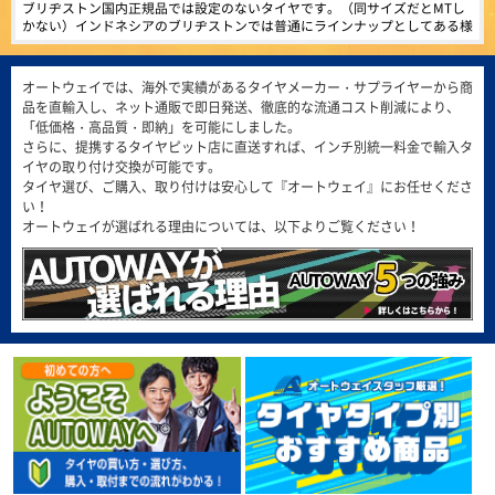
4.39
816件
ブリヂストン国内正規品では設定のないタイヤです。（同サイズだとMTし
総合評価：
かない）インドネシアのブリヂストンでは普通にラインナップとしてある様
です。まだ装着していません。 海外メーカーと比べて耐摩耗性が低いでし
MINERVA
特設ページは
(5.00点)
gmt*******さん
ょうが、性能劣化が少ないという意味で期待しています。
こちら!
ミネルバ
MAXTREK MAXIMUS M1 245/40R20 99W XL
オートウェイでは、海外で実績があるタイヤメーカー・サプライヤーから商
ヨーロッパで愛されて100年。ベルギー発の歴史的グロ
品を直輸入し、ネット通販で即日発送、徹底的な流通コスト削減により、
この価格で質も全然問題無し！ またリピートしたいです。
ーバルタイヤブランドMINERVA。ヨーロッパをはじめア
「低価格・高品質・即納」を可能にしました。
ジアなど世界50ヶ国以上で販売されています。
さらに、提携するタイヤピット店に直送すれば、インチ別統一料金で輸入タ
4.49
1371件
(4.86点)
qol0309さん
総合評価：
イヤの取り付け交換が可能です。
タイヤ選び、ご購入、取り付けは安心して『オートウェイ』にお任せくださ
ARMSTRONG BLU-TRAC HP 205/55R16 94W XL
い！
ARMSTRONG
特設ページは
問題なし定期交換しましょう
こちら!
オートウェイが選ばれる理由については、以下よりご覧ください！
アームストロング
ARMSTRONG（アームストロング）は、アメリカ合衆国
(4.86点)
ike*******さん
フロリダ州のマイアミに拠点を置き、最先端の技術と製
造施設で、乗用車、商用車のタイヤを製造しています。
MINERVA F205 215/45R17.Z 91Y XL
4.58
166件
総合評価：
価格以上の性能を感じられるコスパ抜群のタイヤでした。グリップ・静粛性
ともに想像以上で、街乗りでは安心して走れます。 但し、燃費に関しては
若干心配はしていますが、この値段ではと割り切り、これから様子をみてい
FEDERAL
特設ページは
(5.00点)
pek*******さん
きます。
こちら!
フェデラル
RADAR Dimax R8+ 275/40R19.Z 105Y XL
FEDERAL（フェデラル）は、1954年に台湾で設立さ
れ、1960年から1979年はブリヂストンと、1981年から
とても良く助かって居ます。ありがとう御座いました。
2000年までは住友ゴム工業（ダンロップ）とそれぞれ技
術提供を行い、基礎から高度な技術までノウハウを習
得。独自のブランドを築き上げてきました。世界70以上
(5.00点)
sig*******さん
の国、100以上の地域に代理店があり、強力なグローバ