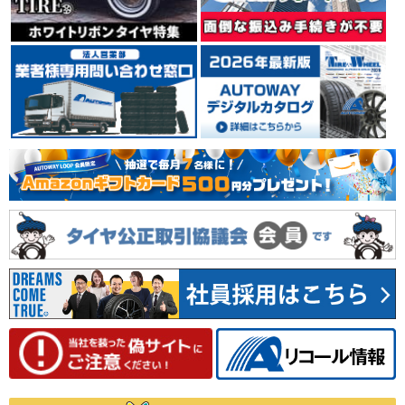
イタリア ミラノに本社を置くタイヤメーカーPIRELLI
（ピレリ）。 世界タイヤメーカー別シェアランキングで
は、上位の実績を誇っています。 輸入車、特に欧州車の
純正タイヤに多く採用され、その装着車種は、スーパー
カーからコンパクトカーまで幅広く、 自動車メーカーか
らの信頼も厚いタイヤメーカーです。
4.39
35件
総合評価：
YOKOHAMA
ヨコハマ
日本を代表するタイヤメーカーのひとつYOKOHAMA
（ヨコハマ）。 1917年の創業以来、タイヤをはじめ、
工業用品、スポーツ用品等、数々の製品を世に送り出し
てきました。 1954年には、日本初のチューブレスタイ
ヤを生産。 常に技術の先端に挑戦し、新しい価値を創り
出しながら成長し続けています。
4.66
78件
総合評価：
MICHELIN
ミシュラン
フランスの大手タイヤメーカーMICHELIN(ミシュラン)。
世界3大タイヤメーカーの1社。安全性、快適性、耐久性
に優れたバランス設計に定評があり、世界のさまざまな
カーメーカーに純正装着タイヤとして採用されていま
す。