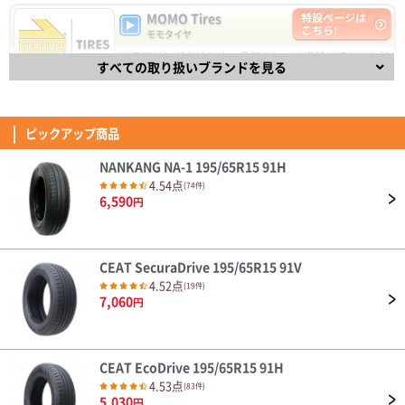
5,030
円
乗り心地・グリップ感が快適に感じた。 新東名120km区間での追い越しや
MOMO Tires
特設ページは
(5.00点)
jun5さん
峠道でも不安な場面は無かった。 ライフは不明だが、合計で十数万になる
こちら!
モモタイヤ
純正タイヤに比べ価格もかなり安いため余裕を持った早めの交換を心掛けた
DUNLOP DIREZZA DZ102 235/40R18 91W
い。
ステアリングをはじめ、長年のレース経験で培われた技
交換して100Kほどで晴れの日にしか乗れていませんが、静粛性/乗り心地に
DAVANTI ECOURA HP1 195/65R15 91H
すべての取り扱いブランドを見る
術と経験を取り入れた自動車パーツで有名なイタリアの
満足です。 同一ブランドの同じ銘柄の国内向けに比べ半額以下の価格で、
ブランドMOMO(モモ)。
4.40点
(11件)
この性能なら問題ありません。 XL規格が必要ない人なら全然ありだと思い
4.53
7,110
円
(5.00点)
hik*******さん
835件
ます。
総合評価：
Verthandi VM-S27 15x6.0 45 114.3x5 MGR
ピックアップ商品
FINALIST
特設ページは
安価でデザインも気に入りました。
こちら!
ファイナリスト
NANKANG NA-1 195/65R15 91H
FINALIST（ファイナリスト）は、【決勝進出者、最終選
4.54点
(74件)
(4.07点)
ae8*******さん
考進出者】を意味し、スポーティなドライビングを楽し
6,590
円
めるタイヤです。
ENVOY ATERNA 155/65R14 75T
4.32
139件
総合評価：
耐久性はこれから。 見た目は良いよ
CEAT SecuraDrive 195/65R15 91V
OTANI
特設ページは
(4.57点)
ひろさん
こちら!
4.52点
(19件)
オータニ
7,060
ZEETEX HP6000 ECO 205/45R17 88W XL
円
天然ゴム生産高No.1のタイで1964年に創業したブラン
ド「OTANI」 乗用車タイヤから農機タイヤまで様々な製
本日タイヤが届きましたので早速交換していただき走行してみましたが、ま
品を生産する総合タイヤメーカーで、先進的な生産設備
ず乗り出してすぐ感じたのが転がり抵抗がちょっとあるかなってのが第一印
を積極導入し、高品質なタイヤを世界120ヶ国以上で販
象でした。 以前付けてたタイヤの時よりちょっと踏み込まないと前に進ま
売しています。
(4.71点)
cad*******さん
CEAT EcoDrive 195/65R15 91H
ない感じでした。 それと高速走行時に少しロードノイズ音が聞こえるなっ
4.35
ても感じました。 乗り心地は抜群に良かったです。
4.53点
MOMO M-300 245/45R20.Z 103Y XL
34件
(83件)
総合評価：
5,030
円