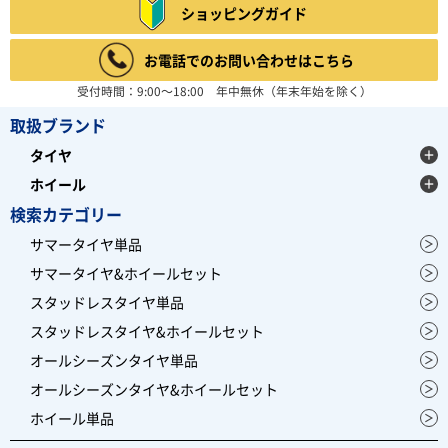
4.67
ショッピングガイド
6件
総合評価：
お電話でのお問い合わせはこちら
BFGOODRICH
ビーエフグッドリッチ
受付時間：9:00～18:00 年中無休（年末年始を除く）
アメリカの大手タイヤメーカーBFGOODRICH(ビーエフ
グッドリッチ)。 現在は世界3大タイヤメーカー、ミシ
取扱ブランド
ュランの1ブランドとして 大型SUV用タイヤを中心に展
開しており、オフロードタイヤは、 ダカールラリー等で
タイヤ
大活躍しています。
レビュー募集中
ホイール
検索カテゴリー
サマータイヤ単品
サマータイヤ&ホイールセット
スタッドレスタイヤ単品
スタッドレスタイヤ&ホイールセット
オールシーズンタイヤ単品
オールシーズンタイヤ&ホイールセット
ホイール単品