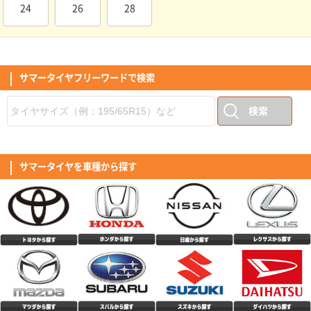
取り替えたばかりなので暫定です。
24
26
28
(5.00点)
こまこまさん
MINERVA ALL SEASON MASTER 165/55R15 75H
中古で購入した車のタイヤの溝がヤバかったので交換しなくてはいけないと
思い、以前利用したここで購入に至りました。偶然に以前購入したメーカー
が一緒で特に不満もなかったので今回は初めてオールタイヤシーズンタイヤ
サマータイヤフリーワードで検索
(4.50点)
mag*******さん
の購入にしました。 コストパフォーマンスも良く取り付け工賃も軽自動車
とは言えバルブ交換、廃タイヤ引取り、窒素ガス注入でも10500円と安くト
RADAR Dimax SPORT 225/50R17 98Y XL
ータル的に35000円を切りました。8/1からタイヤが値上がるため、タイミ
検索
ングも良かったです。 年に数回程度しか雪が降らないためこのクラスのタ
他の方も書かれてますが、転がりが良いような感がします。特にスタートし
イヤで良いかなと思います。素人ながらロードノイズや道路の凹凸も気にな
てから、巡航回転になった際、あっ。と感じるほどです｢個人の感想｣ タイ
らないです。高速はまだ走っていませんが、街乗り中心なら問題ないです。
ヤのロゴに、スポーツと記載ありますが、乗り心地含めマイルド感もあり、
(5.00点)
tom*******さん
耐久性は未定ですが2年位維持できたら良いかなと思います。
私の感覚では、ツーリングといったイメージ。音は最初は気になりました
が、そのうち気にならなくなりましたが、少し大きめのような気がします。
RADAR Dimax R8+ 255/40R19.Z 100Y XL
サマータイヤを車種から探す
サイドのデザインは、独特で好き嫌いが出るかと思いますが、私は好感がも
てました。全体的な評価としては高評価です。
このタイヤ、価格の割にたいへんグリップの良い感じ。 乗り心地も良いで
す。 前輪と後輪のタイヤサイズが違う車に装着しました。
(4.00点)
shu*******さん
MINERVA F205 195/45R17.Z 85W XL
中古車購入時に装着されていたタイヤがパンクによるサイドウォールの破損
で泣く泣く4本交換。 口コミの良いミネルバを購入して履いた所、コスパ良
すぎでは！？と感動するくらい良かったです。 まだ交換して2週間程なので
(5.00点)
tak*******さん
評価はオール4にしておきました。 これはお勧めですよ。
CEAT EcoDrive 185/65R15 92T XL