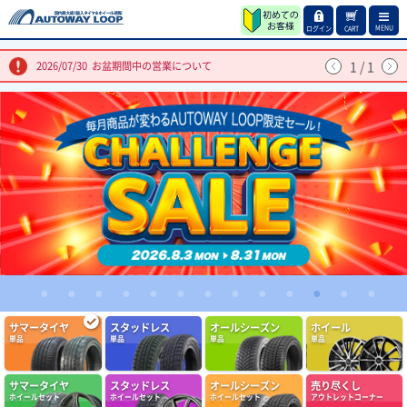
MENU
ログイン
CART
1
/
1
2026/07/30
お盆期間中の営業について
1
2
3
4
5
6
7
8
9
10
11
12
13
(4.86点)
qol0309さん
サマータイヤ
スタッドレス
オールシーズン
ホイール
ARMSTRONG BLU-TRAC HP 205/55R16 94W XL
単品
単品
単品
単品
問題なし定期交換しましょう
サマータイヤ
スタッドレス
オールシーズン
売り尽くし
(4.86点)
ike*******さん
ホイールセット
ホイールセット
ホイールセット
アウトレットコーナー