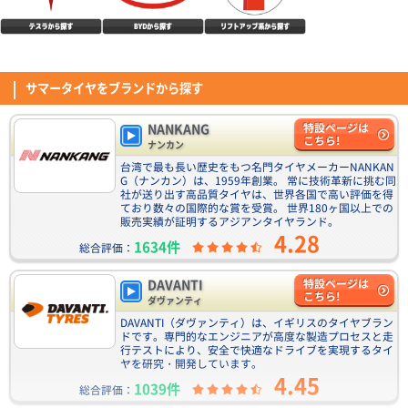
MINERVA 209 165/55R15 75H
以前はナンカンタイヤを使用していたが、値段高騰によりこのタイヤにしま
した。 約3年で4万キロ超走ってますが、まだまだスリップまでサインが出
るまではもう少し走れそうです。 残念なところは、2年でタイヤの接地面外
DAVANTI ECOURA HP1 195/65R15 91H
(5.00点)
Tさん
側辺りからヒビが入り出したことです。 昨今の真夏の高温に紫外線量なら
サマータイヤをブランドから探す
4.40点
(11件)
仕方ないのかなと… ちなみにタイヤ側面は紫外線ガードのスプレーを塗布
ENVOY MOTIVA UHP 255/35R20 97Y XL
7,110
円
しているので全然大丈夫でした。
装着して100キロ程走行しました。静粛性、乗り心地、ハンドリング性能も
NANKANG
特設ページは
想像以上に良かったです。4本購入し今回はフロントに245/35r20、リアに
こちら!
ナンカン
255/35r20を履かせました。またサイドウォール骨格も2プライで、かなり
(4.50点)
ノボルくんさん
台湾で最も長い歴史をもつ名門タイヤメーカーNANKAN
コスパは高いように感じます。
NANKANG NA-1 195/65R15 91H
G（ナンカン）は、1959年創業。 常に技術革新に挑む同
DUNLOP DIREZZA DZ102 205/45R17 84W
4.54点
(74件)
社が送り出す高品質タイヤは、世界各国で高い評価を得
6,590
円
ており数々の国際的な賞を受賞。 世界180ヶ国以上での
9月の値上げ前に交換しました、コストパフォーマンスがとても良く面白い
販売実績が証明するアジアンタイヤランド。
タイヤではないかと思います
4.28
1634件
総合評価：
(5.00点)
ko0*******さん
CEAT SecuraDrive 195/65R15 91V
ENVOY TORDERA H/T 225/60R18 104V XL
DAVANTI
特設ページは
4.52点
(19件)
こちら!
タイヤ交換して日は経ってませんが ドライ性能はいいと思います。 以前は
ダヴァンティ
7,060
円
MICHELIN CROSSCLIMATE SUVを装着していましたが、あまり変わりなく
DAVANTI（ダヴァンティ）は、イギリスのタイヤブラン
問題ないと思います。 ロードノイズに関しては若干気になるかなーとは思
ドです。専門的なエンジニアが高度な製造プロセスと走
(4.42点)
hir*******さん
いますが 概ね問題ありません。音楽をかけていれば気にならないかと。 耐
行テストにより、安全で快適なドライブを実現するタイ
久性は分かりませんが、値段の安さを考えたら良い商品だと思います。
ENVOY MOTIVA UHP 255/35R19 96Y XL
ヤを研究・開発しています。
CEAT EcoDrive 195/65R15 91H
4.45
純正のPOTENZAランフラットがパンクし緊急で交換。 当然ステアリングは
1039件
総合評価：
4.53点
(83件)
軽い方向に変化したものの 空気圧を合わせていくと軽快さとしっとりした