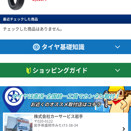
以前使っていた１８インチホイールから ２０インチへアップし、それに伴
い４５タイヤに変えました。 タイヤが薄くなった分、乗り心地が少し犠牲
BERLIN
特設ページは
こちら!
になりましたが 見た目は凄くカッコよくなり満足してます。 ２０インチだ
ベルリン
(4.50点)
しんいちさん
とタイヤ代だけで普通は高額になりますが おもったほど高くなくリーズナ
最近チェックした商品
Berlin Tiresは世界をリードしてきた自動車大国ドイツの
DAVANTI ECOURA HP1 195/65R15 91H
ブルでお得感を感じてます。 この金額ならすり減ったらすぐ交換したいと
MINERVA F205 205/40R18 86Y XL
新鋭タイヤブランドです。 2019年にドイツで設計され
思います。 いい買い物ができた。
4.40点
(11件)
た最初の製品をリリースして以来、最新の設備で製造さ
チェックした商品はありません。
ミネルバのリピートです！ 前回は17インチ、今回は18インチを購入しまし
7,110
円
れる高品質な商品群は現地でも受け入れられ、西ヨーロ
た。 このタイヤ乗り心地良いし、静粛性も高い、ウェット路面でも接地感
ッパを中心にファンを増やし続けています。
あるし、ドライでのグリップも満足できる。 何より耐久性あるのもポイン
4.61
(4.14点)
rol*******さん
トです。 高級なタイヤなら当然かもしれないけど、安いのに十分満足でき
3件
タイヤ基礎知識
総合評価：
るのが素晴らしいです。 本当にコスパの良いタイヤだと思います！
BRIDGESTONE TECHNO SPORTS 225/45R18 95V XL
NANKANG NA-1 195/65R15 91H
CEAT
特設ページは
値段の割には、満足できるタイヤです。
4.54点
(74件)
こちら!
シアット
6,590
円
ショッピングガイド
1958年に設立されたCEAT（シアット）は、インドを代
(4.57点)
r.y*******さん
表するタイヤブランドであり、RPGグループのフラッグ
シップカンパニーです。1983年にヨコハマタイヤと提
ENVOY MOTIVA UHP 245/45R20 103Y XL
携。2024年の世界タイヤメーカーランキングでは、売上
走行500キロ程度でのレビュー 以前のタイヤ RADAR Dimax R8+ ドライ性
額15.7億ドルで20位となっており、販売網は世界110ヶ
能 全く問題なしです。 ウェット性能 未走行なので、★一つマイナスし
国以上でワールドクラスの製品とサービスを提供してい
タイヤは直送･全国統一工賃でカンタン取付！
ました。 高速性能 制限速度＋αで走行しても全く問題無しです。 静粛性
ます。
(4.50点)
qqs*******さん
4.48
以前のタイヤよりかなり静かに感じます。 高速道路でも、走行音が気
155件
お近くのオススメ取付店はコチラ
総合評価：
になることはありませんでした。 乗り心地 以前のタイヤより柔らかく感
GOODYEAR EfficientGrip ECO EG02 175/65R15 84H
じ、乗り心地は良くなったと感じます。 燃費性能、ライフについては、こ
れからなので こちらも★一つマイナスしました。 気になった点 ・他のレ
全般的に満足しています。以前より静かだし、乗り心地も良いです。転がり
ENVOY
特設ページは
株式会社カーサービス岩手
ビューでもありましたが、まだ馴染んでいないためか、 装着２日で約１
抵抗は小さいと感じます。
こちら!
〒020-0122
エンボイ
０％程、空気圧が低下しました。 再調整して様子を見たいと思います。
岩手県盛岡市みたけ3-38-34
(5.00点)
かじっさん
ENVOY（エンボイ）は、比類のない価値と品質を世界市
・ホイールウェイトがこれまでよりかなり多めに感じました。 取付条