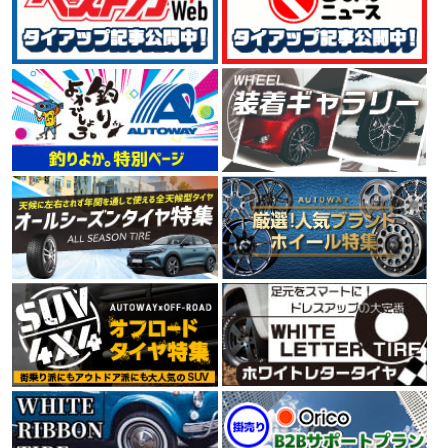
4.54
125件
総合評価：
GOODYEAR
特設ページは
こちら!
グッドイヤー
世界三大タイヤメーカーの一社GOODYEAR（グッドイヤ
ー）。 1898年に米国で創業して以来、120年以上にわた
ってタイヤを製造しています。 ユーザーニーズを満たす
高品質な製品の生産、環境や人々の未来を考えた技術
で、 今もなお、進化を続けるタイヤメーカーです。
4.66
112件
総合評価：
CONTINENTAL
コンチネンタル
コンチネンタルタイヤは、1世紀以上にわたりヨーロッ
パの走りを支え、クルマの進化と共に信頼の歴史を重ね
てきたタイヤメーカーです。最高水準の性能を保証する
ために、多くの自動車メーカーの厳しいテストに合格し
ています。さらに、最新のタイヤメーカー世界販売シェ
アランキング第4位の実績をもっています。
4.58
6件
総合評価：
PIRELLI
ピレリ