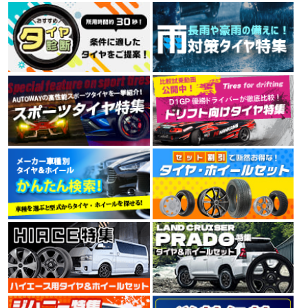
MINERVA 209 165/60R15 81T XL
ルネットワークを持つタイヤメーカーです。
4.00
素早い対応ありがとうございました びっくりするくらい早く届きました
7件
総合評価：
TRAVELSTAR
トラベルスター
TRAVELSTAR（トラベルスター）は、アメリカに拠点を
置くブランドです。高品質でコストパフォーマンスを両
立し、北米市場の規準、規定に合格しています。
4.44
16件
総合評価：
KENDA
ケンダ
KENDA（ケンダ）は、世界150か国以上に愛用されるワ
ールドブランドタイヤで、街乗り、オフロードから本格
レーシングタイヤまで高品質なタイヤをリーズナブルな
価格で提供しています。台湾、中国、ベトナムに7工場
を展開し、すべてでISO9001を取得。環境にも配慮した
製造設備で技術と生産性を高め、より価格競争力のある
製品を市場に送りだしています。
4.35
9件
総合評価：
NITTO
特設ページは
こちら!
ニットー