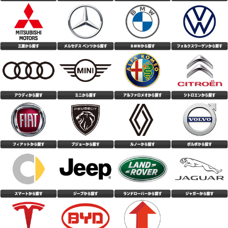
対応が早くて良かった
(4.33点)
パナマニさん
CEAT SecuraDrive 215/55R18 99V XL
トータルバランスとコスパに優れたコンフォートタイヤ。 キビキビとした
敏捷性はないものの、しっとりとした走行感で疲れにくく反応が曖昧過ぎる
こともない。 ドライの高速コーナーでは路面に吸い付く様にグリップし不
(4.10点)
gua*******さん
安感無し。 外部からの入力をパンと跳ね返すというよりも、マイルドにい
なす方向の性格に感じる。 標準的な静粛性は確保されており、トンネル内
MOMO M-300 225/50R18 99Y XL
でも変なパターンノイズなし。オーディオも普通に視聴可能。 デミング大
賞受賞の底力を感じる。 低価格と認知度の低さから不安に感じるユーザー
購入後、約２週間が、経過しましたが、 静粛性については、以前履いてい
もいると思うが、どうか安心して購入して試して欲しい逸品。
た、 Michelinプライマシー４より、静かに感じます。 今迄、Michelinしか
履いたことがないので、一番 静かなタイヤは、Michelinと思っていました
(4.86点)
hid*******さん
が、 それを上回る静粛性が、この値段で買える事に、 びっくりしておりま
す。 乗り心地に関しては、若干、跳ねる感じはありますが、 気になるほど
NANKANG NS-20 195/50R16 88V XL
の事でもないです。 燃費性能に関しては、若干落ちた感じもありますが、
夏場ということもあり、エアコンの関係もあるかも しれません。 高速性の
前回はKUMHOのタイヤだったのですが、タイヤこうか交換してみて安定感
に関しては、高速道路を、利用していない為、 評価していません 想像して
や静粛性などとても良かったです。 価格も安くコスパは最高だと思いま
いた、性能以上のポテンシャルです。
す。
(5.00点)
ken*******さん
MAXTREK MAXIMUS M2 205/60R16 92V
値段の割には、良いタイヤだと思います。 思った以上に静粛性は高いと思
います。 ウェット性能に関しては、5.0点としていますが、正直まだ大雨に
は当たっていない為分かりません笑
(4.36点)
ぷくたんさん