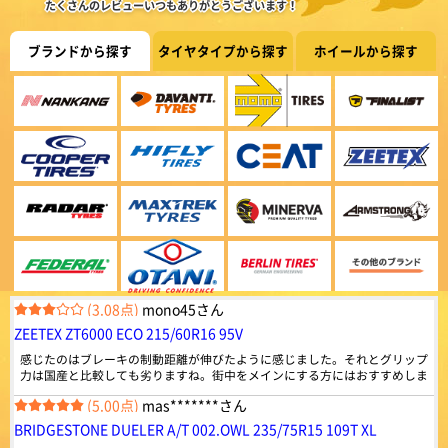
920件
総合評価：
たくさんのレビューいつもありがとうございます！
(5.00点)
sky*******さん
ZEETEX
特設ページは
BRIDGESTONE BLIZZAK VRX3 155/65R14 75Q ｽﾀｯﾄﾞﾚｽ
ブランドから探す
タイヤタイプから探す
ホイールから探す
こちら!
ジーテックス
早くて良かった。
ドバイ発のグローバルタイヤブランドZEETEX。 乗用車
からトラック・バス用まで幅広いラインナップを世界85
ヶ国以上で販売しています。
(5.00点)
スーさんさん
4.42
MINERVA ALL SEASON MASTER 165/60R14 79H XL
959件
総合評価：
以前から、オートウエイのタイヤ使用、一般道及び 高速道路も120㌔くらい
の走行では、国産タイヤと 遜色なく走るし、特に摩耗が大きいわけではあ
Radar
特設ページは
こちら!
りません コストパフォーマンスが良く 以前の車 エブリー ワゴンから、
レーダー
(5.00点)
bea*******さん
乗り換えた、中古車もオートウエイの タイヤが装着してました
シンガポール発のグローバルタイヤブランドRADAR。
MAXTREK MAXIMUS M1 165/55R14 72V
世界初の環境に優しい“カーボンニュートラル承認”を取
得したタイヤブランドです。
綺麗なタイヤでした、また御願いします。外国製でも充分でした。
4.45
834件
総合評価：
(3.08点)
mono45さん
MAXTREK
特設ページは
ZEETEX ZT6000 ECO 215/60R16 95V
こちら!
マックストレック
感じたのはブレーキの制動距離が伸びたように感じました。それとグリップ
顧客満足度第一で技術革新を続ける急成長ブランドMAX
力は国産と比較しても劣りますね。街中をメインにする方にはおすすめしま
TREK（マックストレック）。 世界一流タイヤ工場と並
すが、そうでない方には他を探したほうが良さそうに思えました。
ぶ技術力を備えており、中国、アメリカ、ヨーロッパな
(5.00点)
mas*******さん
どの認証も取得。 道路状況に考慮された、さまざまな特
性を持ったタイヤを設計しています。
BRIDGESTONE DUELER A/T 002.OWL 235/75R15 109T XL