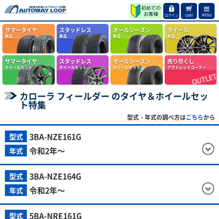
MENU
ログイン
CART
サマータイヤ
スタッドレス
オールシーズン
ホイール
単品
単品
単品
単品
サマータイヤ
スタッドレス
オールシーズン
売り尽くし
ホイールセット
ホイールセット
ホイールセット
アウトレットコーナー
カローラ フィールダー のタイヤ＆ホイールセッ
ト特集
型式・年式の調べ方は
こちら
から
3BA-NZE161G
型式
令和2年～
年式
3BA-NZE164G
型式
令和2年～
年式
5BA-NRE161G
型式