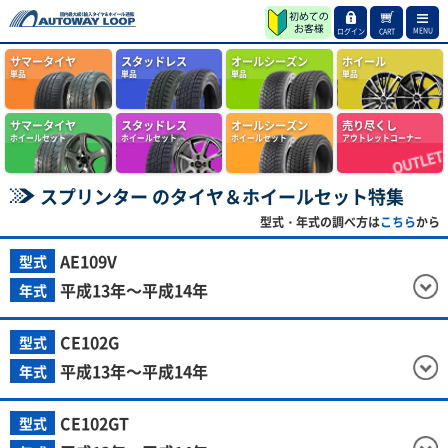
MENU
ログイン
CART
サマータイヤ
スタッドレス
オールシーズン
ホイール
単品
単品
単品
単品
サマータイヤ
スタッドレス
オールシーズン
売り尽くし
ホイールセット
ホイールセット
ホイールセット
アウトレットコーナー
スプリンター のタイヤ＆ホイールセット特集
型式・年式の調べ方は
こちら
から
AE109V
型式
平成13年～平成14年
年式
CE102G
型式
平成13年～平成14年
年式
CE102GT
型式