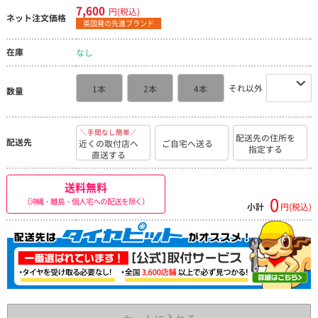
7,600
円(税込)
ネット注文価格
英国発の先進ブランド
在庫
なし
それ以外
1本
2本
4本
数量
＼手間なし簡単／
配送先の住所を
配送先
近くの取付店へ
ご自宅へ送る
指定する
直送する
送料無料
0
（沖縄・離島・個人宅への配送を除く）
小計
円(税込)