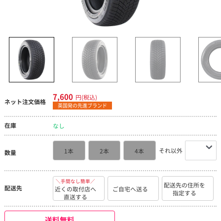
7,600
円(税込)
ネット注文価格
英国発の先進ブランド
在庫
なし
それ以外
1本
2本
4本
数量
＼手間なし簡単／
配送先の住所を
配送先
近くの取付店へ
ご自宅へ送る
指定する
直送する
送料無料