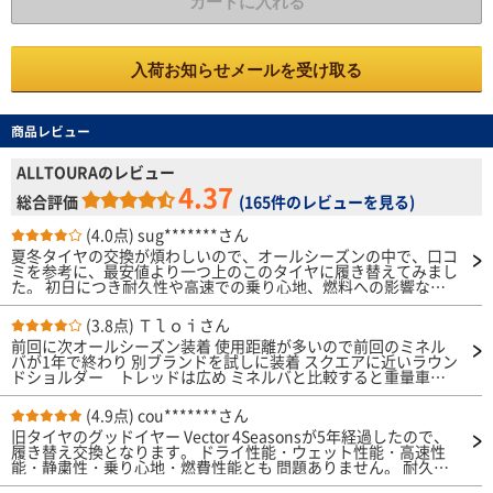
カートに入れる
入荷お知らせメールを受け取る
商品レビュー
ALLTOURAのレビュー
4.37
総合評価
(
165件のレビューを見る
)
(4.0点)
sug*******さん
夏冬タイヤの交換が煩わしいので、オールシーズンの中で、口コ
ミを参考に、最安値より一つ上のこのタイヤに履き替えてみまし
た。 初日につき耐久性や高速での乗り心地、燃料への影響など
わかりませんが、ドライと少雨での性能、静寂性に問題ありませ
んでした。
(3.8点)
Ｔｌｏｉさん
前回に次オールシーズン装着 使用距離が多いので前回のミネル
バが1年で終わり 別ブランドを試しに装着 スクエアに近いラウン
ドショルダー トレッドは広め ミネルバと比較すると重量車可
という印象5分山迄は ノイズも気にならない リムガードも希少
性あり 摩滅して来るとノイズが大きくなってくるが サマータイ
(4.9点)
cou*******さん
ヤとしての性能は向上するような印象 腰砕けも解消されて来
旧タイヤのグッドイヤー Vector 4Seasonsが5年経過したので、
る ただノイズが大きくなり 結構気になるレベル ベアリン
履き替え交換となります。 ドライ性能・ウェット性能・高速性
グ？という感じ 雪上性能は前回と同じ積雪経験ほぼ無しだった
能・静粛性・乗り心地・燃費性能とも 問題ありません。 耐久性
ただ低温時ゴムの硬化が少ないのは感じられた 冬のウエットは
は交換したてで判定ができませんので、4.0点としました。 雪上
意外なメリット 燃費はミネルバより下がった ライフは同じ1年