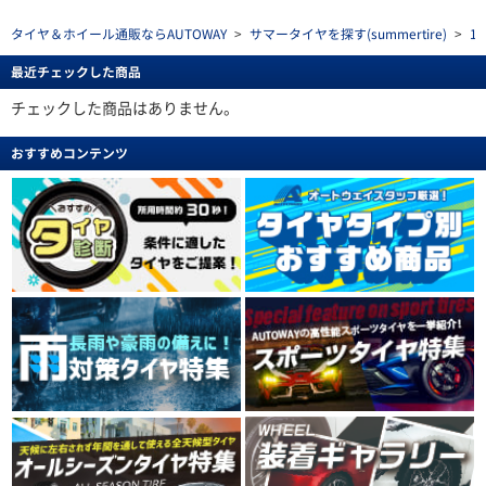
タイヤ＆ホイール通販ならAUTOWAY
>
サマータイヤを探す(summertire)
>
1
最近チェックした商品
チェックした商品はありません。
おすすめコンテンツ