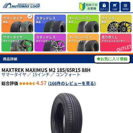
MENU
ログイン
CART
サマータイヤ
スタッドレス
オールシーズン
ホイール
単品
単品
単品
単品
サマータイヤ
スタッドレス
オールシーズン
売り尽くし
ホイールセット
ホイールセット
ホイールセット
アウトレットコーナー
商品詳細
お気に入り登録
MAXTREK MAXIMUS M2 185/65R15 88H
サマータイヤ
／
15インチ
／
コンフォート
4.57
総合評価
(
166件のレビューを見る
)