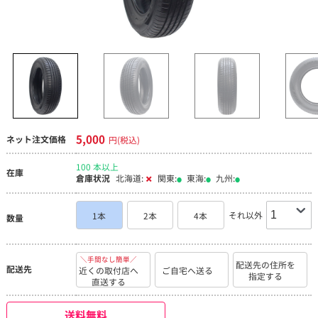
5,000
ネット注文価格
円(税込)
100 本以上
在庫
倉庫状況
北海道:
関東:
東海:
九州:
それ以外
1本
2本
4本
数量
＼手間なし簡単／
配送先の住所を
配送先
近くの取付店へ
ご自宅へ送る
指定する
直送する
送料無料