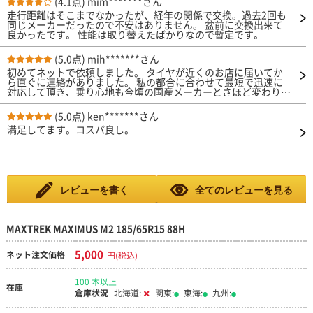
(4.1点)
mim*******さん
走行距離はそこまでなかったが、経年の関係で交換。過去2回も
同じメーカーだったので不安はありません。 盆前に交換出来て
良かったです。 性能は取り替えたばかりなので暫定です。
(5.0点)
mih*******さん
初めてネットで依頼しました。 タイヤが近くのお店に届いてか
ら直ぐに連絡がありました。 私の都合に合わせて最短で迅速に
対応して頂き、乗り心地も今頃の国産メーカーとさほど変わりな
いです。中国のタイヤでしたが今までの半分で交換出来満足して
います
(5.0点)
ken*******さん
満足してます。コスパ良し。
レビューを書く
全てのレビューを見る
MAXTREK MAXIMUS M2 185/65R15 88H
5,000
ネット注文価格
円(税込)
100 本以上
在庫
倉庫状況
北海道:
関東:
東海:
九州: