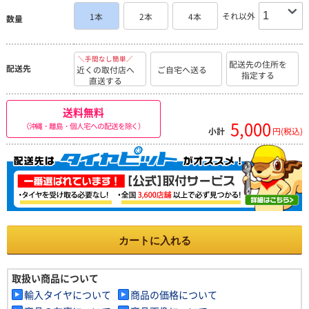
それ以外
1本
2本
4本
数量
＼手間なし簡単／
配送先の住所を
配送先
近くの取付店へ
ご自宅へ送る
指定する
直送する
送料無料
5,000
（沖縄・離島・個人宅への配送を除く）
小計
円(税込)
カートに入れる
取扱い商品について
輸入タイヤについて
商品の価格について