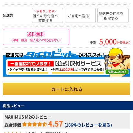
＼手間なし簡単／
配送先の住所を
配送先
近くの取付店へ
ご自宅へ送る
指定する
直送する
送料無料
5,000
（沖縄・離島・個人宅への配送を除く）
小計
円(税込)
カートに入れる
商品レビュー
MAXIMUS M2のレビュー
4.57
総合評価
(
166件のレビューを見る
)