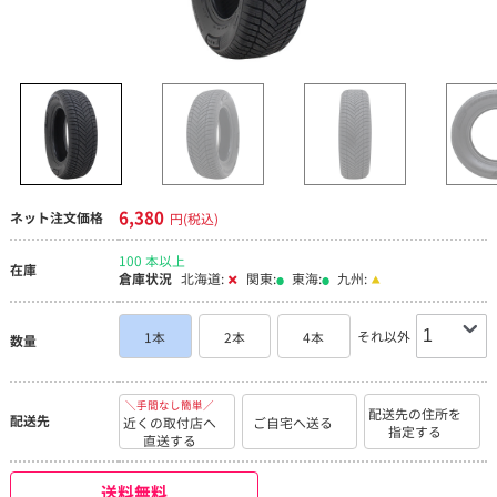
6,380
ネット注文価格
円(税込)
100 本以上
在庫
倉庫状況
北海道:
関東:
東海:
九州:
それ以外
1本
2本
4本
数量
＼手間なし簡単／
配送先の住所を
配送先
近くの取付店へ
ご自宅へ送る
指定する
直送する
送料無料