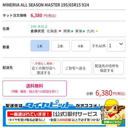
MINERVA ALL SEASON MASTER 195/65R15 91H
6,380
ネット注文価格
円(税込)
100 本以上
在庫
倉庫状況
北海道:
関東:
東海:
九州:
それ以外
1本
2本
4本
数量
＼手間なし簡単／
配送先の住所を
配送先
近くの取付店へ
ご自宅へ送る
指定する
直送する
送料無料
6,380
（沖縄・離島・個人宅への配送を除く）
小計
円(税込)