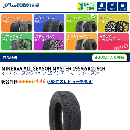
MENU
ログイン
CART
サマータイヤ
スタッドレス
オールシーズン
ホイール
単品
単品
単品
単品
サマータイヤ
スタッドレス
オールシーズン
売り尽くし
ホイールセット
ホイールセット
ホイールセット
アウトレットコーナー
商品詳細
お気に入り登録
MINERVA ALL SEASON MASTER 195/65R15 91H
オールシーズンタイヤ
／
15インチ
／
オールシーズン
4.46
総合評価
(
358件のレビューを見る
)