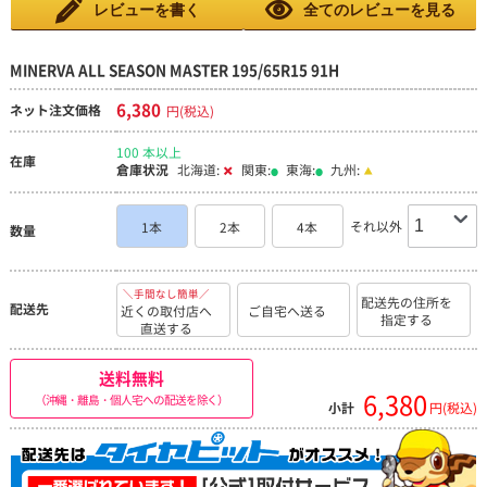
乾燥した道路でも、少しふわふわした感触でした。ですが、空気
レビューを書く
全てのレビューを見る
圧を高め（250）にすると、ふわふわ感はずいぶん解消しまし
た。 今後も、空気圧はコマめにチェックしようと思います。 雪
は降らないに越した事はないのですが、雪を体験したら、コメン
ト追加しようと思います。
MINERVA ALL SEASON MASTER 195/65R15 91H
6,380
ネット注文価格
円(税込)
100 本以上
在庫
倉庫状況
北海道:
関東:
東海:
九州:
それ以外
1本
2本
4本
数量
＼手間なし簡単／
配送先の住所を
配送先
近くの取付店へ
ご自宅へ送る
指定する
直送する
送料無料
6,380
（沖縄・離島・個人宅への配送を除く）
小計
円(税込)