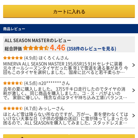
カートに入れる
商品レビュー
ALL SEASON MASTERのレビュー
4.46
総合評価
(
358件のレビューを見る
)
(4.9点)
ほくろくんさん
MINERVA ALL SEASON MASTER 195/65R15 91H セレナに装着
元々オールシーズンタイヤだった事 年1で雪道を通る事があり 今
回もこのタイヤを選択しました。 国産に比べると若干柔らかい
印象あり コーナーでぐにゃり感があります。 その他は国産と同
一の印象 ノイズも静か 後は減り具合いがどうかです 空気圧は25
(4.5点)
n20*******さん
0ですが 試しに 260ｰ270で乗っています。硬めになり様子をみて
去年の夏に購入しました。 3万5千キロ走行したのでタイヤの消
います。
耗が激しく。 同じ商品を購入しました。コ・ス・パがよいの
で。 家庭に優しい。 残念な点はタイヤ持ち込み工賃(バランス等)
が去年は13,000円だったのに。 この1年で持ち込み工賃22,000円
でした。 残念です。 タイヤを安く購入できたのに。 購入したタ
(4.7点)
みっしーさん
イヤは素晴らしいです。乗り心地がよいです。 値上がりしませ
ほとんど雪は降らない所なのですが、万が一、車を使わなくては
んように。これからも、よろしくです。
いけない大事な日（子供の受験の送迎）に雪が降ってしまったら
困るので、ALL SEASONを購入してみました。スタッドレスまで
の能力はなくても、少し積もった街乗りでは使用可能のようで
す。また、サマータイヤより少し高いですし、耐久年数も短いよ
うですが、安心料と思っています。 履き替えて直ぐは、普通の