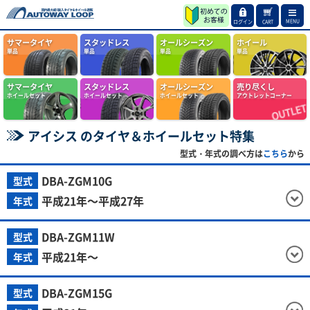
MENU
ログイン
CART
サマータイヤ
スタッドレス
オールシーズン
ホイール
単品
単品
単品
単品
サマータイヤ
スタッドレス
オールシーズン
売り尽くし
ホイールセット
ホイールセット
ホイールセット
アウトレットコーナー
アイシス のタイヤ＆ホイールセット特集
型式・年式の調べ方は
こちら
から
DBA-ZGM10G
型式
平成21年～平成27年
年式
DBA-ZGM11W
型式
平成21年～
年式
DBA-ZGM15G
型式