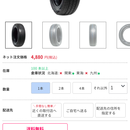
4,880
ネット注文価格
円(税込)
100 本以上
在庫
倉庫状況
北海道:
関東:
東海:
九州:
それ以外
1本
2本
4本
数量
＼手間なし簡単／
配送先の住所を
配送先
近くの取付店へ
ご自宅へ送る
指定する
直送する
送料無料