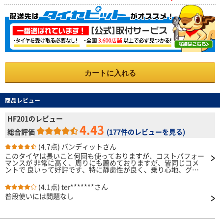
カートに入れる
商品レビュー
HF201のレビュー
4.43
総合評価
(
177件のレビューを見る
)
(4.7点)
バンディットさん
このタイヤは長いこと何回も使っておりますが、コストパフォー
マンスが 非常に高く、周りにも薦めておりますが、皆同じコメ
ントで 良いって好評です、特に静粛性が良く、乗り心地、グリ
ップ性能も普通に使う分には 全く不満は出ません、使い方によ
っては柔らかく感じる人もいるかとですが、 空気圧を３０％く
(4.1点)
ter*******さん
らい上げると大分変わります、
普段使いには問題なし