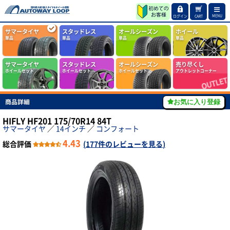
MENU
ログイン
CART
サマータイヤ
スタッドレス
オールシーズン
ホイール
単品
単品
単品
単品
サマータイヤ
スタッドレス
オールシーズン
売り尽くし
ホイールセット
ホイールセット
ホイールセット
アウトレットコーナー
商品詳細
お気に入り登録
HIFLY HF201 175/70R14 84T
サマータイヤ
／
14インチ
／
コンフォート
4.43
総合評価
(
177件のレビューを見る
)