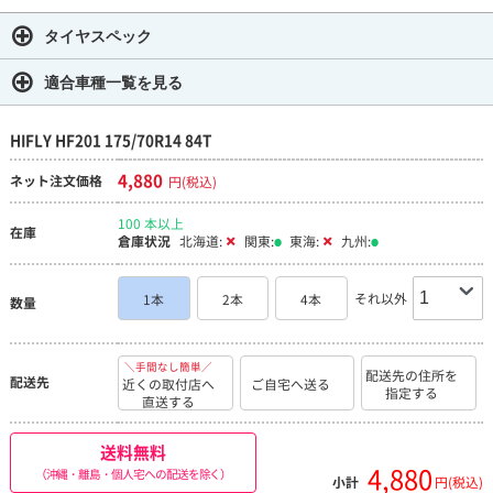
タイヤスペック
適合車種一覧を見る
HIFLY HF201 175/70R14 84T
4,880
ネット注文価格
円(税込)
100 本以上
在庫
倉庫状況
北海道:
関東:
東海:
九州:
それ以外
1本
2本
4本
数量
＼手間なし簡単／
配送先の住所を
配送先
近くの取付店へ
ご自宅へ送る
指定する
直送する
送料無料
4,880
（沖縄・離島・個人宅への配送を除く）
小計
円(税込)