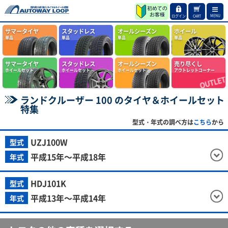
MENU
ログイン
CART
サマータイヤ
スタッドレス
オールシーズン
ホイール
単品
単品
単品
単品
サマータイヤ
スタッドレス
オールシーズン
売り尽くし
ホイールセット
ホイールセット
ホイールセット
アウトレットコーナー
ランドクルーザー 100 のタイヤ＆ホイールセット
特集
型式・年式の調べ方は
こちら
から
UZJ100W
型式
平成15年～平成18年
年式
HDJ101K
型式
平成13年～平成14年
年式