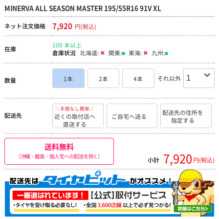
MINERVA ALL SEASON MASTER 195/55R16 91V XL
7,920
ネット注文価格
円(税込)
100 本以上
在庫
倉庫状況
北海道:
関東:
東海:
九州:
それ以外
1本
2本
4本
数量
＼手間なし簡単／
配送先の住所を
配送先
近くの取付店へ
ご自宅へ送る
指定する
直送する
送料無料
7,920
（沖縄・離島・個人宅への配送を除く）
小計
円(税込)