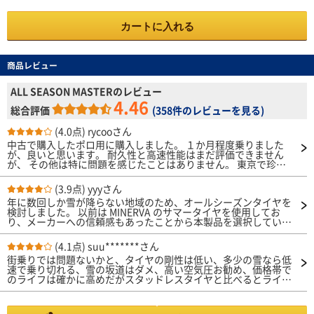
カートに入れる
商品レビュー
ALL SEASON MASTERのレビュー
4.46
総合評価
(
358件のレビューを見る
)
(4.0点)
rycooさん
中古で購入したポロ用に購入しました。 １か月程度乗りました
が、良いと思います。 耐久性と高速性能はまだ評価できません
が、 その他は特に問題を感じたことはありません。 東京で珍し
く雪が降った早朝に 千葉まで行く用事で乗りましたが問題なく
到着しました。 坂道で立ち往生している車が何台もあり、 坂道
(3.9点)
yyyさん
渋滞が発生するため、 坂道で停車、発進をする必要が何度もあ
年に数回しか雪が降らない地域のため、オールシーズンタイヤを
りましたが 発進時少し滑る感じはありますが、 すぐグリップを
検討しました。 以前は MINERVA のサマータイヤを使用してお
取り戻す感じです。 一つ不安なのが空気圧をどの程度にしたら
り、メーカーへの信頼感もあったことから本製品を選択していま
いいかです。 レビューをみるとオートウェイさんから必ず 260か
す。 空気圧はおおよそ 280kPa で走行していますが、 「止ま
ら290にしてみたいなコメントがありますが 取付店で相談して高
る・走る・曲がる」といった基本性能はサマータイヤと遜色な
めでお願いしたのですが 250で大丈夫とのことでした。 感覚的に
(4.1点)
suu*******さん
く、日常使用では特に不満は感じませんでした。 雪道での性能
は乗りにくくもないし、 燃費も悪くないような気はしますが ど
街乗りでは問題ないかと、タイヤの剛性は低い、多少の雪なら低
については、降雪中の路面では問題ありませんが、 凍結路では
うなんでしょうね。 先日空気圧を270に上げました。 サンプルは
速で乗り切れる、雪の坂道はダメ、高い空気圧お勧め、価格帯で
正直厳しいと感じました。 実際、坂道で滑る場面があり、少し
少ないですが燃費は良くなった気がします。 燃費ということで
のライフは確かに高めだがスタッドレスタイヤと比べるとライフ
ヒヤッとしました。 耐久性については、約2年で走行距離4万k
は250は低いみたいですね。
は低い、溝減り中間から減りが早いのですぐにワイヤー見えま
m、残り溝は約3mm でした。 今回リピート購入するにあたり、
す。 国産タイヤ等関係なくなんでもいい方、コストパフォーマ
レビューを追記しました。
ンス重視の方お勧め。