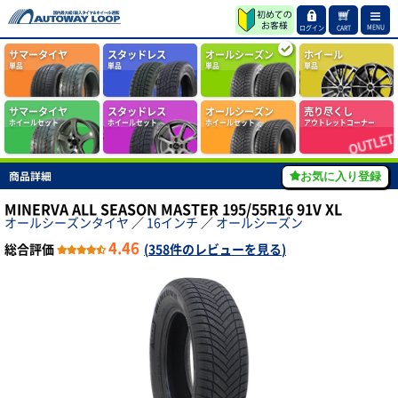
MENU
ログイン
CART
サマータイヤ
スタッドレス
オールシーズン
ホイール
単品
単品
単品
単品
サマータイヤ
スタッドレス
オールシーズン
売り尽くし
ホイールセット
ホイールセット
ホイールセット
アウトレットコーナー
商品詳細
お気に入り登録
MINERVA ALL SEASON MASTER 195/55R16 91V XL
オールシーズンタイヤ
／
16インチ
／
オールシーズン
4.46
総合評価
(
358件のレビューを見る
)