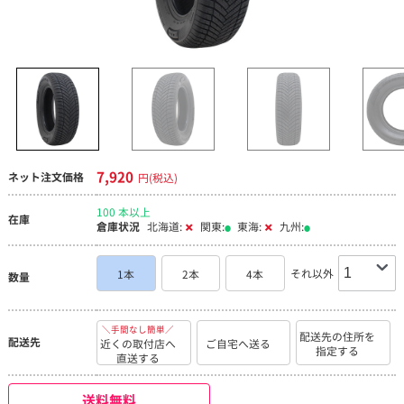
7,920
ネット注文価格
円(税込)
100 本以上
在庫
倉庫状況
北海道:
関東:
東海:
九州:
それ以外
1本
2本
4本
数量
＼手間なし簡単／
配送先の住所を
配送先
近くの取付店へ
ご自宅へ送る
指定する
直送する
送料無料