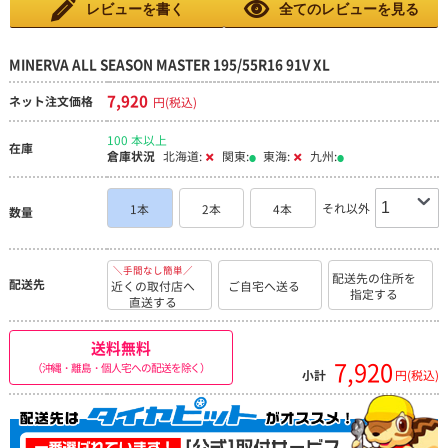
レビューを書く
全てのレビューを見る
MINERVA ALL SEASON MASTER 195/55R16 91V XL
7,920
ネット注文価格
円(税込)
100 本以上
在庫
倉庫状況
北海道:
関東:
東海:
九州:
それ以外
1本
2本
4本
数量
＼手間なし簡単／
配送先の住所を
配送先
近くの取付店へ
ご自宅へ送る
指定する
直送する
送料無料
7,920
（沖縄・離島・個人宅への配送を除く）
小計
円(税込)