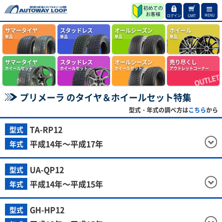
MENU
ログイン
CART
サマータイヤ
スタッドレス
オールシーズン
ホイール
単品
単品
単品
単品
サマータイヤ
スタッドレス
オールシーズン
売り尽くし
ホイールセット
ホイールセット
ホイールセット
アウトレットコーナー
プリメーラ のタイヤ＆ホイールセット特集
型式・年式の調べ方は
こちら
から
TA-RP12
型式
平成14年～平成17年
年式
UA-QP12
型式
平成14年～平成15年
年式
GH-HP12
型式