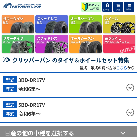
MENU
ログイン
CART
サマータイヤ
スタッドレス
オールシーズン
ホイール
単品
単品
単品
単品
サマータイヤ
スタッドレス
オールシーズン
売り尽くし
ホイールセット
ホイールセット
ホイールセット
アウトレットコーナー
クリッパーバン のタイヤ＆ホイールセット特集
型式・年式の調べ方は
こちら
から
3BD-DR17V
型式
令和6年～
年式
5BD-DR17V
型式
令和6年～
年式
日産の他の車種を選択する