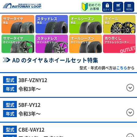
MENU
ログイン
CART
サマータイヤ
スタッドレス
オールシーズン
ホイール
単品
単品
単品
単品
サマータイヤ
スタッドレス
オールシーズン
売り尽くし
ホイールセット
ホイールセット
ホイールセット
アウトレットコーナー
AD のタイヤ＆ホイールセット特集
型式・年式の調べ方は
こちら
から
3BF-VZNY12
型式
令和3年～
年式
5BF-VY12
型式
令和3年～
年式
CBE-VAY12
型式