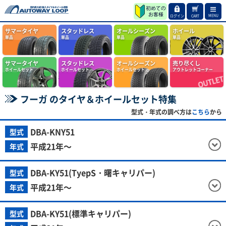
MENU
ログイン
CART
サマータイヤ
スタッドレス
オールシーズン
ホイール
単品
単品
単品
単品
サマータイヤ
スタッドレス
オールシーズン
売り尽くし
ホイールセット
ホイールセット
ホイールセット
アウトレットコーナー
フーガ のタイヤ＆ホイールセット特集
型式・年式の調べ方は
こちら
から
DBA-KNY51
型式
平成21年～
年式
DBA-KY51(TyepS・曙キャリパー)
型式
平成21年～
年式
DBA-KY51(標準キャリパー)
型式