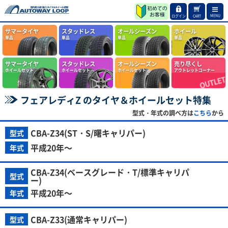
MENU
ログイン
CART
サマータイヤ
スタッドレス
オールシーズン
ホイール
単品
単品
単品
単品
サマータイヤ
スタッドレス
オールシーズン
売り尽くし
ホイールセット
ホイールセット
ホイールセット
アウトレットコーナー
フェアレディZ のタイヤ＆ホイールセット特集
型式・年式の調べ方は
こちら
から
CBA-Z34(ST・S/曙キャリパー)
型式
平成20年～
年式
CBA-Z34(ベースグレード・T/標準キャリパ
型式
ー)
平成20年～
年式
CBA-Z33(通常キャリパー)
型式