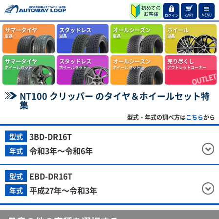
MENU
ログイン
CART
サマータイヤ
スタッドレス
オールシーズン
ホイール
単品
単品
単品
単品
サマータイヤ
スタッドレス
オールシーズン
売り尽くし
ホイールセット
ホイールセット
ホイールセット
アウトレットコーナー
NT100 クリッパー のタイヤ＆ホイールセット特
集
型式・年式の調べ方は
こちら
から
3BD-DR16T
型式
令和3年～令和6年
年式
EBD-DR16T
型式
平成27年～令和3年
年式