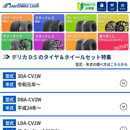
MENU
ログイン
CART
サマータイヤ
スタッドレス
オールシーズン
ホイール
単品
単品
単品
単品
サマータイヤ
スタッドレス
オールシーズン
売り尽くし
ホイールセット
ホイールセット
ホイールセット
アウトレットコーナー
デリカ D:5 のタイヤ＆ホイールセット特集
型式・年式の調べ方は
こちら
から
3DA-CV1W
型式
令和元年～
年式
DBA-CV2W
型式
平成24年～
年式
LDA-CV1W
型式