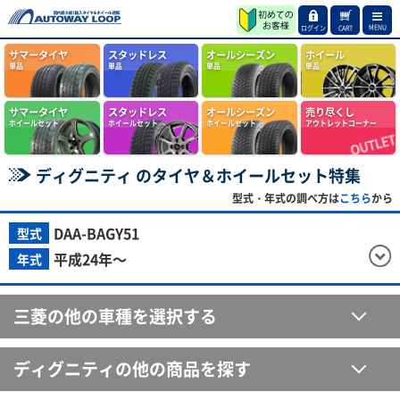
MENU
ログイン
CART
サマータイヤ
スタッドレス
オールシーズン
ホイール
単品
単品
単品
単品
サマータイヤ
スタッドレス
オールシーズン
売り尽くし
ホイールセット
ホイールセット
ホイールセット
アウトレットコーナー
ディグニティ のタイヤ＆ホイールセット特集
型式・年式の調べ方は
こちら
から
DAA-BAGY51
型式
平成24年～
年式
三菱の他の車種を選択する
ディグニティの他の商品を探す