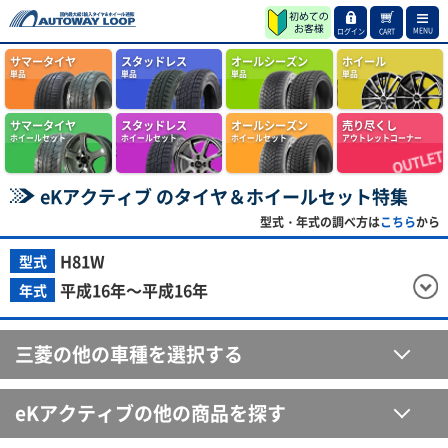
MENU
ログイン
CART
サマータイヤ
スタッドレス
オールシーズン
ホイール
単品
単品
単品
単品
サマータイヤ
スタッドレス
オールシーズン
売り尽くし
ホイールセット
ホイールセット
ホイールセット
アウトレットコーナー
eKアクティブ のタイヤ＆ホイールセット特集
型式・年式の調べ方は
こちら
から
H81W
型式
平成16年～平成16年
年式
三菱の他の車種を選択する
eKアクティブの他の商品を探す