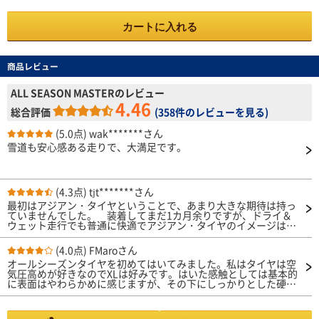
カートに入れる
商品レビュー
ALL SEASON MASTERのレビュー
4.46
総合評価
(
358件のレビューを見る
)
(5.0点)
wak*******さん
雪道も安心感ある走りで、大満足です。
(4.3点)
tjt*******さん
最初はアジアン・タイヤということで、あまり大きな期待は持っ
ていませんでした。 装着してまだ1カ月余りですが、ドライ＆
ウェット走行でも普通に快適でアジアン・タイヤのイメージは一
新されました。 もしかしたら掘り出しモン「良い買い物をした
かも…!?」と思い始めているところです。
(4.0点)
FMaroさん
オールシーズンタイヤを初めてはいてみました。私はタイヤは空
気圧高めが好きなのでXLは好みです。はいた感触としては基本的
に表面はやわらかめに感じますが、その下にしっかりとした硬い
感じがあります。オールシーズンらしい感触だと思います。私は
飛ばして走ることはあまりしません。このタイヤの性能について
は特に不安はありません。耐久性は２年ぐらいと思っています。