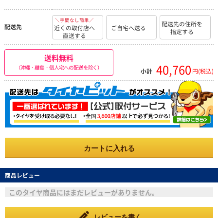
＼手間なし簡単／
配送先の住所を
配送先
近くの取付店へ
ご自宅へ送る
指定する
直送する
送料無料
40,760
（沖縄・離島・個人宅への配送を除く）
小計
円(税込)
カートに入れる
商品レビュー
このタイヤ商品にはまだレビューがありません。
レビューを書く