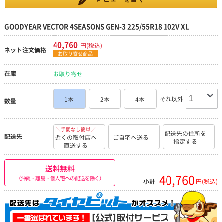
GOODYEAR VECTOR 4SEASONS GEN-3 225/55R18 102V XL
40,760
円(税込)
ネット注文価格
お取り寄せ商品
在庫
お取り寄せ
それ以外
1本
2本
4本
数量
＼手間なし簡単／
配送先の住所を
配送先
近くの取付店へ
ご自宅へ送る
指定する
直送する
送料無料
40,760
（沖縄・離島・個人宅への配送を除く）
小計
円(税込)