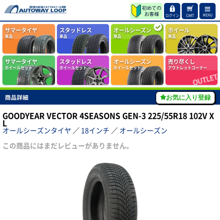
MENU
ログイン
CART
サマータイヤ
スタッドレス
オールシーズン
ホイール
単品
単品
単品
単品
サマータイヤ
スタッドレス
オールシーズン
売り尽くし
ホイールセット
ホイールセット
ホイールセット
アウトレットコーナー
商品詳細
お気に入り登録
GOODYEAR VECTOR 4SEASONS GEN-3 225/55R18 102V X
L
オールシーズンタイヤ
／
18インチ
／
オールシーズン
この商品にはまだレビューがありません。