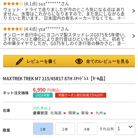
になってたら困るのでチェーンを履きましたが、帰りの下りカー
(4.1点)
suz*******さん
ブもお尻を振る事もなく これまた、完璧！問題無し！タイヤ音
ウェット・ドライで走りましたが今のところ気になる点は あり
はしますが、どのスタッドレスでもしますからね。 喋ってたら
ません。 氷雪はこれからになりますので、また気にしながら走
気になりません。 ゴムが硬かったので、どうかなぁ〜と思って
り たいと思います。 日本国内の有名メーカーでなくても、十
ましたが、何の問題も有りません。 良いです。お勧めですね。
分。と思える 性能であることを願います。
ありがとうございました。 また、お願いします。
(4.4点)
ysa*******さん
オンロード走行中心にヨコハマ製スタッドレスG075を5年使い、
さすがにヘリと硬化により走行音はひどいものでした。 初めて
の中華タイヤでしたが、G075をしのぐ走行音の静かさと、走行
安定性に驚いています。 雪道は未走行です。トレッドパターン
が以前の国産スタッドレスタイヤににていますが、雪道でもこの
タイヤで十分だと感じています。 おススメです。
レビューを書く
全てのレビューを見る
MAXTREK TREK M7 215/45R17 87H ｽﾀｯﾄﾞﾚｽ【ｾｰﾙ品】
6,990
円(税込)
ネット注文価格
2025年製
早期クーポン割引利用で5％OFF
100 本以上
在庫
倉庫状況
北海道:
関東:
東海:
九州:
それ以外
1本
2本
4本
数量