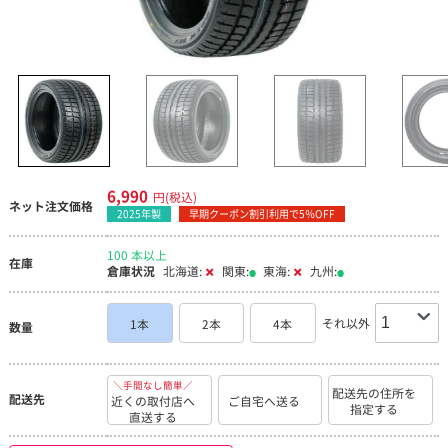
6,990
円(税込)
ネット注文価格
2025年製
早期クーポン割引利用で5％OFF
100 本以上
在庫
倉庫状況
北海道:
関東:
東海:
九州:
それ以外
1本
2本
4本
数量
＼手間なし簡単／
配送先の住所を
配送先
近くの取付店へ
ご自宅へ送る
指定する
直送する