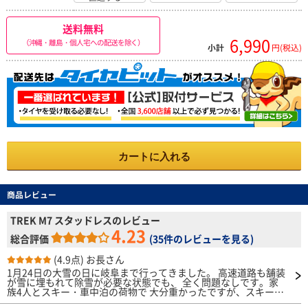
送料無料
6,990
（沖縄・離島・個人宅への配送を除く）
小計
円(税込)
カートに入れる
商品レビュー
TREK M7 スタッドレスのレビュー
4.23
総合評価
(
35件のレビューを見る
)
(4.9点)
お長さん
1月24日の大雪の日に岐阜まで行ってきました。 高速道路も舗装
が雪に埋もれて除雪が必要な状態でも、 全く問題なしです。家
族4人とスキー・車中泊の荷物で 大分重かったですが、スキー場
入り口の急勾配も問題なくクリアー。 でも帰りにアイスバーン