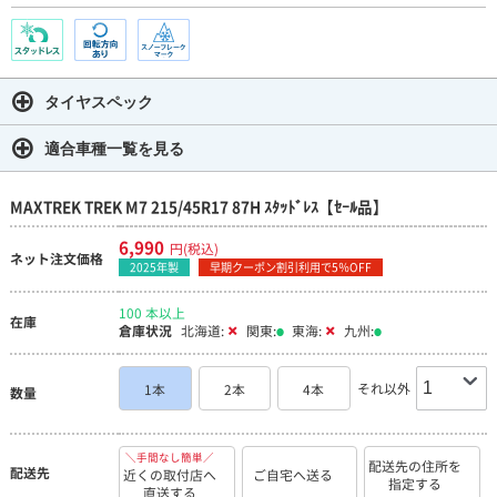
タイヤスペック
適合車種一覧を見る
MAXTREK TREK M7 215/45R17 87H ｽﾀｯﾄﾞﾚｽ【ｾｰﾙ品】
6,990
円(税込)
ネット注文価格
2025年製
早期クーポン割引利用で5％OFF
100 本以上
在庫
倉庫状況
北海道:
関東:
東海:
九州:
それ以外
1本
2本
4本
数量
＼手間なし簡単／
配送先の住所を
配送先
近くの取付店へ
ご自宅へ送る
指定する
直送する