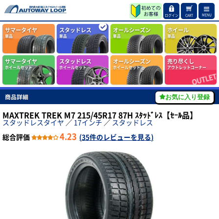
MENU
ログイン
CART
サマータイヤ
スタッドレス
オールシーズン
ホイール
単品
単品
単品
単品
サマータイヤ
スタッドレス
オールシーズン
売り尽くし
ホイールセット
ホイールセット
ホイールセット
アウトレットコーナー
商品詳細
お気に入り登録
MAXTREK TREK M7 215/45R17 87H ｽﾀｯﾄﾞﾚｽ【ｾｰﾙ品】
スタッドレスタイヤ
／
17インチ
／
スタッドレス
4.23
総合評価
(
35件のレビューを見る
)