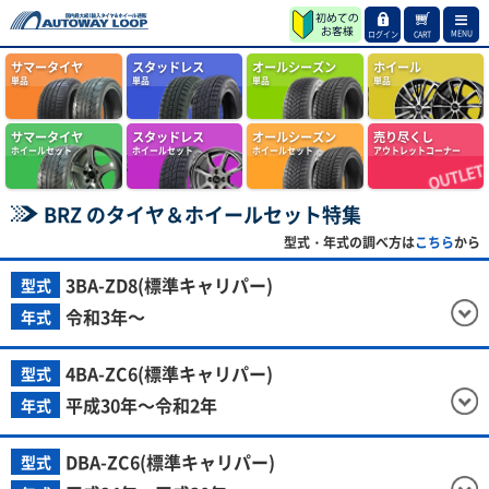
MENU
ログイン
CART
サマータイヤ
スタッドレス
オールシーズン
ホイール
単品
単品
単品
単品
サマータイヤ
スタッドレス
オールシーズン
売り尽くし
ホイールセット
ホイールセット
ホイールセット
アウトレットコーナー
BRZ のタイヤ＆ホイールセット特集
型式・年式の調べ方は
こちら
から
3BA-ZD8(標準キャリパー)
型式
令和3年～
年式
4BA-ZC6(標準キャリパー)
型式
平成30年～令和2年
年式
DBA-ZC6(標準キャリパー)
型式