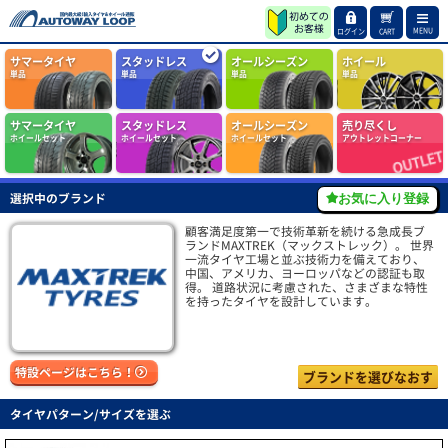
MENU
ログイン
CART
サマータイヤ
スタッドレス
オールシーズン
ホイール
単品
単品
単品
単品
サマータイヤ
スタッドレス
オールシーズン
売り尽くし
ホイールセット
ホイールセット
ホイールセット
アウトレットコーナー
選択中のブランド
お気に入り登録
顧客満足度第一で技術革新を続ける急成長ブ
ランドMAXTREK（マックストレック）。 世界
一流タイヤ工場と並ぶ技術力を備えており、
中国、アメリカ、ヨーロッパなどの認証も取
得。 道路状況に考慮された、さまざまな特性
を持ったタイヤを設計しています。
特設ページはこちら！
ブランドを選びなおす
タイヤパターン/サイズを選ぶ