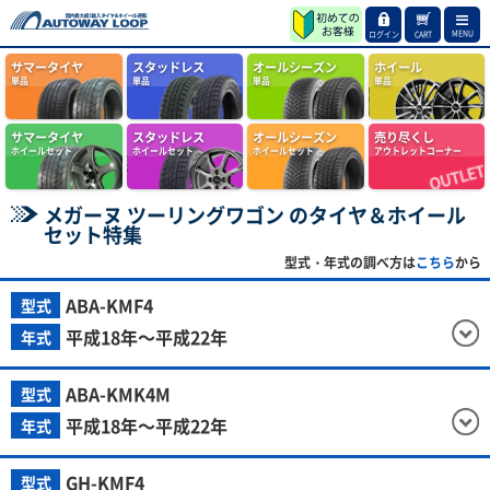
MENU
ログイン
CART
サマータイヤ
スタッドレス
オールシーズン
ホイール
単品
単品
単品
単品
サマータイヤ
スタッドレス
オールシーズン
売り尽くし
ホイールセット
ホイールセット
ホイールセット
アウトレットコーナー
メガーヌ ツーリングワゴン のタイヤ＆ホイール
セット特集
型式・年式の調べ方は
こちら
から
ABA-KMF4
型式
平成18年～平成22年
年式
ABA-KMK4M
型式
平成18年～平成22年
年式
GH-KMF4
型式