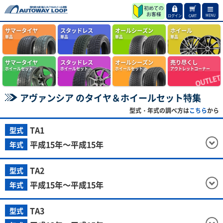
MENU
ログイン
CART
サマータイヤ
スタッドレス
オールシーズン
ホイール
単品
単品
単品
単品
サマータイヤ
スタッドレス
オールシーズン
売り尽くし
ホイールセット
ホイールセット
ホイールセット
アウトレットコーナー
アヴァンシア のタイヤ＆ホイールセット特集
型式・年式の調べ方は
こちら
から
TA1
型式
平成15年～平成15年
年式
TA2
型式
平成15年～平成15年
年式
TA3
型式