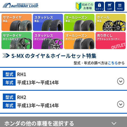
MENU
ログイン
CART
サマータイヤ
スタッドレス
オールシーズン
ホイール
単品
単品
単品
単品
サマータイヤ
スタッドレス
オールシーズン
売り尽くし
ホイールセット
ホイールセット
ホイールセット
アウトレットコーナー
S-MX のタイヤ＆ホイールセット特集
型式・年式の調べ方は
こちら
から
RH1
型式
平成13年～平成14年
年式
RH2
型式
平成13年～平成14年
年式
ホンダの他の車種を選択する