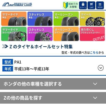
MENU
ログイン
CART
サマータイヤ
スタッドレス
オールシーズン
ホイール
単品
単品
単品
単品
サマータイヤ
スタッドレス
オールシーズン
売り尽くし
ホイールセット
ホイールセット
ホイールセット
アウトレットコーナー
Z のタイヤ＆ホイールセット特集
型式・年式の調べ方は
こちら
から
PA1
型式
平成13年～平成13年
年式
ホンダの他の車種を選択する
Zの他の商品を探す