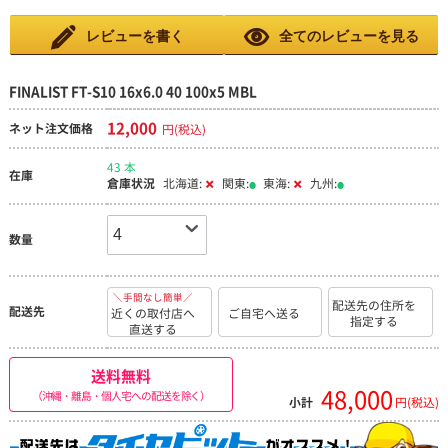
レビューを書く
全てのレビューを見る
FINALIST FT-S10 16x6.0 40 100x5 MBL
12,000
ネット注文価格
円(税込)
43 本
在庫
倉庫状況
北海道:
関東:
東海:
九州:
数量
＼手間なし簡単／
配送先の住所を
配送先
近くの取付店へ
ご自宅へ送る
指定する
直送する
送料無料
48,000
（沖縄・離島・個人宅への配送を除く）
小計
円(税込)