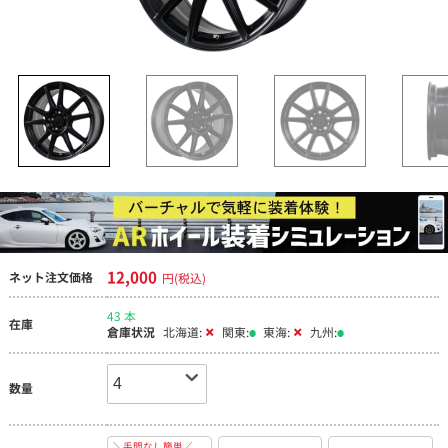
12,000
ネット注文価格
円(税込)
43 本
在庫
倉庫状況
北海道:
関東:
東海:
九州:
数量
＼手間なし簡単／