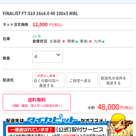
FINALIST FT-S10 16x6.0 40 100x5 MBL
12,000
ネット注文価格
円(税込)
43 本
在庫
倉庫状況
北海道:
関東:
東海:
九州:
数量
＼手間なし簡単／
配送先の住所を
配送先
近くの取付店へ
ご自宅へ送る
指定する
直送する
送料無料
48,000
（沖縄・離島・個人宅への配送を除く）
小計
円(税込)