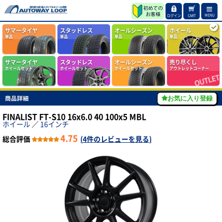
MENU
ログイン
CART
サマータイヤ
スタッドレス
オールシーズン
ホイール
単品
単品
単品
単品
サマータイヤ
スタッドレス
オールシーズン
売り尽くし
ホイールセット
ホイールセット
ホイールセット
アウトレットコーナー
商品詳細
お気に入り登録
FINALIST FT-S10 16x6.0 40 100x5 MBL
ホイール
／
16インチ
4.75
総合評価
(
4件のレビューを見る
)