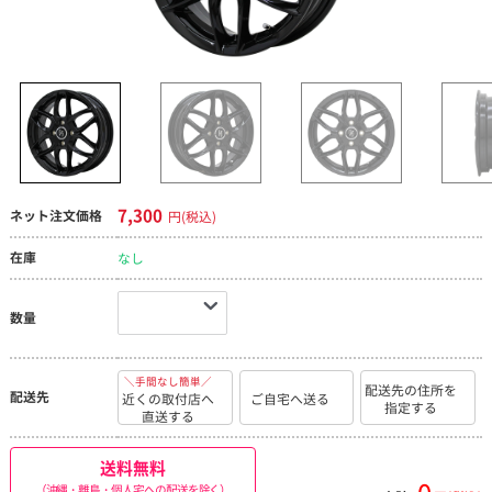
7,300
ネット注文価格
円(税込)
在庫
なし
数量
＼手間なし簡単／
配送先の住所を
配送先
近くの取付店へ
ご自宅へ送る
指定する
直送する
送料無料
（沖縄・離島・個人宅への配送を除く）