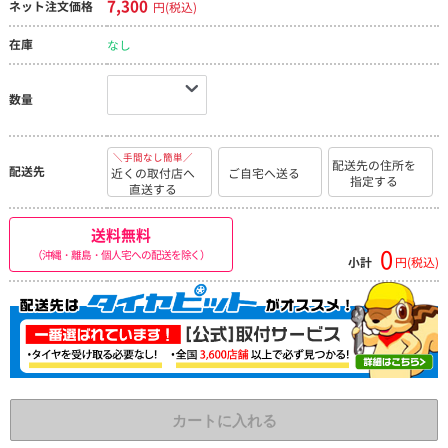
7,300
ネット注文価格
円(税込)
在庫
なし
数量
＼手間なし簡単／
配送先の住所を
配送先
近くの取付店へ
ご自宅へ送る
指定する
直送する
送料無料
0
（沖縄・離島・個人宅への配送を除く）
小計
円(税込)
カートに入れる