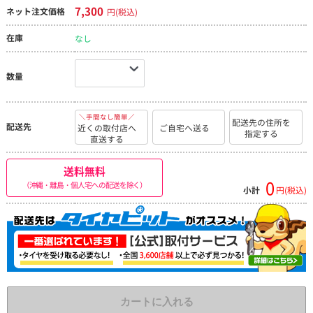
7,300
ネット注文価格
円(税込)
在庫
なし
数量
＼手間なし簡単／
配送先の住所を
配送先
近くの取付店へ
ご自宅へ送る
指定する
直送する
送料無料
0
（沖縄・離島・個人宅への配送を除く）
小計
円(税込)
カートに入れる