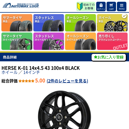
MENU
ログイン
CART
サマータイヤ
スタッドレス
オールシーズン
ホイール
単品
単品
単品
単品
サマータイヤ
スタッドレス
オールシーズン
売り尽くし
ホイールセット
ホイールセット
ホイールセット
アウトレットコーナー
商品詳細
お気に入り登録
HERSE K-01 14x4.5 43 100x4 BLACK
ホイール
／
14インチ
5.00
総合評価
(
2件のレビューを見る
)