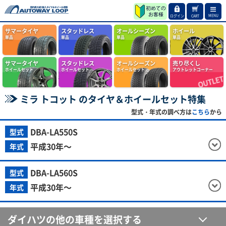
MENU
ログイン
CART
サマータイヤ
スタッドレス
オールシーズン
ホイール
単品
単品
単品
単品
サマータイヤ
スタッドレス
オールシーズン
売り尽くし
ホイールセット
ホイールセット
ホイールセット
アウトレットコーナー
ミラ トコット のタイヤ＆ホイールセット特集
型式・年式の調べ方は
こちら
から
DBA-LA550S
型式
平成30年～
年式
DBA-LA560S
型式
平成30年～
年式
ダイハツの他の車種を選択する