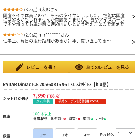
(3.8点)
R太郎さん
国産タイヤは高いのでこちらのタイヤにしました。 性能は国産
には劣るかもしれませんが問題ありません。 雪やアイスバーン
で多少滑っても車が前に進めばいいという考え方なので満足で
す。
(2.9点)
mir*******さん
仕事上、毎日の走行距離があるが毎年、買い直してる…
レビューを書く
全てのレビューを見る
RADAR Dimax ICE 205/60R16 96T XL ｽﾀｯﾄﾞﾚｽ【ｾｰﾙ品】
7,390
円(税込)
ネット注文価格
2025年製
早期クーポン割引利用で5％OFF
100 本以上
在庫
倉庫状況
北海道:
関東:
東海:
九州:
それ以外
1本
2本
4本
数量