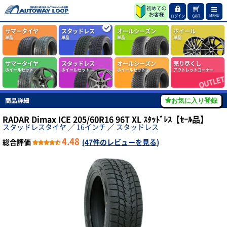
MENU
ログイン
CART
サマータイヤ
スタッドレス
オールシーズン
ホイール
単品
単品
単品
単品
サマータイヤ
スタッドレス
オールシーズン
売り尽くし
ホイールセット
ホイールセット
ホイールセット
アウトレットコーナー
商品詳細
お気に入り登録
RADAR Dimax ICE 205/60R16 96T XL ｽﾀｯﾄﾞﾚｽ【ｾｰﾙ品】
スタッドレスタイヤ
／
16インチ
／
スタッドレス
4.48
総合評価
(
47件のレビューを見る
)