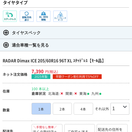
タイヤタイプ
タイヤスペック
適合車種一覧を見る
RADAR Dimax ICE 205/60R16 96T XL ｽﾀｯﾄﾞﾚｽ【ｾｰﾙ品】
7,390
円(税込)
ネット注文価格
2025年製
早期クーポン割引利用で5％OFF
100 本以上
在庫
倉庫状況
北海道:
関東:
東海:
九州:
それ以外
1本
2本
4本
数量
＼手間なし簡単／
配送先の住所を
配送先
近くの取付店へ
ご自宅へ送る