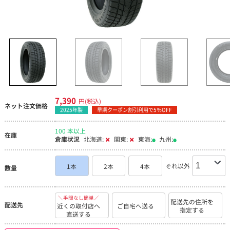
7,390
円(税込)
ネット注文価格
2025年製
早期クーポン割引利用で5％OFF
100 本以上
在庫
倉庫状況
北海道:
関東:
東海:
九州:
それ以外
1本
2本
4本
数量
＼手間なし簡単／
配送先の住所を
配送先
近くの取付店へ
ご自宅へ送る
指定する
直送する