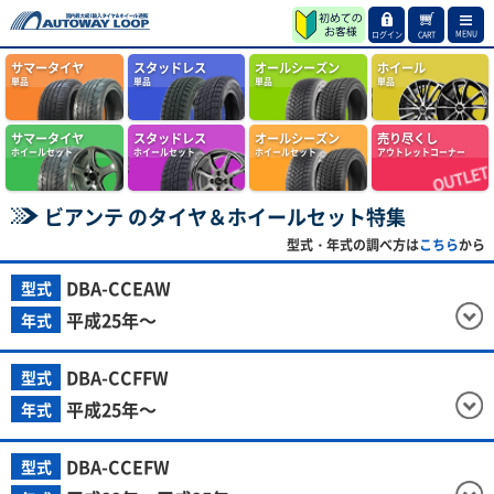
MENU
ログイン
CART
サマータイヤ
スタッドレス
オールシーズン
ホイール
単品
単品
単品
単品
サマータイヤ
スタッドレス
オールシーズン
売り尽くし
ホイールセット
ホイールセット
ホイールセット
アウトレットコーナー
ビアンテ のタイヤ＆ホイールセット特集
型式・年式の調べ方は
こちら
から
DBA-CCEAW
型式
平成25年～
年式
DBA-CCFFW
型式
平成25年～
年式
DBA-CCEFW
型式