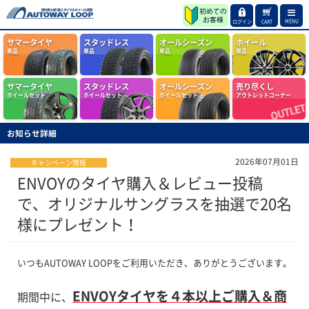
MENU
ログイン
CART
サマータイヤ
スタッドレス
オールシーズン
ホイール
単品
単品
単品
単品
サマータイヤ
スタッドレス
オールシーズン
売り尽くし
ホイールセット
ホイールセット
ホイールセット
アウトレットコーナー
お知らせ詳細
2026年07月01日
キャンペーン情報
ENVOYのタイヤ購入＆レビュー投稿
で、オリジナルサングラスを抽選で20名
様にプレゼント！
いつもAUTOWAY LOOPをご利用いただき、ありがとうございます。
ENVOYタイヤを４本以上ご購入＆商
期間中に、