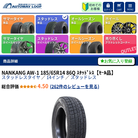
MENU
ログイン
CART
サマータイヤ
スタッドレス
オールシーズン
ホイール
単品
単品
単品
単品
サマータイヤ
スタッドレス
オールシーズン
売り尽くし
ホイールセット
ホイールセット
ホイールセット
アウトレットコーナー
商品詳細
お気に入り登録
NANKANG AW-1 185/65R14 86Q ｽﾀｯﾄﾞﾚｽ【ｾｰﾙ品】
スタッドレスタイヤ
／
14インチ
／
スタッドレス
4.50
総合評価
(
262件のレビューを見る
)