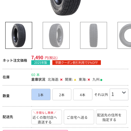
7,490
円(税込)
ネット注文価格
2025年製
早期クーポン割引利用で5％OFF
60 本
在庫
倉庫状況
北海道:
関東:
東海:
九州:
それ以外
1本
2本
4本
数量
＼手間なし簡単／
配送先の住所を
配送先
近くの取付店へ
ご自宅へ送る
指定する
直送する