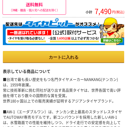
送料無料
7,490
（沖縄・離島・個人宅への配送を除く）
小計
円(税込)
カートに入れる
表示している商品について
■台湾で最も長い歴史をもつ名門タイヤメーカーNANKANG(ナンカン)
は、1959年創業。
常に技術革新に挑む同社が送り出す高品質タイヤは、世界各国で高い評
価を得ており数々の国際的な賞を受賞。
世界180ヶ国以上での販売実績が証明するアジアンタイヤブランド。
■AW-1（エーダブルワン）は、ナンカン史上最高のスタッドレスタイヤ
でAUTOWAY専売モデルです。新コンパウンドを採用した新しいAW-1
は、氷雪路面での性能を維持しつつ、ドライ走行での安定感を向上して