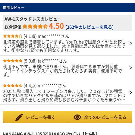
商品レビュー
AW-1スタッドレスのレビュー
4.50
総合評価
(
262件のレビューを見る
)
(4.1点)
mac*******さん
北海道の道北で装着しています。YouTubeで国産タイヤと比較し
ている動画を見て選びました。氷上性能は思いのほか良かったで
す。街中なら2駆でも問題なく走ります。
(5.0点)
tak*******さん
使用不可です。車検に通りません。 装着はできますが対荷重
（ロードインデックス）が満たされておらず 実質、使用不可で
す。
(4.4点)
nir*******さん
2025年秋に購入して１シーズンは来ました。２０㎝ほどの積雪
の中でいきなりアクセルを踏めばリアが滑りますが、フロントは
滑らず。滑り出しと滑り加減もおおむね予測がつくため乗りやす
いです。アイスバーンでの急ブレーキはそれなりに滑りますが２
シーズン落ちのBS DM-V3と感触は変わりません。XL規格では
ないようですが、でこぼこ路面で少し跳ねる感じなので、ショル
ダーも含めて柔らかめなのでしょうかね。エクシーガCO7とイク
レビューを書く
全てのレビューを見る
リプスクロスで履いていますがどちらにもよくフィットしてま
す。
NANKANG AW-1 185/65R14 86Q ｽﾀｯﾄﾞﾚｽ【ｾｰﾙ品】