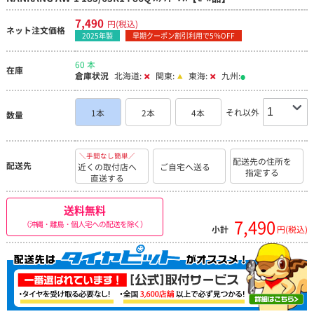
7,490
円(税込)
ネット注文価格
2025年製
早期クーポン割引利用で5％OFF
60 本
在庫
倉庫状況
北海道:
関東:
東海:
九州:
それ以外
1本
2本
4本
数量
＼手間なし簡単／
配送先の住所を
配送先
近くの取付店へ
ご自宅へ送る
指定する
直送する
送料無料
7,490
（沖縄・離島・個人宅への配送を除く）
小計
円(税込)