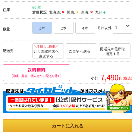
60 本
在庫
倉庫状況
北海道:
関東:
東海:
九州:
それ以外
1本
2本
4本
数量
＼手間なし簡単／
配送先の住所を
配送先
近くの取付店へ
ご自宅へ送る
指定する
直送する
送料無料
7,490
（沖縄・離島・個人宅への配送を除く）
小計
円(税込)
カートに入れる