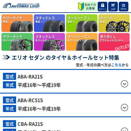
MENU
ログイン
CART
サマータイヤ
スタッドレス
オールシーズン
ホイール
単品
単品
単品
単品
サマータイヤ
スタッドレス
オールシーズン
売り尽くし
ホイールセット
ホイールセット
ホイールセット
アウトレットコーナー
エリオ セダン のタイヤ＆ホイールセット特集
型式・年式の調べ方は
こちら
から
ABA-RA21S
型式
平成16年～平成19年
年式
ABA-RC51S
型式
平成16年～平成19年
年式
CBA-RA21S
型式